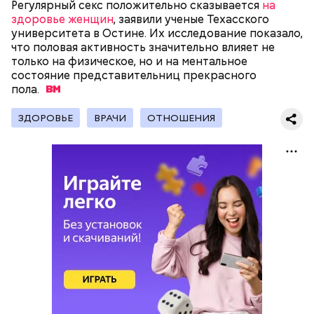
Регулярный секс положительно сказывается
на
здоровье женщин
, заявили ученые Техасского
— Кабачки, порезанные кубиками, нужно легко
университета в Остине. Их исследование показало,
обжарить на сковороде. К ним добавляются зелень
что половая активность значительно влияет не
петрушки, чеснок, соль и оливковое масло.
только на физическое, но и на ментальное
Получается очень вкусно, — поделился рецептом
состояние представительниц прекрасного
Копылов.
пола.
ЗДОРОВЬЕ
ВРАЧИ
ОТНОШЕНИЯ
кабачок;
петрушка;
чеснок;
оливковое масло;
соль.