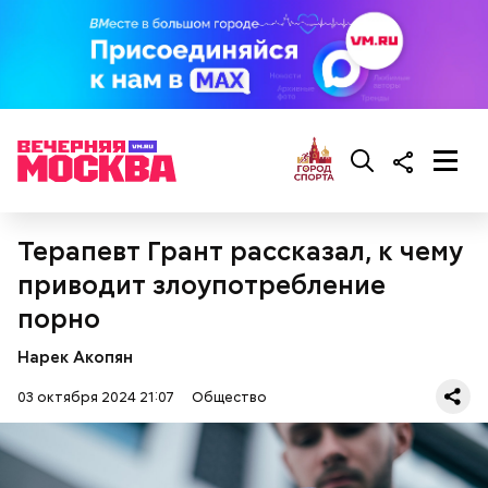
черри или грунтовые, — рассказал шеф-повар.
Терапевт Грант рассказал, к чему
кабачок;
брынза;
приводит злоупотребление
растительное масло;
порно
помидоры черри либо грунтовые.
Нарек Акопян
03 октября 2024 21:07
Общество