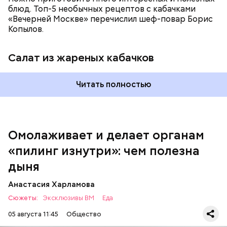
блюд. Топ-5 необычных рецептов с кабачками
«Вечерней Москве» перечислил шеф-повар Борис
Вред дыни
Копылов.
Салат из жареных кабачков
Читать полностью
кремний — укрепляет кости, зубы, волосы и
ногти и оказывает омолаживающее действие;
витамин С — работает как антиоксидант,
иммуномодулятор, помогает выработке
соединительной ткани, улучшает тургор кожи;
Омолаживает и делает органам
клетчатка — достаточно нежная и забирает
«пилинг изнутри»: чем полезна
излишки холестерина, сахара и соли тяжелых
металлов;
дыня
фолиевая кислота (в большом количестве) —
она необходима беременным женщинам,
Анастасия Харламова
— В момент стресса он держит сосуды под
чтобы формировалась нервная трубка у
Сюжеты:
контролем и контролирует более 300 реакций
Эксклюзивы ВМ
Еда
плода. Также ее рекомендуют принимать для
нашего организма. Также положительно влияет на
снижения уровня гомоцистеина — это
05 августа 11:45
Общество
нервную систему, успокаивает, предотвращает
вещество вызывает микровоспаление в