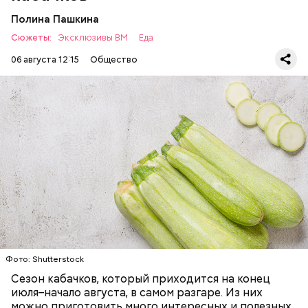
Полина Пашкина
Сюжеты:
Эксклюзивы ВМ
Еда
06 августа 12:15
Общество
Ингредиенты:
ЕДА
ОВОЩИ
РЕЦЕПТЫ
Фото: Shutterstock
Фото: Shutterstock
Сезон кабачков, который приходится на конец
июля–начало августа, в самом разгаре. Из них
можно приготовить много интересных и полезных