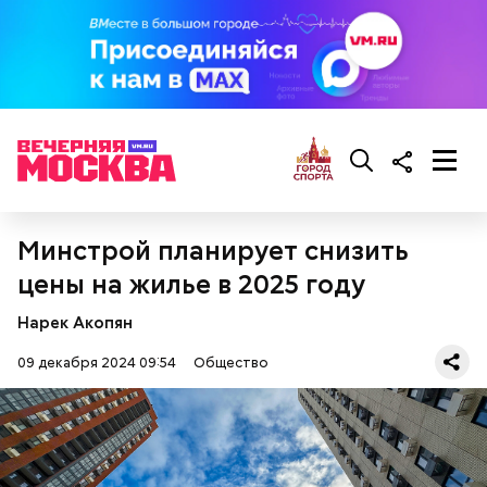
кабачок;
брынза;
растительное масло;
помидоры черри либо грунтовые.
Минстрой планирует снизить
цены на жилье в 2025 году
беременным, кормящим женщинам;
людям с ослабленной иммунной системой;
Нарек Акопян
пожилым;
детям.
09 декабря 2024 09:54
Общество