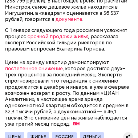
(233 799 рублей). В настоящее время, по расчетам
Минстроя, самое дешевое жилье находится в
Ингушетии, а «квадрат» оценивается в 56 537
рублей, говорится в
документе
.
— В дыне содержится много сахара, который
С 1 января следующего года россиянам усложнят
представлен фруктозой. С одной стороны — это
процесс
срочной продажи жилья
, рассказала
хорошо, потому что дает энергию. Но важно
эксперт Российской гильдии риелторов по
помнить, что сладкими дынями не нужно сильно
правовым вопросам Екатерина Горнова.
увлекаться, так же как и арбузами, людям с
сахарным диабетом и лишним весом, —
подчеркнула доктор.
Цены на аренду квартир демонстрируют
постепенное снижение
, которое достигло двух–
трех процентов за последний месяц. Эксперты
спрогнозировали, что тенденция к снижению
продолжится в декабре и январе, а уже в феврале
возможен возврат к росту. По данным «ЦИАН
— Кабачки, порезанные кубиками, нужно легко
Аналитики», в настоящее время аренда
обжарить на сковороде. К ним добавляются зелень
однокомнатной квартиры обходится в среднем в
петрушки, чеснок, соль и оливковое масло.
32,3 тысячи рублей, а двухкомнатной — в 46,1
Получается очень вкусно, — поделился рецептом
тысячи. Это снижение цен на жилье наблюдается
Копылов.
уже третий месяц
подряд.
ЦЕНЫ
ЖИЛЬЕ
РОССИЯ
ДЕНЬГИ