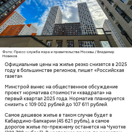
Ингредиенты:
Фото: Пресс-служба мэра и правительства Москвы / Владимир
Новиков
Официальные цены на жилье резко снизятся в 2025
Ранние плоды, по словам врача, лучше не есть:
году в большинстве регионов, пишет «Российская
газета».
Терапевт Кондрахин назвал
Чистит сосуды и защищает от
продукты и напитки, которые
Минстрой вынес на общественное обсуждение
рака: чем полезен кресс-салат
выводят токсины из организма
проект норматива стоимости «квадрата» на
первый квартал 2025 года. Норматив планируется
снизить с 109 002 рублей до 107 611 рублей.
Самое дешевое жилье в таком случае будет в
Кабардино-Балкарии (45 621 рубль), а самое
Спагетти из кабачков
дорогое жилье по-прежнему останется на Чукотке