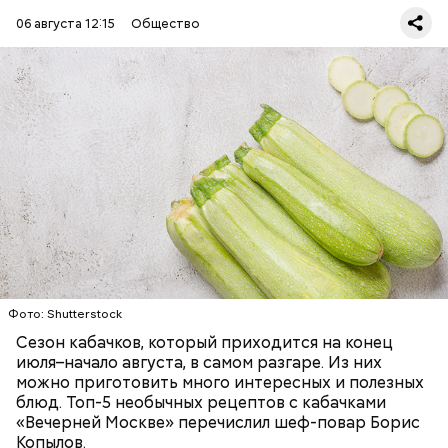
06 августа 12:15
Общество
Ингредиенты:
— Наиболее распространенные борщ, щи, котлеты,
салаты, лаваш с творогом и сыром, пироги, омлет,
запеканка. Щавеля там везде используется
ЕДА
ОВОЩИ
РЕЦЕПТЫ
немного, поэтому никакого вреда от него не будет.
Чем разнообразнее рацион питания человека, тем
лучше. Потому что это исключает вероятность
возникновения дефицитов микроэлементов, —
заверил специалист.
Фото: Shutterstock
Фото: Shutterstock
Сезон кабачков, который приходится на конец
июля–начало августа, в самом разгаре. Из них
можно приготовить много интересных и полезных
блюд. Топ-5 необычных рецептов с кабачками
«Вечерней Москве» перечислил шеф-повар Борис
Вред дыни
Копылов.