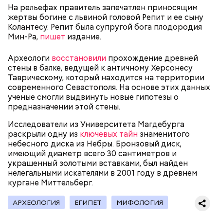
На рельефах правитель запечатлен приносящим
— В дыне содержится много сахара, который
жертвы богине с львиной головой Репит и ее сыну
представлен фруктозой. С одной стороны — это
Колантесу. Репит была супругой бога плодородия
хорошо, потому что дает энергию. Но важно
Мин-Ра,
пишет
издание.
помнить, что сладкими дынями не нужно сильно
увлекаться, так же как и арбузами, людям с
сахарным диабетом и лишним весом, —
Археологи
восстановили
прохождение древней
подчеркнула доктор.
стены в балке, ведущей к античному Херсонесу
Таврическому, который находится на территории
современного Севастополя. На основе этих данных
ученые смогли выдвинуть новые гипотезы о
предназначении этой стены.
— Кабачки, порезанные кубиками, нужно легко
Исследователи из Университета Магдебурга
обжарить на сковороде. К ним добавляются зелень
раскрыли одну из
ключевых тайн
знаменитого
петрушки, чеснок, соль и оливковое масло.
небесного диска из Небры. Бронзовый диск,
Получается очень вкусно, — поделился рецептом
имеющий диаметр всего 30 сантиметров и
Копылов.
украшенный золотыми вставками, был найден
нелегальными искателями в 2001 году в древнем
кургане Миттельберг.
с сахарным диабетом;
АРХЕОЛОГИЯ
ЕГИПЕТ
МИФОЛОГИЯ
лишним весом.