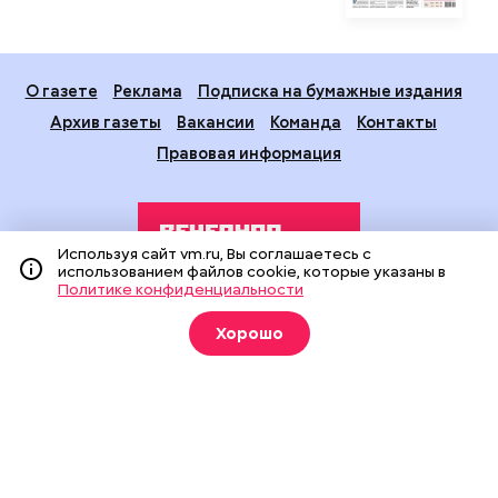
О газете
Реклама
Подписка на бумажные издания
Архив газеты
Вакансии
Команда
Контакты
Правовая информация
Используя сайт vm.ru, Вы соглашаетесь с
использованием файлов cookie, которые указаны в
Политике конфиденциальности
Издание создано при финансовой поддержке Департамента
Хорошо
средств массовой информации и рекламы города Москвы.
На сайте применяются рекомендательные технологии
(информационные технологии предоставления информации
на основе сбора, систематизации и анализа сведений,
относящихся к предпочтениям пользователей сети
«Интернет», находящихся на территории Российской
Федерации).
Сетевое издание "Вечерняя Москва" (18+) зарегистрировано