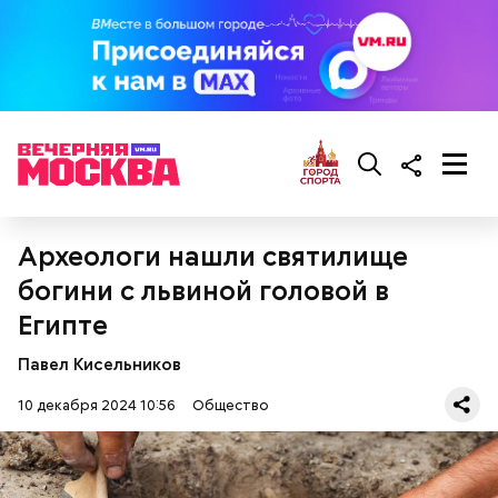
брынза;
растительное масло;
помидоры черри либо грунтовые.
беременным, кормящим женщинам;
Археологи нашли святилище
людям с ослабленной иммунной системой;
пожилым;
богини с львиной головой в
детям.
Египте
Павел Кисельников
10 декабря 2024 10:56
Общество
Ингредиенты: