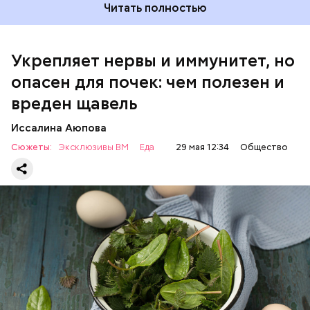
Читать полностью
Укрепляет нервы и иммунитет, но
опасен для почек: чем полезен и
— Если человек уже болеет мочекаменной
вреден щавель
болезнью, щавель ему не рекомендуется. При
артрите, гастрите, холецистите, синдроме
Иссалина Аюпова
раздраженного кишечника, язвах и панкреатите
Сюжеты:
Эксклюзивы ВМ
Еда
29 мая 12:34
Общество
продукт тоже лучше исключить из рациона, —
предупредила врач. — Он может привести к
повышению кислотности желудка и раздражать
слизистые оболочки.