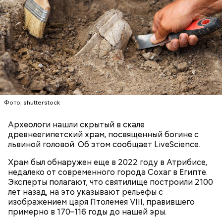
Ранние плоды, по словам врача, лучше не есть:
Терапевт Кондрахин назвал
Фото: shutterstock
Чистит сосуды и защищает от
продукты и напитки, которые
рака: чем полезен кресс-салат
выводят токсины из организма
Археологи нашли скрытый в скале
древнеегипетский храм, посвященный богине с
львиной головой. Об этом сообщает LiveScience.
Храм был обнаружен еще в 2022 году в Атрибисе,
недалеко от современного города Сохаг в Египте.
Спагетти из кабачков
Эксперты полагают, что святилище построили 2100
лет назад, на это указывают рельефы с
изображением царя Птолемея VIII, правившего
примерно в 170–116 годы до нашей эры.