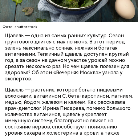
Опасность же щавеля состоит в том, что он
содержит большое количество щавелевой кислоты,
которая может способствовать образованию
Фото: shutterstock
камней в почках, объяснила диетолог.
Щавель — одна из самых ранних культур. Сезон
ЗДОРОВЬЕ
ВРАЧИ
РАСТЕНИЯ
грунтового длится с мая по июнь. В этот период
ПРОДУКТЫ
зелень максимально сочная, нежная и богатая
витаминами. Тепличный щавель доступен круглый
год, а за сезон на дачном участке урожай можно
срезать несколько раз. Но чем щавель полезен для
здоровья? Об этом «Вечерняя Москва» узнала у
экспертов.
Щавель — растение, которое богато пищевыми
волокнами, витамином С, бета-каротином, магнием,
медью, йодом, железом и калием. Как рассказала
врач-диетолог Ирина Писарева, помимо большого
количества витаминов, щавель укрепляет
иммунную систему, благоприятно влияет на
состояние нервов, способствует понижению
уровня сахара и холестерина в крови, а также