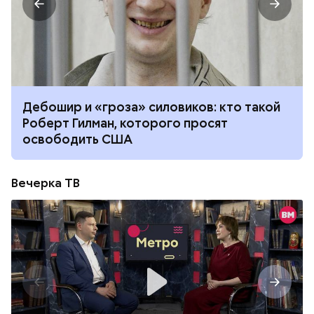
ебошир и «гроза» силовиков: кто такой
Мани
оберт Гилман, которого просят
мани
свободить США
Вечерка ТВ