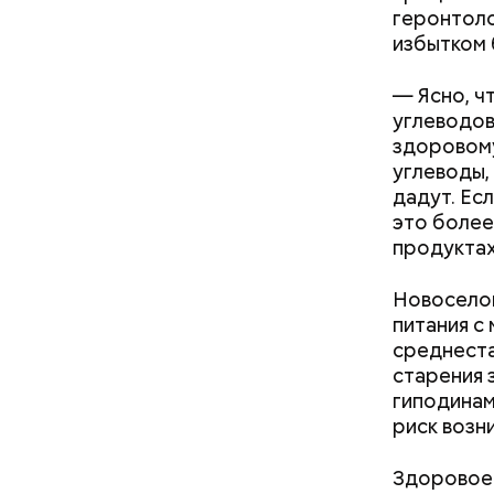
геронтоло
избытком 
— Ясно, ч
углеводов
здоровому
углеводы,
дадут. Ес
это более
продуктах
Новосело
питания с
кабачок
среднеста
петрушк
старения з
чеснок;
гиподинам
оливков
риск возн
соль.
Фото: Shutt
Здоровое 