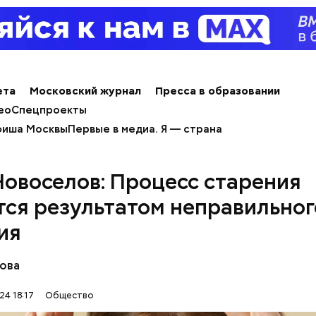
ета
Московский журнал
Пресса в образовании
ным диабетом;
ео
Спецпроекты
весом.
иша Москвы
Первые в медиа. Я — страна
ти из кабачков
Новоселов: Процесс старения
тся результатом неправильног
ия
аова
24 18:17
Общество