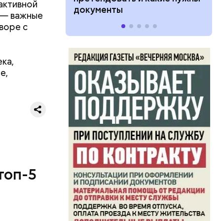
активной
документы
 — важные
оворе с
ка,
е,
топ-5