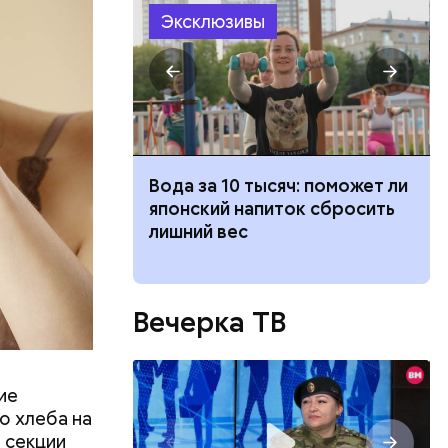
Эксклюзивы
алыша: как
Вода за 10 тысяч: поможет ли
бли при
японский напиток сбросить
 в Раменском
лишний вес
ть
ь и
 людям:
ецептом
Вечерка ТВ
ие
о хлеба на
 секции