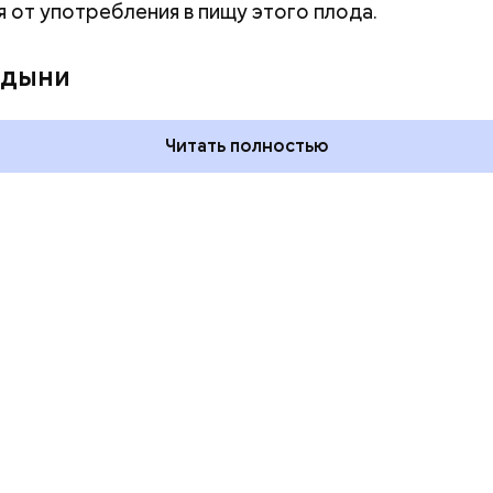
я от употребления в пищу этого плода.
ния пальцами ног
День разглядывания
одный день
горизонта и День пьяного
 дыни
ка: какие
курсанта: какие праздники
тмечают в России
отмечают в России и мире 5
уста
августа
Читать полностью