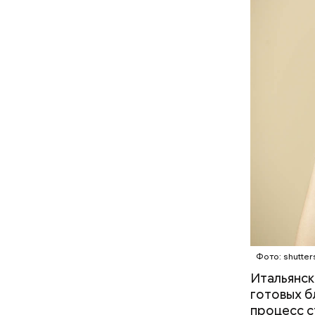
— Кабачки
Однако ди
сковороде
полезна. 
оливковое
Копылов.
Фото: shutter
Итальянск
готовых б
процесс с