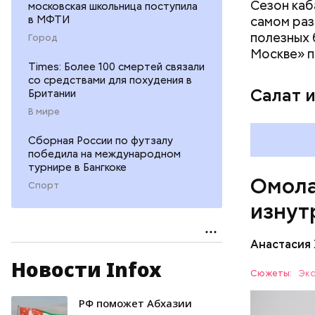
холесте
Сезон каб
московская школьница поступила
фолиева
в МФТИ
самом раз
беремен
полезных 
Город
плода. 
Москве» п
гомоцис
Times: Более 100 смертей связали
со средствами для похудения в
организ
Салат 
Британии
ряда оп
В мире
бета-ка
иммунит
Сборная России по футзалу
«делает
победила на международном
А еще и
турнире в Бангкоке
Омола
лютеин 
Спорт
наше зр
изнут
калий —
сердечн
Анастасия
давлени
магний 
Новости Infox
Дыня соде
Сюжеты:
Экс
организму
рассказал
РФ поможет Абхазии
ЗДОРОВЬ