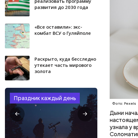
минералам
реализовать программу
развития до 2030 года
ФРУКТЫ
«Все оставили»: экс-
комбат ВСУ о Гуляйполе
Раскрыто, куда бесследно
утекает часть мирового
золота
Праздник каждый день
Фото: Pexels
Дыни начал
настоящем
узнала у 
Соломатин