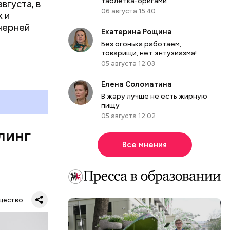
таблетка-оригами
вгуста, в
06 августа 15:40
дима
 и
убка у
черней
Екатерина Рощина
овня
Без огонька работаем,
 в
товарищи, нет энтузиазма!
развитие
05 августа 12:03
е
Елена Соломатина
ня
В жару лучше не есть жирную
пищу
органов.
05 августа 12:02
ет;
линг
рживают
Все мнения
ся.
му
щество
ь,
и и