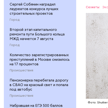
Ингредие
Сергей Собянин наградил
Сюжеты:
Экс
лауреатов конкурса лучших
строительных проектов
ЕДА
Город
Второй этап капитального
ремонта пути Большого кольца
МЖД начнется 7 августа
Город
Количество зарегистрированных
— В момен
преступлений в Москве снизилось
контролир
на 17 процентов
положител
Происшествия
предотвра
кремний
Пенсионерка перебегала дорогу
омолаж
в СВАО на красный свет и попала
витамин
под автобус
помогае
Происшествия
кожи;
Фото: Shutter
клетчат
Набравшая на ЕГЭ 500 баллов