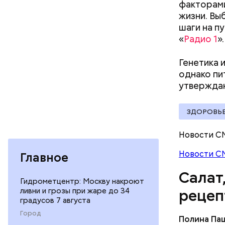
факторами
жизни. Вы
шаги на п
«
Радио 1
».
Генетика 
однако пи
Вред д
утвержд
ЗДОРОВЬ
Новости С
Новости С
Главное
Салат
Гидрометцентр: Москву накроют
ливни и грозы при жаре до 34
рецеп
градусов 7 августа
Город
Полина Па