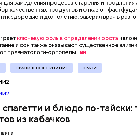
 для замедления процесса старения и продления 
бор качественных продуктов и отказ от фастфуда
ути к здоровью и долголетию, заверил врач в разг
играет
ключевую роль в определении роста
челове
тание и сон также оказывают существенное влияни
ыни
ают
травматологи-ортопеды.
Е
ПРАВИЛЬНОЕ ПИТАНИЕ
ВРАЧИ
МИ2
МИ2
, спагетти и блюдо по-тайски: 
тов из кабачков
шкина