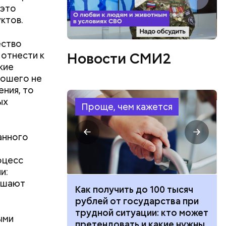
 это
ктов.
ество
 отнести к
Новости СМИ2
кие
рошего не
ения, то
ых
Проще, чем кажется
анного
оцесс
и:
вышают
тареи дома и
Как получить до 100 тысяч
раф
рублей от государства при
трудной ситуации: кто может
ыми
претендовать и какие нужны