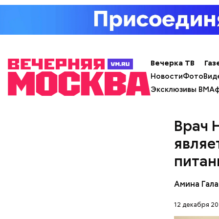
Вечерка ТВ
Газ
с сахар
Новости
Фото
Вид
лишним 
Эксклюзивы ВМ
Аф
Спагет
Врач 
являе
питан
Амина Гал
12 декабря 20