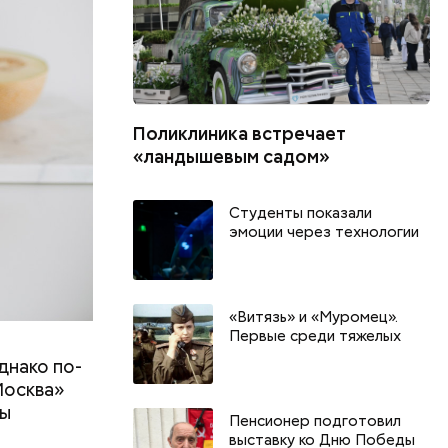
Поликлиника встречает
«ландышевым садом»
Студенты показали
эмоции через технологии
«Витязь» и «Муромец».
Первые среди тяжелых
днако по-
Москва»
ны
Пенсионер подготовил
т
выставку ко Дню Победы