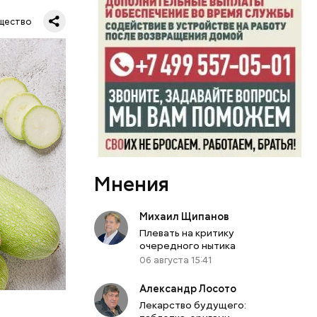
щество
Мнения
Михаил Щипанов
вает
Плевать на критику
очередного нытика
р,
06 августа 15:41
ргор
Александр Лосото
Лекарство будущего: