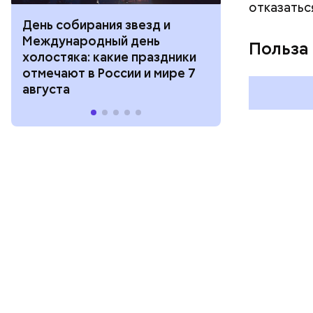
отказатьс
День собирания звезд и
День шевеле
Международный день
и Междунар
Польза
холостяка: какие праздники
подкаблучни
отмечают в России и мире 7
праздники о
августа
и мире 6 авг