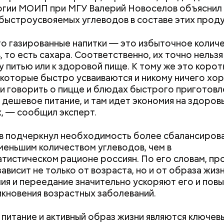
гии МОИП при МГУ Валерий Новоселов объяснил
быстроусвояемых углеводов в составе этих проду
то газированные напитки — это избыточное колич
, то есть сахара. Соответственно, их точно нельзя
 питью или к здоровой пище. К тому же это корот
 которые быстро усваиваются и никому ничего хо
ли говорить о пицце и блюдах быстрого приготовл
 дешевое питание, и там идет экономия на здоров
, — сообщил эксперт.
в подчеркнул необходимость более сбалансиров
 меньшим количеством углеводов, чем в
;
тистическом рационе россиян. По его словам, пр
а;
ависит не только от возраста, но и от образа жизн
ия и переедание значительно ускоряют его и по
Как поменять ба
ое масло;
икновения возрастных заболеваний.
не получить шт
erstock
питание и активный образ жизни являются ключев