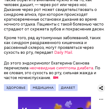
человек дышит, — через рот или через нос.
Дыхание через рот может свидетельствовать о
синдроме апноэ, при котором происходят
кратковременные остановки дыхания во время
ночного отдыха. Пациенты с такой болезнью часто
страдают от скрежета зубов и покраснения десен.
Кроме того, ряд аутоимунных заболеваний, таких
как синдром раздраженного кишечника и
— Кабачки, порезанные кубиками, нужно легко
рассеянный склероз, могут проявляться через
обжарить на сковороде. К ним добавляются зелень
сухость во рту, передает
Daily Mail
.
петрушки, чеснок, соль и оливковое масло.
Получается очень вкусно, — поделился рецептом
До этого эндокринолог Екатерина Сахнова
Копылов.
перечислила
неочевидные симптомы диабета
. По
ее словам, это сухость во рту, сильная жажда и
частое
мочеиспускание.
ЗДОРОВЬЕ
МЕДИЦИНА
ДИАБЕТ