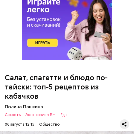
кабачок;
петрушка;
чеснок;
оливковое масло;
соль.
Салат, спагетти и блюдо по-
тайски: топ-5 рецептов из
кабачков
Полина Пашкина
Сюжеты:
Эксклюзивы ВМ
Еда
06 августа 12:15
Общество