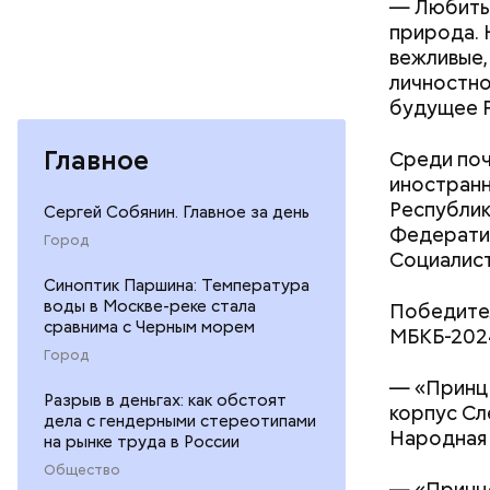
— Любить 
природа. 
вежливые,
личностно
будущее Р
— Кабачки
Главное
Среди поч
сковороде
иностранн
оливковое
Республик
Сергей Собянин. Главное за день
Копылов.
Федератив
Город
Социалист
Синоптик Паршина: Температура
воды в Москве-реке стала
Победител
сравнима с Черным морем
МБКБ-2024
Город
— «Принц 
Разрыв в деньгах: как обстоят
корпус Сл
дела с гендерными стереотипами
Народная 
на рынке труда в России
Общество
— «Принце