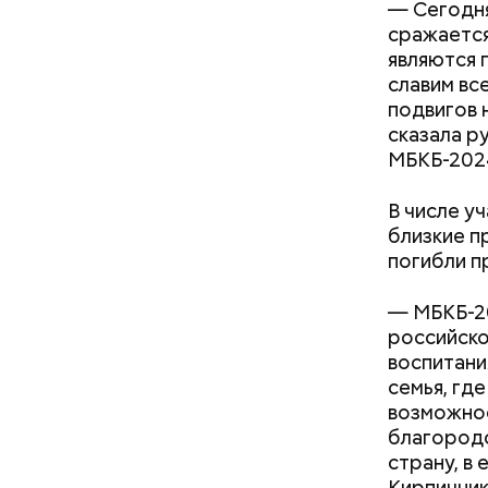
— Сегодня
сражается
являются 
славим вс
подвигов 
сказала р
МБКБ-202
В числе у
близкие п
погибли п
— МБКБ-20
российско
воспитани
семья, гд
возможнос
Ингредие
благородс
страну, в
Кирпичник