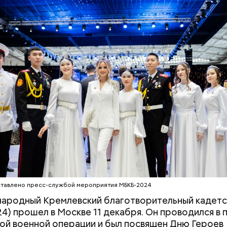
 нужно натереть длинными слайсами (это можно с
ой терке), похожими на спагетти, и уложить в прот
жно добавить немного растительного масла, соль,
аотично порезанную брынзу. Затем добавляются
 грунтовые, — рассказал шеф-повар.
тавлено пресс-службой мероприятия МБКБ-2024
ародный Кремлевский благотворительный кадетс
4) прошел в Москве 11 декабря. Он проводился в
ой военной операции и был посвящен Дню Героев