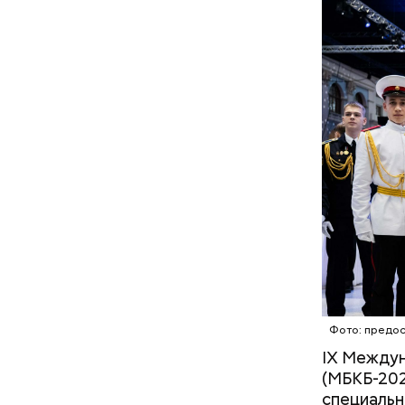
— Кабачки
специальн
Дальше ну
бросить х
черри или
Фото: предос
IX Междун
(МБКБ-202
специальн