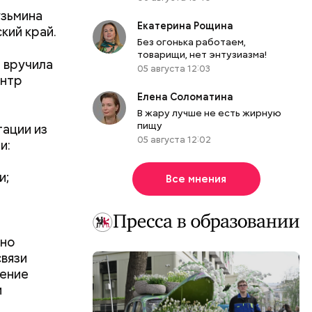
узьмина
Екатерина Рощина
кий край.
Без огонька работаем,
товарищи, нет энтузиазма!
 вручила
05 августа 12:03
ентр
Елена Соломатина
В жару лучше не есть жирную
пищу
ации из
05 августа 12:02
и:
и;
Все мнения
дно
связи
нение
и