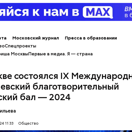
 ставится в духовку, разогретую до 180–190 град
ета
Московский журнал
Пресса в образовании
из кабачка нужно запекать 25–30 минут.
ео
Спецпроекты
иша Москвы
Первые в медиа. Я — страна
кве состоялся IX Международ
евский благотворительный
ский бал — 2024
ильева
4 11:33
Общество