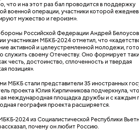
о, что и на этот раз бал проводится в поддержку
ой военной операции, участники которой ежедне
руют мужество и героизм».
ти из кабачков
бороны Российской Федерации Андрей Белоусов 
ии участникам МБКБ-2024 отметил, что «кадетств
ие активной и целеустремленной молодежи, гот
о служить своему Отечеству. Оно формирует так
 как честь, достоинство, сплоченность и твердая
ая позиция».
ми МБКБ стали представители 35 иностранных гос
ель проекта Юлия Кирпичникова подчеркнула, чт
ая международная площадка дружбы и с каждым 
дная география проекта расширяется.
МБКБ-2024 из Социалистической Республики Вьет
рассказал, почему он любит Россию.