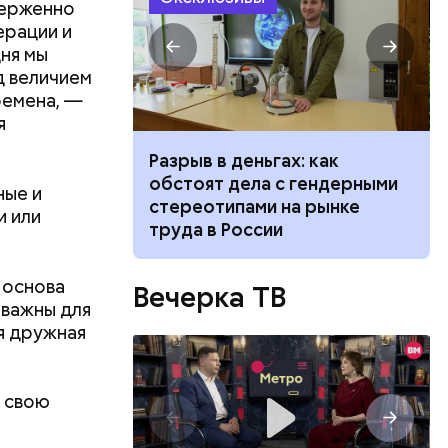
верженно
ерации и
ня мы
д величием
ремена, —
я
»: что стоит
Разрыв в деньгах: как
лодежи жить
обстоят дела с гендерными
ные и
себя»
стереотипами на рынке
и или
труда в России
 основа
Вечерка ТВ
 важны для
я дружная
в свою