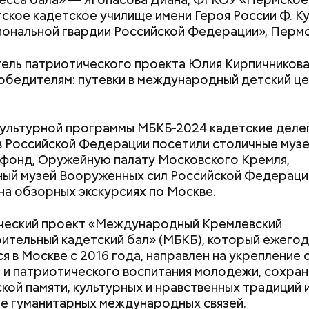
ское кадетское училище имени Героя России Ф. К
иональной гвардии Российской Федерации», Пермс
ель патриотического проекта Юлия Кирпичникова
обедителям: путевки в международный детский ц
;
культурной программы МБКБ-2024 кадетские делег
а;
 Российской Федерации посетили столичные музе
фонд, Оружейную палату Московского Кремля,
ое масло;
ый музей Вооруженных сил Российской Федераци
на обзорных экскурсиях по Москве.
ческий проект «Международный Кремлевский
ительный кадетский бал» (МБКБ), который ежего
я в Москве с 2016 года, направлен на укрепление 
 и патриотического воспитания молодежи, сохра
кой памяти, культурных и нравственных традиций 
е гуманитарных международных связей.