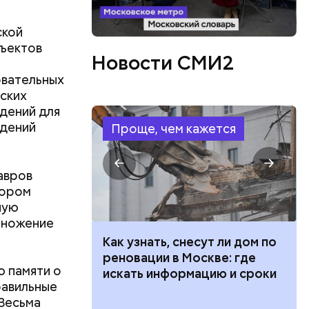
ской
бъектов
Новости СМИ2
вательных
ских
дений для
едений
Проще, чем кажется
авров
тором
ную
умножение
 100 тысяч
Как узнать, снесут ли дом по
дарства при
реновации в Москве: где
ю памяти о
ии: кто может
искать информацию и сроки
равильные
 какие нужны
 Весьма