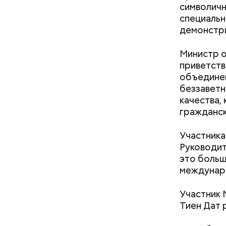
символичн
специальн
демонстри
Спагет
Министр о
приветств
объединен
беззаветн
качества,
гражданск
Участника
Руководит
это больш
междунаро
Участник 
Тиен Дат 