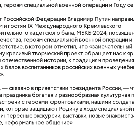
, героям специальной военной операции и Году се
 Российской Федерации Владимир Путин направи
м и гостям IX Международного Кремлевского
ительного кадетского бала, МБКБ-2024, посвяще
ечества, героям специальной военной операции и
ветствие, в котором отметил, что «замечательный 
у красивый творческий проект обращает нас к яр
 отечественной истории, к традициям проведения
х балов воспитанников российских военных учебн
;
».
льное масло;
 — сказано в приветствии президента России, — ч
ы черри либо грунтовые.
в праздника богатая и разнообразная культурная
 встречи с героями-фронтовиками, нашими солдата
, которые защищают Родину в ходе специальной
 интересные экскурсии, выставки, новые знакомств
е, неформальное общение».