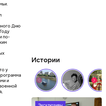
мьи.
л
нного Дню
 Году
и по-
ким
ых
Истории
то у
 программа
ми и
 военной
а,
Эксклюзивы