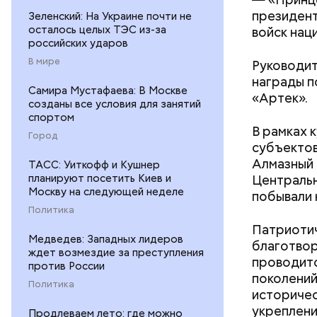
президент
Зеленский: На Украине почти не
осталось целых ТЭС из-за
войск нац
российских ударов
В мире
Руководит
награды п
Самира Мустафаева: В Москве
«Артек».
созданы все условия для занятий
спортом
кабачок
В рамках 
Город
петрушк
субъектов
чеснок;
Алмазный 
ТАСС: Уиткофф и Кушнер
оливков
планируют посетить Киев и
Центральн
соль.
Москву на следующей неделе
побывали 
Политика
Патриоти
Медведев: Западных лидеров
благотвор
ждет возмездие за преступления
проводитс
против России
поколений
Политика
историчес
укреплени
Продлеваем лето: где можно