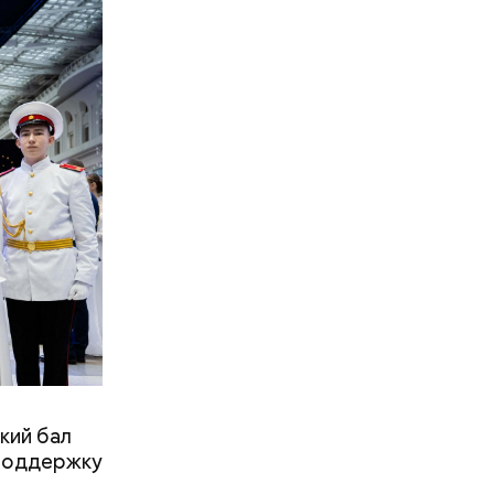
делать на
ивень.
 а сверху
 помидоры
кий бал
 поддержку