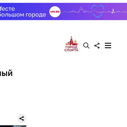
усов.
ный