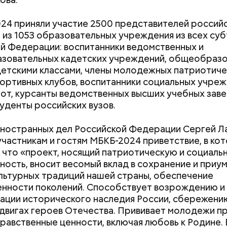
24 приняли участие 2500 представителей россий
из 1053 образовательных учреждения из всех су
й Федерации: воспитанники ведомственных и
зовательных кадетских учреждений, общеобразо
детскими классами, члены молодежных патриотиче
ортивных клубов, воспитанники социальных учреж
от, курсанты ведомственных высших учебных зав
туденты российских вузов.
ностранных дел Российской Федерации Сергей Л
участникам и гостям МБКБ-2024 приветствие, в ко
 что «проект, носящий патриотическую и социаль
ность, вносит весомый вклад в сохранение и при
льтурных традиций нашей страны, обеспечение
Как поменять батареи дома и
Как получить до
нности поколений. Способствует возрождению и
не получить штраф
рублей от госу
ации исторического наследия России, сбережени
трудной ситуац
двигах героев Отечества. Прививает молодежи п
претендовать и
равственные ценности, включая любовь к Родине.
документы