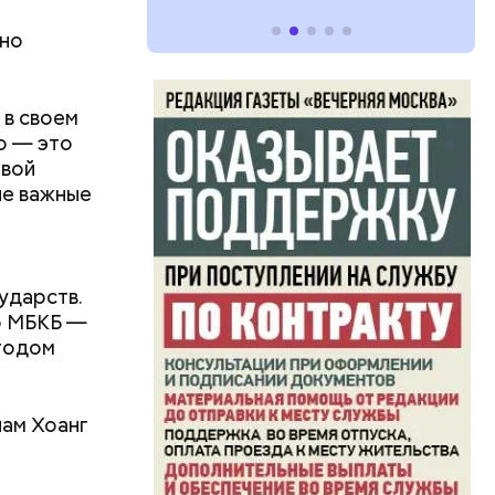
вно
в своем
о — это
овой
ие важные
ударств.
о МБКБ —
годом
нам Хоанг