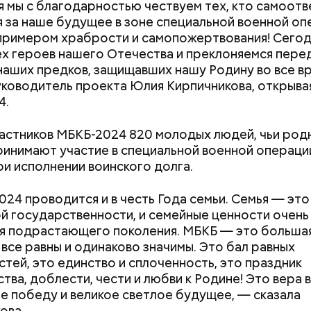
 мы с благодарностью чествуем тех, кто самоот
 за наше будущее в зоне специальной военной оп
примером храбрости и самопожертвования! Сегод
ех героев нашего Отечества и преклоняемся пере
наших предков, защищавших нашу Родину во все в
уководитель проекта Юлия Кирпичникова, открыва
4.
Продлеваем лето: где можно
«Поколение соло
отдохнуть в бархатный
за желанием мо
частников МБКБ-2024 820 молодых людей, чьи род
сезон и во сколько это
с фокусом «на 
ринимают участие в специальной военной операци
обойдется
ри исполнении воинского долга.
24 проводится и в честь Года семьи. Семья — это
й государственности, и семейные ценности очень
я подрастающего поколения. МБКБ — это больша
е все равны и одинаково значимы. Это бал равных
тей, это единство и сплоченность, это праздник
нты:
тва, доблести, чести и любви к Родине! Это вера 
 ее победу и великое светлое будущее, — сказала
ова.