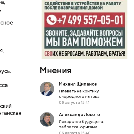
а,
,
асное
ь и
я,
ецептом
Мнения
усь.
Михаил Щипанов
сса
Плевать на критику
очередного нытика
06 августа 15:41
ский
уганская
Александр Лосото
Лекарство будущего:
таблетка-оригами
06 августа 15:40