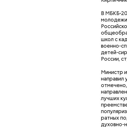
В МБКБ-20
молодежи 
Российско
общеобра
школ с ка
военно-сп
детей-сир
России, с
Министр и
направил 
отмечено,
направлен
лучших ку
преемстве
популяриз
ратных по
духовно-н