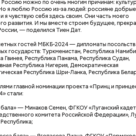
Россию можно по очень многим причинам: культур
Но я люблю Россию из-за людей: россияне добрые
 и я чувствую себя здесь своим. Они часть моего
го развития. И мы вместе строим будущее, прекр
оссии, — поделился Тиен Дат.
, порезанные кубиками, нужно легко обжарить на
етных гостей МБКБ-2024 — дипломаты посольств
. К ним добавляются зелень петрушки, чеснок, сол
ых государств: Туркменистан, Республика Намиби
 масло. Получается очень вкусно, — поделился р
а Гвинея, Республика Панама, Республика Судан,
ная Республика Нигерия, Демократическая
ическая Республика Шри-Ланка, Республика Белар
ями главной номинации проекта «Принц и принце
» стали:
бала» — Минаков Семен, ФГКОУ «Луганский кадет
едственного комитета Российской Федерации», Л
Республика;
сса бала» — Ягопасова Диана, ФГКОУ «Пермское