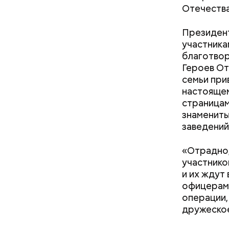
Отечества
Президент
участника
благотвор
Героев От
семьи при
настоящем
страницам
знамениты
кабачок
заведений
брынза;
растите
«Отрадно,
помидор
участнико
и их ждут
офицерами
операции,
дружеско