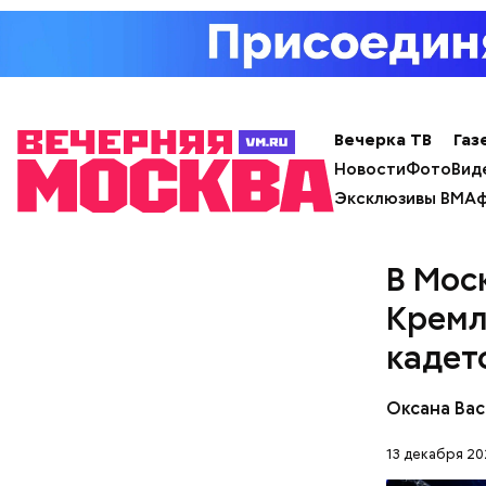
Противень
Вечерка ТВ
Газ
Спагетти 
Новости
Фото
Вид
Эксклюзивы ВМ
Аф
В Мос
Кремл
кадет
Оксана Вас
13 декабря 202