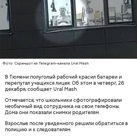
Ингредиенты:
Фото: Скриншот из Telegram-канала Ural Mash
В Тюмени полуголый рабочий красил батареи и
Ранние плоды, по словам врача, лучше не есть:
перепугал учащихся лицея. Об этом в четверг, 26
декабря, сообщает Ural Mash.
Терапевт Кондрахин назвал
Чистит сосуды и защищает от
продукты и напитки, которые
Отмечается, что школьники сфотографировали
рака: чем полезен кресс-салат
выводят токсины из организма
необычный вид сотрудника на свои телефоны.
Дома они показали снимки родителям.
Взрослые после увиденного решили обратиться в
полицию и к следователям.