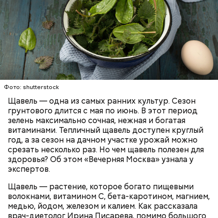
Опасность же щавеля состоит в том, что он
содержит большое количество щавелевой кислоты,
которая может способствовать образованию
Фото: shutterstock
камней в почках, объяснила диетолог.
Щавель — одна из самых ранних культур. Сезон
ЗДОРОВЬЕ
ВРАЧИ
РАСТЕНИЯ
грунтового длится с мая по июнь. В этот период
ПРОДУКТЫ
зелень максимально сочная, нежная и богатая
витаминами. Тепличный щавель доступен круглый
год, а за сезон на дачном участке урожай можно
срезать несколько раз. Но чем щавель полезен для
здоровья? Об этом «Вечерняя Москва» узнала у
экспертов.
Щавель — растение, которое богато пищевыми
волокнами, витамином С, бета-каротином, магнием,
медью, йодом, железом и калием. Как рассказала
врач-диетолог Ирина Писарева, помимо большого