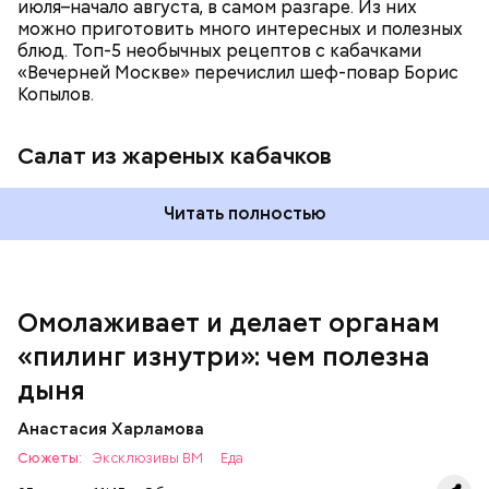
июля–начало августа, в самом разгаре. Из них
можно приготовить много интересных и полезных
блюд. Топ-5 необычных рецептов с кабачками
«Вечерней Москве» перечислил шеф-повар Борис
Вред дыни
Копылов.
Салат из жареных кабачков
А врач-эндокринолог Алексей Калинчев рассказал,
что существует множество блюд, где используют
растение.
Читать полностью
кремний — укрепляет кости, зубы, волосы и
ногти и оказывает омолаживающее действие;
витамин С — работает как антиоксидант,
иммуномодулятор, помогает выработке
соединительной ткани, улучшает тургор кожи;
Омолаживает и делает органам
клетчатка — достаточно нежная и забирает
«пилинг изнутри»: чем полезна
излишки холестерина, сахара и соли тяжелых
металлов;
дыня
фолиевая кислота (в большом количестве) —
она необходима беременным женщинам,
Анастасия Харламова
— В момент стресса он держит сосуды под
чтобы формировалась нервная трубка у
Сюжеты:
контролем и контролирует более 300 реакций
Эксклюзивы ВМ
Еда
плода. Также ее рекомендуют принимать для
нашего организма. Также положительно влияет на
снижения уровня гомоцистеина — это