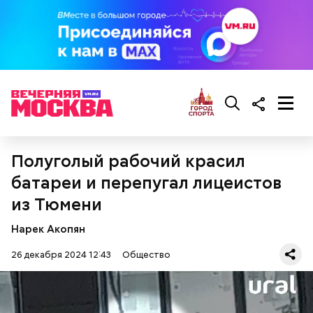
предостерегла Соломатина.
кабачок;
брынза;
растительное масло;
помидоры черри либо грунтовые.
Полуголый рабочий красил
батареи и перепугал лицеистов
из Тюмени
беременным, кормящим женщинам;
людям с ослабленной иммунной системой;
Нарек Акопян
пожилым;
детям.
26 декабря 2024 12:43
Общество