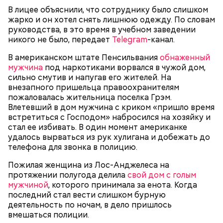
Спагетти из кабачков
В лицее объяснили, что сотруднику было слишком
жарко и он хотел снять лишнюю одежду. По словам
руководства, в это время в учебном заведении
никого не было, передает
Telegram
-канал.
— В дыне содержится много сахара, который
В американском штате Пенсильвания
обнаженный
представлен фруктозой. С одной стороны — это
мужчина
под наркотиками ворвался в чужой дом,
хорошо, потому что дает энергию. Но важно
сильно смутив и напугав его жителей. На
помнить, что сладкими дынями не нужно сильно
внезапного пришельца правоохранителям
увлекаться, так же как и арбузами, людям с
пожаловалась жительница поселка Грэм.
сахарным диабетом и лишним весом, —
Влетевший в дом мужчина с криком «пришло время
подчеркнула доктор.
встретиться с Господом» набросился на хозяйку и
стал ее избивать. В один момент американке
удалось вырваться из рук хулигана и добежать до
телефона для звонка в полицию.
Пожилая женщина из Лос-Анджелеса на
— Кабачки, порезанные кубиками, нужно легко
протяжении полугода делила
свой дом с голым
обжарить на сковороде. К ним добавляются зелень
мужчиной
, которого принимала за енота. Когда
петрушки, чеснок, соль и оливковое масло.
последний стал вести слишком бурную
Получается очень вкусно, — поделился рецептом
деятельность по ночам, в дело пришлось
Копылов.
вмешаться полиции.