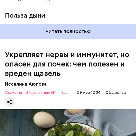
виде или припущенном на сковороде.
Польза дыни
Читать полностью
Укрепляет нервы и иммунитет, но
опасен для почек: чем полезен и
— Если человек уже болеет мочекаменной
вреден щавель
болезнью, щавель ему не рекомендуется. При
артрите, гастрите, холецистите, синдроме
Иссалина Аюпова
раздраженного кишечника, язвах и панкреатите
Сюжеты:
Эксклюзивы ВМ
Еда
29 мая 12:34
Общество
продукт тоже лучше исключить из рациона, —
предупредила врач. — Он может привести к
повышению кислотности желудка и раздражать
слизистые оболочки.