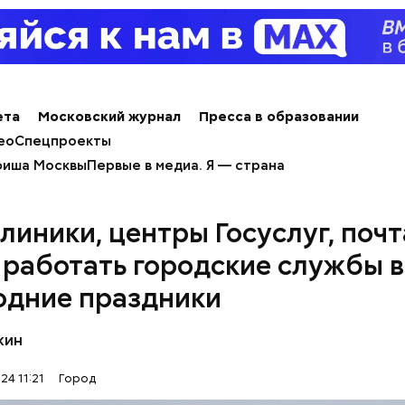
 деревянный дом построили в начале XIX века,
ительно, в 1830 годах. В здании есть полуподваль
обустроен под жилое помещение.
ета
Московский журнал
Пресса в образовании
ео
Спецпроекты
иша Москвы
Первые в медиа. Я — страна
линики, центры Госуслуг, почта
 работать городские службы в
одние праздники
кин
24 11:21
Город