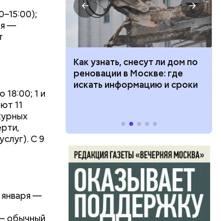
0–15:00);
ря —
т
 100 тысяч
Как узнать, снесут ли дом по
дарства при
реновации в Москве: где
ии: кто может
искать информацию и сроки
 18:00; 1 и
 какие нужны
ают 11
Патриаршие
ежурных
есь поэт
рти,
с Воландом
слуг). С 9
сло, и
е улицы
иарших
ьева и
омцами.
1 января —
о продлили
проложения
е — обычный