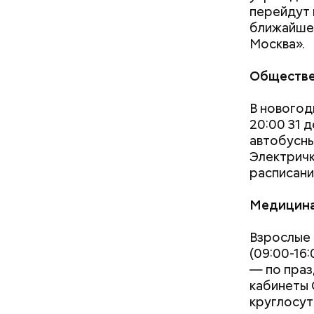
перейдут 
ближайшее
Москва».
Обществе
В новогод
20:00 31 д
автобусны
Электричк
расписани
Подвал
Медицин
В настоящ
Взрослые 
реализова
(09:00-16:
— по праз
кабинеты 
круглосут