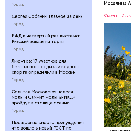
Иссалина 
Город
Как расск
кольцо» с
Сюжет:
Экск
Сергей Собянин. Главное за день
Протяженн
СПОРТ
Город
РЖД в четвертый раз выставят
Рижский вокзал на торги
Город
Ликсутов: 17 участков для
безопасного отдыха и водного
спорта определили в Москве
Город
Седьмая Московская неделя
моды и Саммит моды БРИКС+
пройдут в столице осенью
Город
Поощрение вместо принуждения:
что вошло в новый ГОСТ по