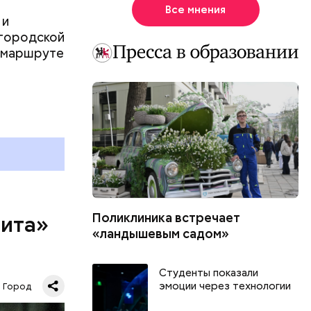
еем
Все мнения
 ХХ века с
 и
оману.
 городской
о маршруте
Поликлиника встречает
рита»
«ландышевым садом»
рита» —
Студенты показали
ей
эмоции через технологии
Город
шая