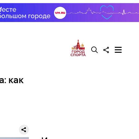
ный этаж,
: как