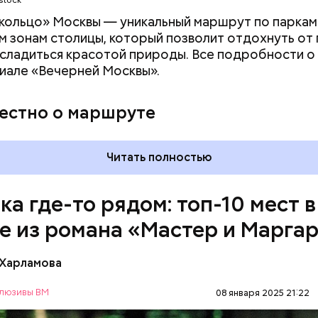
stock
 момент квартира на Большой Садовой стала Муз
. В ней воссоздана атмосфера жизни и быта начала
кольцо» Москвы — уникальный маршрут по паркам
оличеством вещей, которые имеют отношение к р
 зонам столицы, который позволит отдохнуть от
асладиться красотой природы. Все подробности 
иале «Вечерней Москвы».
вестно о маршруте
Читать полностью
ка где-то рядом: топ-10 мест в
е из романа «Мастер и Марга
 Харламова
ультовых мест романа Булгакова «Мастер и Марга
рошая квартира» в доме № 50 302-Бис. Именно в н
люзивы ВМ
08 января 2025 21:22
повелитель сил тьмы Воланд. Настоящая «нехоро
ПИСАТЕЛИ
МИХАИЛ БУЛГАКОВ