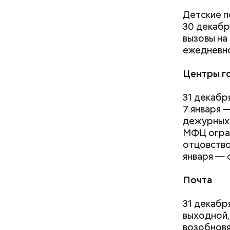
Детские по
30 декабр
вызовы на
ежедневно
Центры г
31 декабря
7 января —
Безусловн
дежурных ц
пруды — и
МФЦ огран
Иван Безд
отцовство,
и его сви
января — 
Берлиоз о
Малой Бро
Почта
прудах ст
— На сего
Бегемота,
31 декабр
веломаршр
выходной,
— от Тими
возобновят