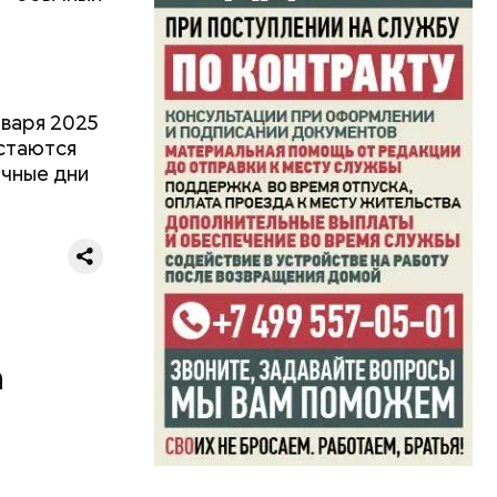
товы
нваря 2025
остаются
чные дни
а