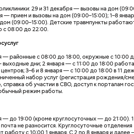
ликлиники: 29 и 31 декабря — вызовы на дом (09:0
я — прием и вызовы на дом (09:00–15:00); 1–8 янва
 дом (09:00–15:00). Детские травмпункты работаю
 с 08:00 до 22:00.
Как поменять батареи дома и
Как получить до
осуслуг
не получить штраф
рублей от госу
трудной ситуац
 — районные с 08:00 до 18:00, окружные с 10:00 до
претендовать и
 выходные дни; 2 января — с 11:00 до 18:00 работ
документы
о, самым известным местом из романа являются 
ентров; 3–6 и 8 января — с 10:00 до 18:00 в 11 д
менно там начинается действие произведения. Зд
иченный набор услуг (регистрация рождения/сме
омный и литератор Михаил Берлиоз встретились 
 справка об участии в СВО, доступ к порталам госу
той. Неподалеку Аннушка разлила подсолнечное ма
обычный режим работы.
стался без головы. Это произошло на перекрестк
нной и Ермолаевского переулка. Сейчас на Патр
оит знак с изображением силуэтов Воланда, Коров
дняшний день уже готово более 50 процентов
 который предостерегает от разговоров с незнак
я — до 19:00 (кроме круглосуточных — до 21:00). 
ута, то есть около 71 километра. В 2023 году ег
 почта не разносится. Круглосуточные отделения
рязевского парка до Лосиного Острова за счет 
 работу с 10:00 1 января. С 2 по 8 января и дале