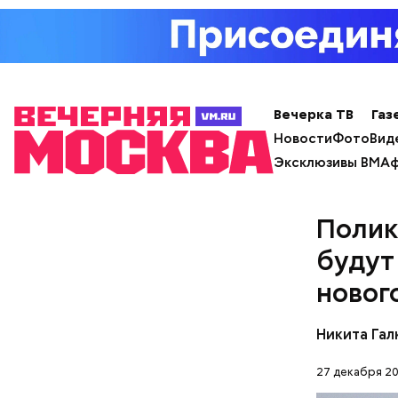
Небольшой
предполож
который 
Вечерка ТВ
Газ
Новости
Фото
Вид
Эксклюзивы ВМ
Аф
Полик
будут
новог
Никита Гал
27 декабря 20