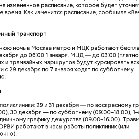
на измененное расписание, которое будет уточнят
 время. Как изменится расписание, сообщила «Ве
нный транспорт
нюю ночь в Москве метро и МЦК работают беспла
екабря до 06:00 1 января. МЦД — до 03:00 (платно)
х и трамвайных маршрутов будут курсировать всю
и с 29 декабря по 7 января ходят по субботнему
ю.
 Мастера
а
ее время велоинфраструктура «Зеленого кольца»
поликлиники: 29 и 31 декабря — по воскресному г
на в пяти округах города, подчеркнули в ЦОДД:
00), 30 декабря — по субботнему (09:00–18:00), 1–
дничному графику дежурства (09:00–16:00). Травм
ОРВИ работают в часы работы поликлиник (или
очно).