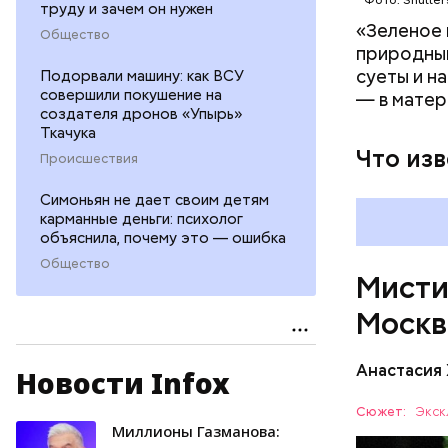
Фото: Shutter
На данный
труду и зачем он нужен
Булгакова
«Зеленое 
Общество
большим к
природным
суеты и н
Подорвали машину: как ВСУ
совершили покушение на
— в матер
создателя дронов «Упырь»
Ткачука
Что из
Происшествия
Симоньян не дает своим детям
карманные деньги: психолог
объяснила, почему это — ошибка
Общество
Мисти
Москв
Анастасия
Новости Infox
Одно из к
это «нехо
Сюжет:
Экск
проживал 
Миллионы Газманова:
МОСКВА