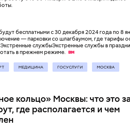
 на улицах между парками. Таким образом, уже го
боты.
т метро «Профсоюзная» до Лосиного Острова.
будут бесплатными с 30 декабря 2024 года по 8 я
лючение — парковки со шлагбаумом, где тарифы 
Экстренные службыЭкстренные службы в праздни
отать в прежнем
режиме.
РТ
МЕДИЦИНА
ГОСУСЛУГИ
МОСКВА
ное кольцо» Москвы: что это з
ршие пруды
ут, где располагается и чем
лен