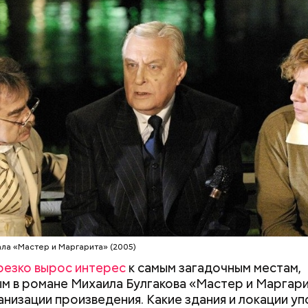
 находится на улице Большой Садовой, дом 10. В 
 коммуналке жил и работал Михаил Булгаков три го
 1924-й. Он называл ее «гнусной комнатой в гнусно
о в доме постоянно происходили перебои с
ством, протекал потолок, за стенкой ругались сос
этому она стала прототипом «нехорошей квартир
д со своей свитой, где прошел бал Сатаны.
ала «Мастер и Маргарита» (2005)
резко вырос интерес
к самым загадочным местам,
м в романе Михаила Булгакова «Мастер и Маргар
анизации произведения. Какие здания и локации у