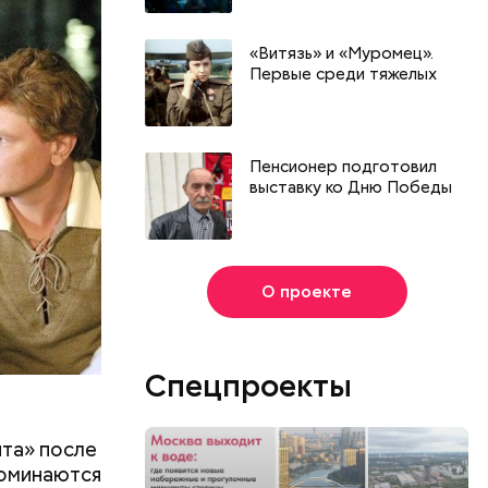
маленькой
да — с
м доме»,
«Витязь» и «Муромец».
Первые среди тяжелых
еди.
ы», где
Пенсионер подготовил
выставку ко Дню Победы
О проекте
Спецпроекты
ита» после
поминаются