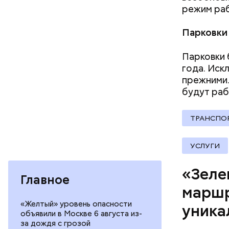
велополос
режим ра
участки о
Парковки
Парковки 
года. Иск
прежними.
будут раб
ТРАНСПО
УСЛУГИ
«Зеле
Главное
Патриа
маршр
«Желтый» уровень опасности
уника
объявили в Москве 6 августа из-
за дождя с грозой