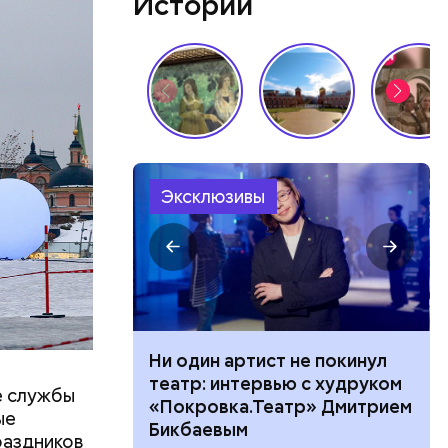
Истории
отипом
вал дома
акова —
 и работал
Эксклюзивы
аким
 ездить по
ного риска:
Ни один артист не покинул
оридор
театр: интервью с худруком
е службы
 нельзя
«Покровка.Театр» Дмитрием
ые
8 августа
Бикбаевым
раздников