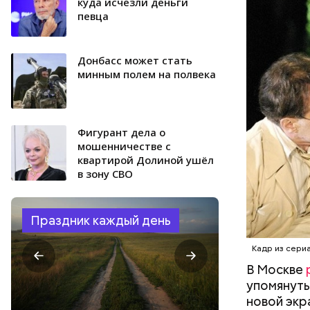
квартира»
куда исчезли деньги
певца
комнате в
1921-го по
потому чт
Донбасс может стать
электриче
минным полем на полвека
Именно по
жил Волан
Фигурант дела о
мошенничестве с
квартирой Долиной ушёл
в зону СВО
Праздник каждый день
Кадр из сери
В Москве
упомянуты
новой экр