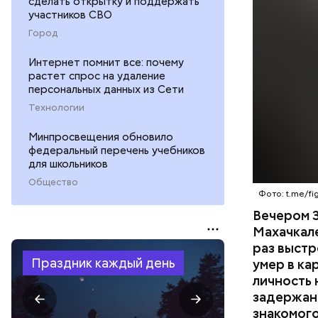
сделать открытку и поддержать
жилого до
участников СВО
неизвестн
СПОРТ
Город
менее сем
скорую по
РЕСПУБЛИ
Интернет помнит все: почему
умер по пу
растет спрос на удаление
персональных данных из Сети
Технологии
Минпросвещения обновило
федеральный перечень учебников
для школьников
Общество
Фото: t.me/fig
Вечером 3
Махачкал
раз выстр
Праздник каждый день
умер в ка
личность 
задержан.
знакомого