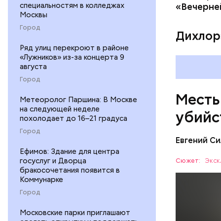
уголовно
специальностям в колледжах
«Вечерне
Москвы
комитета 
Город
Дихлор
Ряд улиц перекроют в районе
«Лужников» из-за концерта 9
августа
Город
Месть
Метеоролог Паршина: В Москве
на следующей неделе
убийс
похолодает до 16–21 градуса
Город
Евгений Си
Ефимов: Здание для центра
госуслуг и Дворца
Сюжет:
Экск
бракосочетания появится в
Коммунарке
Город
Московские парки приглашают
Вечером 3