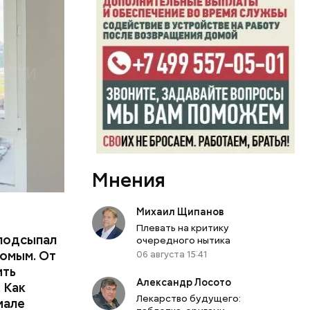
пасть в
еде,
Мнения
Михаил Щипанов
Плевать на критику
подсыпал
очередного нытика
омым. От
06 августа 15:41
ить
Александр Лосото
тьям:
 Как
Лекарство будущего:
иале