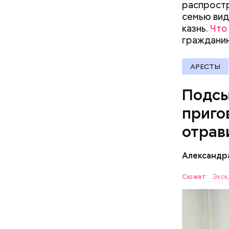
распростр
Vi
семью вид
казнь.
Что
гражданин
АРЕСТЫ
Подсы
приго
отрав
Видео: пре
Александр
— Личност
Сюжет:
Экск
меры к за
Все начал
Республик
больницу 
поставить
ОТРАВЛЕ