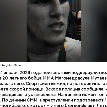
ма на улице Гапцахской в Махачкале на бойца нап
ый. Он выскочил из подъезда, выстрелил в спортсм
СЛЕДСТВЕННЫЙ КОМИТЕТ
ММА
и раз и скрылся. Очевидцы трагедии вызвали поли
мощь, однако врачи оказались бессильны — пост
КА ДАГЕСТАН
СМЕРТЬ
ти в больницу.
htnightsofficial
1 января 2023 года неизвестный подкараулил во
е 20-летнего бойца ММА Магомедрасула Мутаева
елил в него. Спортсмен выжил, но потерял много 
рете скорой помощи. Вскоре полиция сообщила, 
нападавшего установлена. На данный момент он 
 По данным СМИ, в преступлении подозревают 1
 погибшего, с которым у него был конфликт. Лет