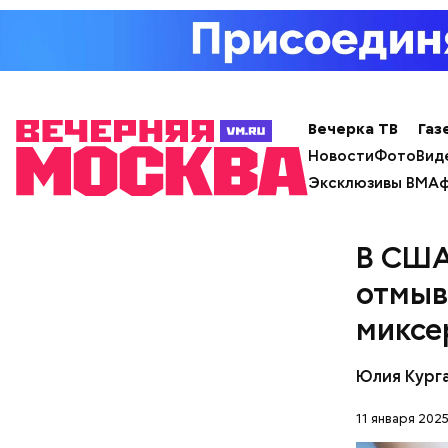
Кто ещ
Вечерка ТВ
Газ
Примечате
Новости
Фото
Вид
Школы еди
спортсмен
Эксклюзивы ВМ
Аф
ответ.
В США
отмыв
миксе
Юлия Кург
11 января 2025