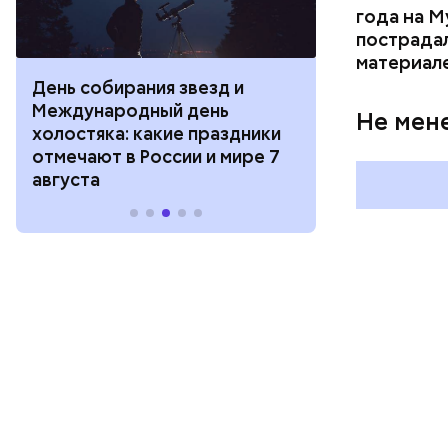
года на М
пострадал
материал
День собирания звезд и
День шевеле
Международный день
и Междунар
Не мен
холостяка: какие праздники
подкаблучни
отмечают в России и мире 7
праздники о
августа
и мире 6 авг