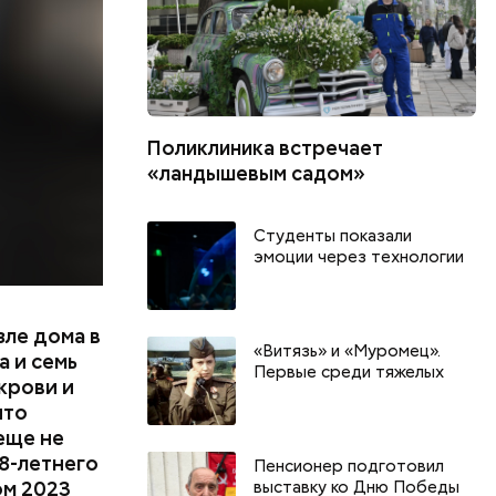
ал
ена не
цию и
радавший
Поликлиника встречает
«ландышевым садом»
Студенты показали
эмоции через технологии
зле дома в
«Витязь» и «Муромец».
 и семь
Первые среди тяжелых
крови и
что
еще не
8-летнего
Пенсионер подготовил
ом 2023
выставку ко Дню Победы