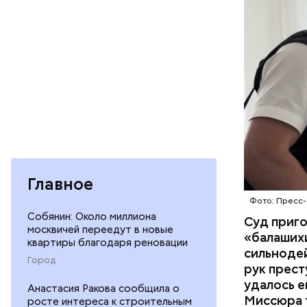
направили
сильнодей
СЛЕДСТВ
организм 
изъятой и
Главное
Фото: Пресс-
Собянин: Около миллиона
Суд приг
москвичей переедут в новые
«балаших
квартиры благодаря реновации
сильнодей
Город
рук прест
По данном
удалось е
Анастасия Ракова сообщила о
«Убийство
Миссюра т
росте интереса к строительным