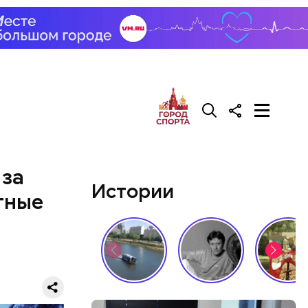
али возле
релил в
гонь
в
 за
Истории
тные