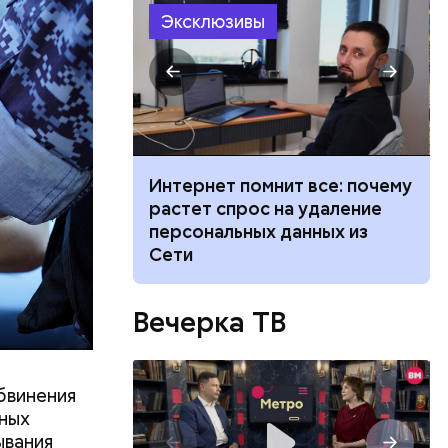
Эксклюзивы
ризнался,
елей,
 жары: какой
Интернет помнит все: почему
колько
его
Москве на
растет спрос на удаление
низил.
августа
персональных данных из
л
Сети
Вечерка ТВ
бвинения
тных
ывания