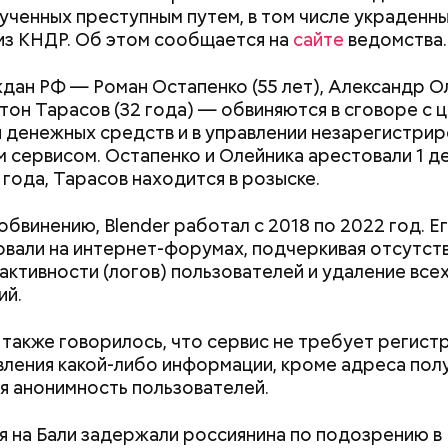
лученных преступным путем, в том числе украденн
из КНДР. Об этом сообщается на
сайте
ведомства.
дан РФ — Роман Остапенко (55 лет), Александр О
нтон Тарасов (32 года) — обвиняются в сговоре с 
 денежных средств и в управлении незарегистри
 сервисом. Остапенко и Олейника арестовали 1 д
расследование. В квартире потерпевших установ
года, Тарасов находится в розыске.
амеру видеонаблюдения. На записи попал 25-летн
их Артем Миссюра, который тайно приходил в кв
обвинению, Blender работал с 2018 по 2022 год. Е
отчима и подсыпал им в еду химикаты. Также отра
вали на интернет-форумах, подчеркивая отсутст
рядка отправились в село Чанко, где может скрыв
его младшая сестра.
активности (логов) пользователей и удаление все
 злоумышленник. Параллельно с этим в Махачкале
ий.
ехват». Въезд и выезд в город перекрыты. Помимо
ие патрулируют улицы, железнодорожный вокзал 
 также говорилось, что сервис не требует регист
ления какой-либо информации, кроме адреса полу
Как получить до 100 тысяч
Как узнать, снес
я анонимность пользователей.
рублей от государства при
реновации в Мос
трудной ситуации: кто может
искать информа
ay
я на Бали задержали россиянина по подозрению в
претендовать и какие нужны