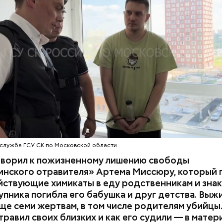
 на экспертизу. В них специалисты обнаружили
ствующий химикат дихлорэтан, который не мог по
ЕННЫЙ КОМИТЕТ
ЭКСПЕРТИЗЫ
супругов случайно. То же самое вещество нашли в 
з квартиры пострадавших.
служба ГСУ СК по Московской области
оворил к пожизненному лишению свободы
инского отравителя» Артема Миссюру, который 
ствующие химикаты в еду родственникам и знак
упника погибла его бабушка и друг детства. Выж
у факту СК возбудил
уголовное дело
по двум ста
ще семи жертвам, в том числе родителям убийцы.
» и «Незаконный оборот оружия». Расследование
равил своих близких и как его судили — в матер