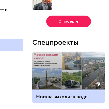
 — в
День книголюбов и День
О проекте
воздушных поцелуев: какие
праздники отмечают в России
и мире 9 августа
Спецпроекты
Москва выходит к воде