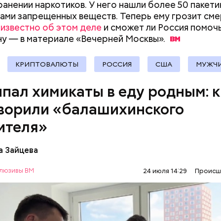
анении наркотиков. У него нашли более 50 пакети
документы
deo
ами запрещенных веществ. Теперь ему грозит сме
 известно об этом деле
и сможет ли Россия помоч
у — в материале «Вечерней
Москвы».
КРИПТОВАЛЮТЫ
РОССИЯ
США
МУЖЧ
пал химикаты в еду родным: к
ворили «балашихинского
ителя»
сс-служба ГСУ СК по Московской области
а Зайцева
ь подозреваемого установлена, полицией прини
люзивы ВМ
24 июля 14:29
Происш
держанию, — сообщили в пресс-службе
ГУ МВД Ро
ось в июне, когда двое супругов обратились в мес
е Дагестан.
с жалобами на плохое самочувствие. Врачи не смо
 им точный диагноз, после чего анализы потерпев
НИЯ
БАЛАШИХА
РОДИТЕЛИ