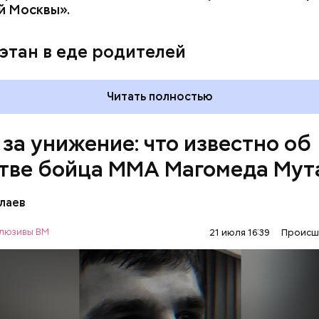
го дела
взял на контроль
председатель Следствен
й Москвы».
России Александр Бастрыкин.
этан в еде родителей
Читать полностью
 за унижение: что известно об
тве бойца ММА Магомеда Мут
лаев
люзивы ВМ
21 июля 16:39
Происш
1 января Мутаев возвращался домой с тренировки