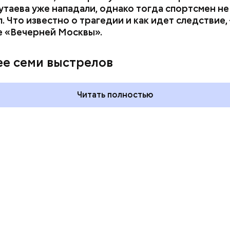
утаева уже нападали, однако тогда спортсмен не
. Что известно о трагедии и как идет следствие,
е «Вечерней Москвы».
ния пальцами ног
День разглядывания
одный день
горизонта и День пьяного
ее семи выстрелов
ка: какие
курсанта: какие праздники
тмечают в России
отмечают в России и мире 5
уста
августа
Читать полностью