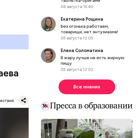
таблетка-оригами
ного
06 августа 15:40
Екатерина Рощина
Без огонька работаем,
товарищи, нет энтузиазма!
05 августа 12:03
Елена Соломатина
В жару лучше не есть жирную
пищу
05 августа 12:02
аева
Все мнения
ествия
. Во дворе