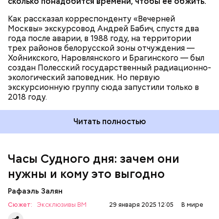
сколько понадобится времени, чтобы ее обжить.
Как рассказал корреспонденту «Вечерней
Москвы» экскурсовод Андрей Бабич, спустя два
года после аварии, в 1988 году, на территории
трех районов белорусской зоны отчуждения —
Хойникского, Наровлянского и Брагинского — был
Каждый год — в зависимости от того, какие
создан Полесский государственный радиационно-
события происходят в мире, — ученые,
экологический заповедник. Но первую
нобелевские лауреаты и специалисты по ядерной
экскурсионную группу сюда запустили только в
безопасности из экспертного совета «Бюллетеня
2018 году.
ученых-атомщиков» принимают решение о
переводе стрелки. Например, в 2017-м причиной
Читать полностью
перевода на полминуты вперед послужили как
ухудшающиеся отношения между ядерными
державами, отсутствие прогресса в сокращении
выбросов углекислого газа, так и усиление
Часы Судного дня: зачем они
— Поскольку мы стоим на пороге второго
национализма во всем мире и отрицание
ядерного века и периода беспрецедентного
нужны и кому это выгодно
изменения климата.
изменения климата, ученые вновь несут особую
ответственность за информирование
Рафаэль Залян
общественности и консультирование лидеров об
Сюжет:
Эксклюзивы ВМ
опасностях, с которыми сталкивается
29 января 2025 12:05
В мире
человечество. Как ученые мы понимаем опасность