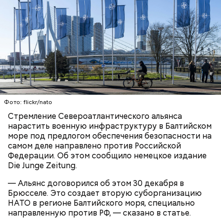
Ни один метод и способ защиты или обороны в
стрессовой ситуации не помогает, ведь у морского
обитателя больше преимуществ в воде как по
выносливости, так и по силе.
— Таких деревень много, их 95 в заповеднике. Это
вообще отдельный объект исследования, —
заметил он.
Фото: flickr/nato
Также специалист отметил, что часы Судного дня
Стремление Североатлантического альянса
помогают больше людей привлечь к проблемам
нарастить военную инфраструктуру в Балтийском
глобального потепления, климатических изменений
море под предлогом обеспечения безопасности на
и природных последствий войн.
самом деле направлено против Российской
Федерации. Об этом сообщило немецкое издание
Die Junge Zeitung.
— Хищник чувствует кровь, разведенную в
морской воде в пропорции один к миллиону, —
— Альянс договорился об этом 30 декабря в
— Почему-то все говорят о заговорах, забывая о
пояснил собеседник «ВМ».
Брюсселе. Это создает вторую суборганизацию
том, что проект этот более 70 лет назад был создан
НАТО в регионе Балтийского моря, специально
лишь из гуманных побуждений. 1947 год — период,
направленную против РФ, — сказано в статье.
когда мир приходил в себя после мировых войн,
Экскурсовод отметил, что в заповеднике нет