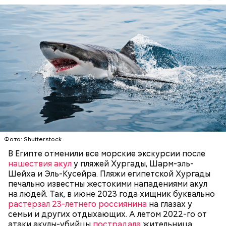
рекламную фишку, чтобы привлечь средства для
реализации своих новых не менее нелепых и
ненужных проектов. Это классическое
замыливание глаз, — высказал свое мнение военный
эксперт.
— Для группы из пяти человек такое путешествие
обойдется в пределах 340 белорусских рублей
(около 10311 рублей по ЦБ РФ — п
рим. «ВМ»
), —
уточнил он.
Он заметил, что в мире действительно непростая
— Очень много случаев зарегистрировано, когда
ситуация с точки зрения ядерного оружия, оружия
акулы атаковали небольшие суда с надувными
Фото: Shutterstock
массового уничтожения. Проблемы экологии и
бортами. Более того, бывало и такое, когда
сохранения природы тоже стоят остро.
В Египте отменили все морские экскурсии после
пассажиры таких плавательных средств
нашествия акул
у пляжей Хургады, Шарм-эль-
оказывались жертвами этих хищных рыб, — сказал
БЕЗОПАСНОСТЬ
СМЕРТЬ
РЫБА
Шейха и Эль-Кусейра. Пляжи египетской Хургады
собеседник «ВМ».
печально известны жестокими нападениями акул
на людей. Так, в июне 2023 года хищник буквально
растерзал 23-летнего россиянина
на глазах у
семьи и других отдыхающих. А летом 2022-го от
атаки акулы-убийцы
пострадала
жительница