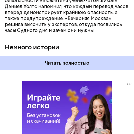
безопасности «Бюллетеня ученых-атомщиков»
предметом обсуждения для аналитиков со всего
Дэниел Холтс напомнил, что каждый перевод часов
мира. Но, помимо перспективы отправиться в
вперед демонстрирует крайнюю опасность, а
«атомный рай», с 2007 года на стрелку часов
также предупреждение. «Вечерняя Москва»
влияет еще одна глобальная угроза —
решила выяснить у экспертов, откуда появились
климатические изменения.
часы Судного дня и зачем они нужны.
Немного истории
Читать полностью