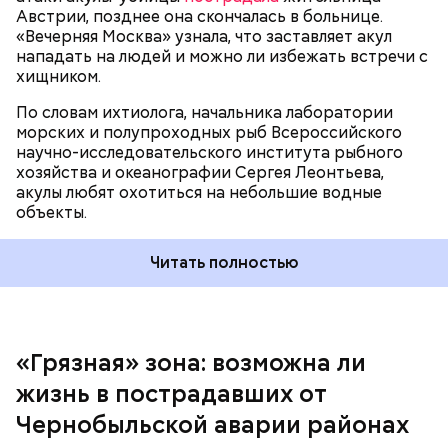
Австрии, позднее она скончалась в больнице.
«Вечерняя Москва» узнала, что заставляет акул
Собеседник «Вечерней Москвы» отметил, что еще
нападать на людей и можно ли избежать встречи с
несколько лет назад о таких походах даже мечтать
хищником.
не приходилось, но сегодня это вполне
укладывается в рамки официальной экскурсии с
По словам ихтиолога, начальника лаборатории
гидом.
— Ко всем этим рейтингам и часам нужно
морских и полупроходных рыб Всероссийского
относиться скептически, ведь все эти оценки
научно-исследовательского института рыбного
экспертов, заключения, предположения
хозяйства и океанографии Сергея Леонтьева,
ангажированы. Такие заявления кому-то выгодны,
акулы любят охотиться на небольшие водные
— пояснил эксперт.
объекты.
Читать полностью
«Грязная» зона: возможна ли
Так как расстояния большие, экскурсионные
жизнь в пострадавших от
группы преодолевают первые 15 километров на
автобусе. Проезжают вглубь леса, пробираясь по
Чернобыльской аварии районах
одичавшим местам, где начинается самая «грязная»