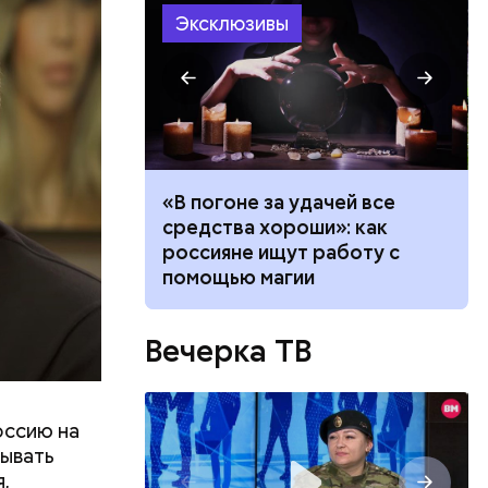
Эксклюзивы
ало по
«В погоне за удачей все
 как
средства хороши»: как
ла толпу
россияне ищут работу с
ске
помощью магии
Вечерка ТВ
оссию на
зывать
ть
,