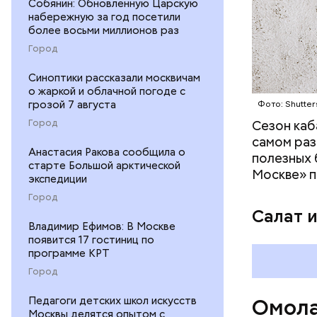
положител
Собянин: Обновленную Царскую
предотвра
набережную за год посетили
кремний
более восьми миллионов раз
омолаж
Город
витамин
помогае
Синоптики рассказали москвичам
кожи;
о жаркой и облачной погоде с
грозой 7 августа
Фото: Shutter
клетчат
холесте
Город
Сезон каб
фолиева
самом раз
Анастасия Ракова сообщила о
беремен
полезных 
старте Большой арктической
плода. 
Москве» п
экспедиции
гомоцис
Город
организ
Салат 
ряда оп
Владимир Ефимов: В Москве
бета-ка
появится 17 гостиниц по
иммунит
программе КРТ
«делает
Город
А еще и
Педагоги детских школ искусств
Омола
лютеин 
Москвы делятся опытом с