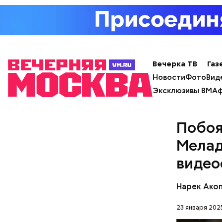
Вечерка ТВ
Газ
Новости
Фото
Вид
Эксклюзивы ВМ
Аф
Побоя
Мелад
видео
с сахар
лишним 
Спагет
Нарек Ако
23 января 2025