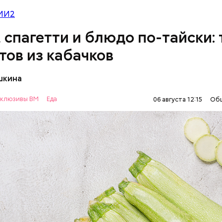
МИ2
, спагетти и блюдо по-тайски: 
тов из кабачков
шкина
нты:
клюзивы ВМ
Еда
06 августа 12:15
Об
ОВОЩИ
РЕЦЕПТЫ
т стресса он держит сосуды под контролем и
ует более 300 реакций нашего организма. Также