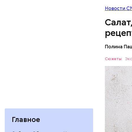
Новости С
Салат
рецеп
Полина Па
Ингредие
Сюжеты:
Экс
ЕДА
Главное
— В момен
контролир