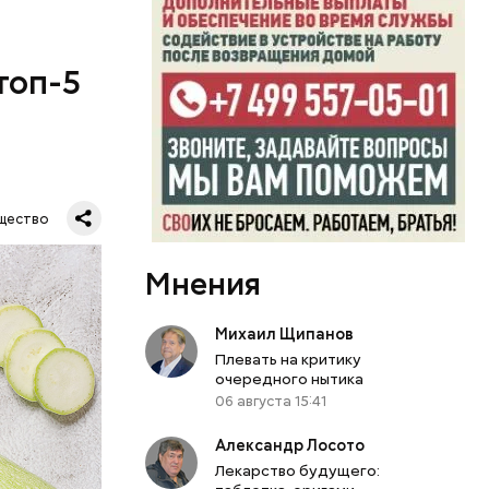
топ-5
щество
Мнения
Михаил Щипанов
Плевать на критику
очередного нытика
06 августа 15:41
Александр Лосото
Лекарство будущего: