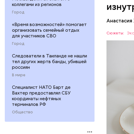
наше зр
изнут
коллегами из регионов
калий —
Город
сердечн
Анастасия
давлени
«Время возможностей» помогает
магний 
организовать семейный отдых
Дыня соде
Сюжеты:
Экс
для участников СВО
организму
Город
рассказал
ЗДОРОВЬ
минералам
Следователи в Таиланде не нашли
ФРУКТЫ
тел других жертв банды, убившей
россиян
В мире
Cпециалист НАТО Барт де
Вахтер предоставлял СБУ
координаты нефтяных
терминалов РФ
Общество