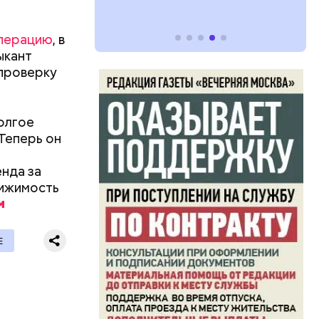
операцию
, в
ыкант
 проверку
олгое
Теперь он
енда за
вижимость
Е