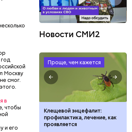
ь и
 людям:
ецептом
 несколько
Новости СМИ2
ор
 год
Проще, чем кажется
оссийской
ул Москву
не смог.
этого.
я в
е, чтобы
ить развитие
Клещевой энцефалит:
ной
профилактика, лечение, как
проявляется
у и его