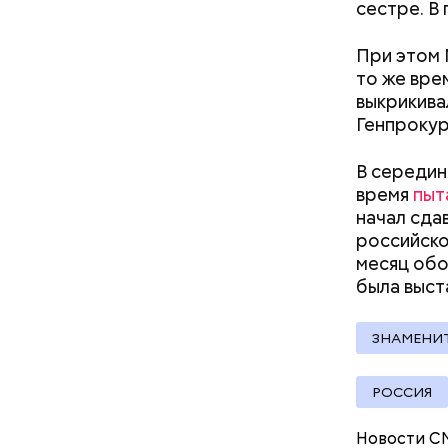
сестре. В
документы
кабачок
При этом
петрушк
то же вре
чеснок;
выкрикива
оливков
Генпрокур
соль.
Фото: Shutt
В середин
время
пыт
начал сда
российско
месяц обо
была выст
Вред д
ЗНАМЕНИ
РОССИЯ
Новости С