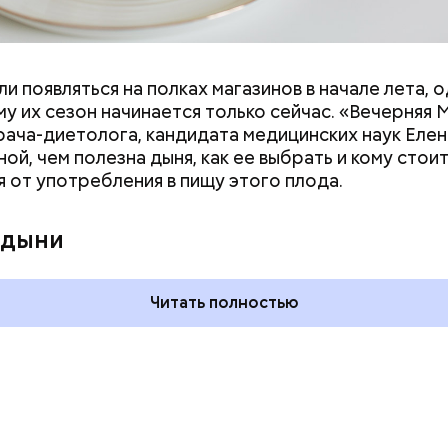
и появляться на полках магазинов в начале лета, о
у их сезон начинается только сейчас. «Вечерняя 
врача-диетолога, кандидата медицинских наук Еле
ой, чем полезна дыня, как ее выбрать и кому стои
я от употребления в пищу этого плода.
 и День поцелуев
День собирания звезд и
какие праздники
Международный день
 дыни
оссии и мире 3
холостяка: какие праздники
отмечают в России и мире 7
августа
Читать полностью