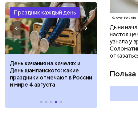
Праздник каждый день
Фото: Pexels
Дыни начал
настоящем
узнала у 
Соломатин
отказатьс
День качания на качелях и
День арбуза
День шампанского: какие
с зеркалом: 
Польза
праздники отмечают в России
отмечают в Р
и мире 4 августа
августа