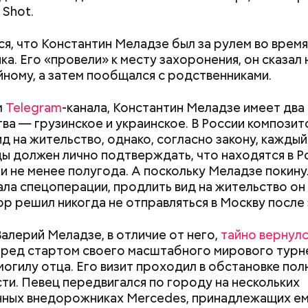
. К ним добавляются зелень петрушки, чеснок, сол
В первую очередь ее стоит есть с осторожностью
Shot.
 масло. Получается очень вкусно, — поделился р
я, что Константин Меладзе был за рулем во время
ка. Его «провели» к месту захоронения, он сказал
йному, а затем пообщался с родственниками.
м
Telegram
-канала, Константин Меладзе имеет два
ва — грузинское и украинское. В России композит
ид на жительство, однако, согласно закону, каждый
ы должен лично подтверждать, что находятся в Р
 не менее полугода. А поскольку Меладзе покин
ала спецоперации, продлить вид на жительство он 
р решил никогда не отправляться в Москву после 
Валерий Меладзе, в отличие от него,
тайно вернулс
ред стартом своего масштабного мирового турн
Как узнать, снесут ли дом по
Как предотврат
могилу отца. Его визит проходил в обстановке пол
реновации в Москве: где
диабета
ти. Певец передвигался по городу на нескольких
искать информацию и сроки
ных внедорожниках Mercedes, принадлежащих ем