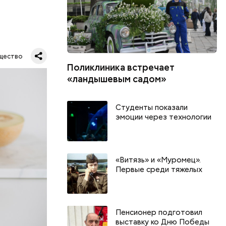
ся.
му
щество
ь,
Поликлиника встречает
и и
«ландышевым садом»
Студенты показали
эмоции через технологии
«Витязь» и «Муромец».
Первые среди тяжелых
Пенсионер подготовил
выставку ко Дню Победы