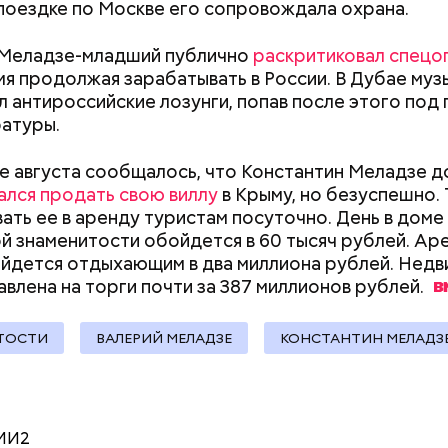
 поездке по Москве его сопровождала охрана.
;
 Меладзе-младший публично
раскритиковал спец
а;
мя продолжая зарабатывать в России. В Дубае муз
л антироссийские лозунги, попав после этого под
ое масло;
атуры.
erstock
е августа сообщалось, что Константин Меладзе д
ался продать свою виллу
в Крыму, но безуспешно. 
вать ее в аренду туристам посуточно. День в доме
й знаменитости обойдется в 60 тысяч рублей. Ар
йдется отдыхающим в два миллиона рублей. Нед
авлена на торги почти за 387 миллионов
рублей.
ыни
ТОСТИ
ВАЛЕРИЙ МЕЛАДЗЕ
КОНСТАНТИН МЕЛАДЗ
МИ2