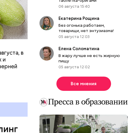
таблетка-оригами
06 августа 15:40
вает
Екатерина Рощина
р,
Без огонька работаем,
ргор
товарищи, нет энтузиазма!
05 августа 12:03
Елена Соломатина
вгуста, в
В жару лучше не есть жирную
дима
 и
пищу
убка у
черней
05 августа 12:02
овня
 в
Все мнения
развитие
е
ня
органов.
ет;
линг
рживают