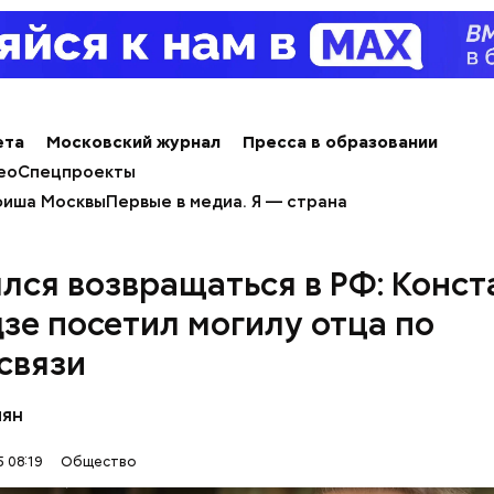
ета
Московский журнал
Пресса в образовании
ео
Спецпроекты
иша Москвы
Первые в медиа. Я — страна
лся возвращаться в РФ: Конст
зе посетил могилу отца по
связи
ным диабетом;
весом.
ти из кабачков
пян
 08:19
Общество