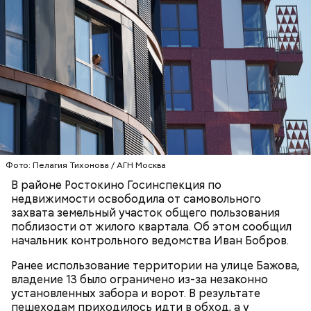
концерты, отмечают День города, День Победы, а
зимой заливают каток.
Где проходит
Большой Гнездниковский переулок
Парк Горького заслуженно называют главным
Фото: Пелагия Тихонова / АГН Москва
парком страны, ведь это одно из самых любимых
«Кинематографическая лужа»:
Метароман не для всех: чем
В районе Ростокино Госинспекция по
мест москвичей. Огромный комплекс занимает
булгаковед — о новой
удивит новая экранизация
недвижимости освободила от самовольного
экранизации «Мастера и
более 219 гектаров. По нему приятно совершить
«Мастера и Маргариты»
захвата земельный участок общего пользования
Маргариты»
неспешную прогулку в окружении цветущих клумб
поблизости от жилого квартала. Об этом сообщил
или провести время более активно. Например,
начальник контрольного ведомства Иван Бобров.
покататься на велосипедах или самокатах по
набережной Москвы-реки.
Ранее использование территории на улице Бажова,
владение 13 было ограничено из-за незаконно
установленных забора и ворот. В результате
пешеходам приходилось идти в обход, а у