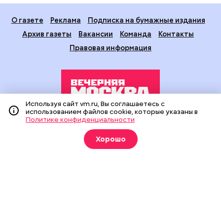
О газете
Реклама
Подписка на бумажные издания
Архив газеты
Вакансии
Команда
Контакты
Правовая информация
Используя сайт vm.ru, Вы соглашаетесь с
использованием файлов cookie, которые указаны в
Политике конфиденциальности
Издание создано при финансовой поддержке Департамента
средств массовой информации и рекламы города Москвы.
Хорошо
На сайте применяются рекомендательные технологии
(информационные технологии предоставления информации
на основе сбора, систематизации и анализа сведений,
относящихся к предпочтениям пользователей сети
«Интернет», находящихся на территории Российской
Федерации).
Сетевое издание "Вечерняя Москва" (18+) зарегистрировано
в Федеральной службе по надзору в сфере связи,
информационных технологий и массовых коммуникаций
(Роскомнадзор). Свидетельство о регистрации ЭЛ № ФС 77 -