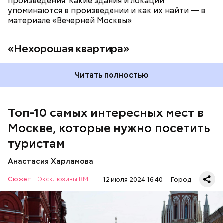
произведения. Какие здания и локации
упоминаются в произведении и как их найти — в
материале «Вечерней Москвы».
«Нехорошая квартира»
Читать полностью
Мавзолей
Топ-10 самых интересных мест в
Москве, которые нужно посетить
туристам
Анастасия Харламова
Сюжет:
Эксклюзивы ВМ
12 июля 2024 16:40
Город
Красная площадь считается главной