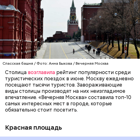
достопримечательностью столицы. Все туристы в
первую очередь стремятся именно сюда, чтобы
увидеть Московский Кремль, Собор Василия
Блаженного и Мавзолей. Красная площадь — это
ОТДЫХ
МОСКВА
ТУРИЗМ
символ не только столицы, но и России. С ней
связана огромная часть истории нашей страны. В
1990 году комплекс Московского Кремля и Красной
площади были включены в состав списка
Всемирного культурного наследия ЮНЕСКО.
Спасская башня / Фото: Анна Быкова / Вечерняя Москва
Столица
возглавила
рейтинг популярности среди
туристических поездок в июне. Москву ежедневно
посещают тысячи туристов. Завораживающие
виды столицы производят на них неизгладимое
впечатление. «Вечерняя Москва» составила топ-10
самых интересных мест в городе, которые
обязательно стоит посетить.
Красная площадь