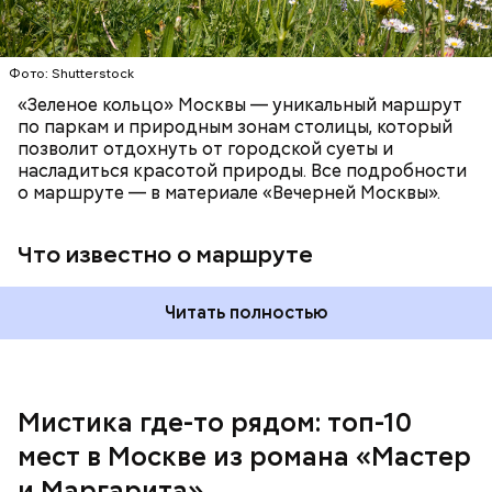
Фото: Shutterstock
Патриаршие пруды
«Зеленое кольцо» Москвы — уникальный маршрут
по паркам и природным зонам столицы, который
позволит отдохнуть от городской суеты и
насладиться красотой природы. Все подробности
Московский зоопарк
о маршруте — в материале «Вечерней Москвы».
Что известно о маршруте
Читать полностью
Мистика где-то рядом: топ-10
Внутри Мавзолея находится траурный зал, где
мест в Москве из романа «Мастер
На данный момент квартира на Большой Садовой
покоится тело Ленина. Он оформлен в темных и
стала Музеем Булгакова. В ней воссоздана
красных тонах. Тело Владимира Ильича
и Маргарита»