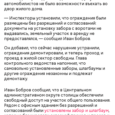
автомобилистов не было возможности въехать во
двор жилого дома.
— Инспекторы установили, что ограждения были
Фото: Shutterstock
размещены без разрешений и согласований:
документы на установку забора с воротами не
выдавались, земельный участок в аренду не
Небольшой деревянный дом построили в начале
предоставлялся, — сообщил Иван Бобров.
XIX века, предположительно, в 1830 годах. В здании
— Маршрут затрагивает востребованные улицы
есть полуподвальный этаж, который обустроен
Он добавил, что сейчас нарушение устранили,
Парк Горького
районов. Таким образом, жители разных районов
под жилое помещение.
ограждения демонтировали, и теперь проход и
смогут как отдыхать, так и ездить по делам по
Топ-10 милых зверят, которые
Более 40 тысяч пассажиров
проезд в жилой сектор свободны. Глава
реализованным велополосам и велодорожкам.
появились на свет в Московском
теплоходов принял Северный
контрольного ведомства напомнил, что
зоопарке
речной вокзал в июне
самовольно установленные заборы, шлагбаумы и
другие ограждения незаконны и подлежат
демонтажу.
Иван Бобров сообщил, что в Центральном
административном округе столицы обеспечили
свободный доступ на участок общего пользования.
Рядом с офисным зданием без разрешений и
Существуют несколько версий, какой именно дом
согласований были
установлены забор и шлагбаум
,
стал прототипом жилища Мастера. Но согласно