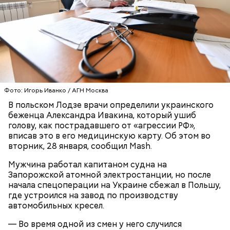
Он также уточнил, что у человека крайне мало
шансов выжить, если он окажется на пути у акулы.
Ни один метод и способ защиты или обороны в
Фото: Игорь Иванко / АГН Москва
стрессовой ситуации не помогает, ведь у морского
В польском Лодзе врачи определили украинского
обитателя больше преимуществ в воде как по
беженца Александра Ивакина, который ушиб
выносливости, так и по силе.
голову, как пострадавшего от «агрессии РФ»,
вписав это в его медицинскую карту. Об этом во
вторник, 28 января, сообщил Mash.
— Таких деревень много, их 95 в заповеднике. Это
Мужчина работал капитаном судна на
вообще отдельный объект исследования, —
Запорожской атомной электростанции, но после
заметил он.
начала спецоперации на Украине сбежал в Польшу,
где устроился на завод по производству
Также специалист отметил, что часы Судного дня
автомобильных кресел.
помогают больше людей привлечь к проблемам
глобального потепления, климатических изменений
— Во время одной из смен у него случился