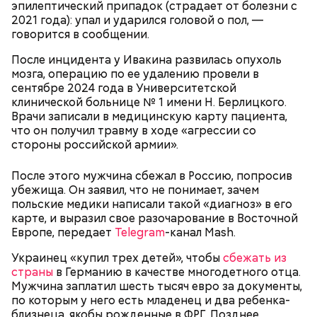
и природных последствий войн.
эпилептический припадок (страдает от болезни с
2021 года): упал и ударился головой о пол, —
говорится в сообщении.
— Хищник чувствует кровь, разведенную в
морской воде в пропорции один к миллиону, —
После инцидента у Ивакина развилась опухоль
— Почему-то все говорят о заговорах, забывая о
пояснил собеседник «ВМ».
мозга, операцию по ее удалению провели в
том, что проект этот более 70 лет назад был создан
сентябре 2024 года в Университетской
лишь из гуманных побуждений. 1947 год — период,
клинической больнице № 1 имени Н. Берлицкого.
когда мир приходил в себя после мировых войн,
Экскурсовод отметил, что в заповеднике нет
Врачи записали в медицинскую карту пациента,
страшных кровопролитных противостояний. И в
могильников, техники и мертвых городов,
что он получил травму в ходе «агрессии со
качестве напоминания о том, что ядерные
притягивающих сталкеров, как в украинской
стороны российской армии».
столкновения могут закончиться полным
Припяти. А на пожарную вышку, откуда можно
уничтожением всего живого, были запущены эти
увидеть территорию чернобыльской станции,
После этого мужчина сбежал в Россию, попросив
часы. И что бы сейчас ни говорили, они очень четко
подниматься запрещено. Зато есть выселенные
убежища. Он заявил, что не понимает, зачем
и своевременно «реагировали» на актуальные
деревни — местный эксклюзив.
польские медики написали такой «диагноз» в его
проблемы. Если даже у адептов этой концепции
карте, и выразил свое разочарование в Восточной
есть коммерческие амбиции — это их право.
Европе, передает
Telegram
-канал Mash.
Свое несогласие с предыдущим спикером в личном
Главное, что они заставляют людей задуматься над
разговоре с корреспондентом «Вечерней Москвы»
своим будущим и будущим человечества.
Украинец «купил трех детей», чтобы
сбежать из
высказал председатель Всероссийского общества
Особенно опасно контактировать с водой, если вы
страны
в Германию в качестве многодетного отца.
охраны природы Элмурод Расулмухамедов.
оказались в открытом море и получили порез или
Атака хищника: ихтиолог
Мужчина заплатил шесть тысяч евро за документы,
Эксперт предположил, что любая информация,
ранку. Акула чувствует даже небольшое
объяснил, почему акулы
по которым у него есть младенец и два ребенка-
напоминающая о проблемах экологии и ядерной
количество крови на расстоянии до полутора
нападают на человека
близнеца, якобы рожденные в ФРГ. Позднее