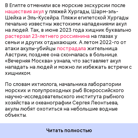
бортами. Более того, бывало и такое, когда
сохранения природы тоже стоят остро.
В Египте отменили все морские экскурсии после
пассажиры таких плавательных средств
нашествия акул
у пляжей Хургады, Шарм-эль-
оказывались жертвами этих хищных рыб, — сказал
БЕЗОПАСНОСТЬ
СМЕРТЬ
РЫБА
Шейха и Эль-Кусейра. Пляжи египетской Хургады
собеседник «ВМ».
печально известны жестокими нападениями акул
на людей. Так, в июне 2023 года хищник буквально
растерзал 23-летнего россиянина
на глазах у
семьи и других отдыхающих. А летом 2022-го от
атаки акулы-убийцы
пострадала
жительница
Австрии, позднее она скончалась в больнице.
«Вечерняя Москва» узнала, что заставляет акул
Собеседник «Вечерней Москвы» отметил, что еще
нападать на людей и можно ли избежать встречи с
несколько лет назад о таких походах даже мечтать
хищником.
не приходилось, но сегодня это вполне
укладывается в рамки официальной экскурсии с
По словам ихтиолога, начальника лаборатории
гидом.
— Ко всем этим рейтингам и часам нужно
морских и полупроходных рыб Всероссийского
относиться скептически, ведь все эти оценки
научно-исследовательского института рыбного
экспертов, заключения, предположения
хозяйства и океанографии Сергея Леонтьева,
ангажированы. Такие заявления кому-то выгодны,
акулы любят охотиться на небольшие водные
— пояснил эксперт.
объекты.
Читать полностью