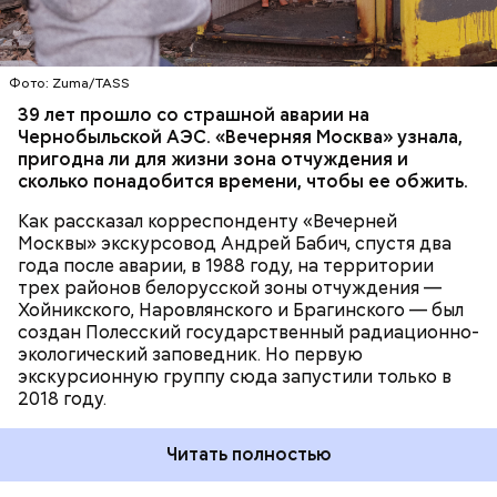
территория под защитой, здесь строгий
пропускной режим и круглосуточное наблюдение,
БЕЛАРУСЬ
ЧЕРНОБЫЛЬ
— отметил Бабич.
Фото: Zuma/TASS
Часы Судного дня — прибыльный
39 лет прошло со страшной аварии на
Чернобыльской АЭС. «Вечерняя Москва» узнала,
проект
пригодна ли для жизни зона отчуждения и
сколько понадобится времени, чтобы ее обжить.
Как рассказал корреспонденту «Вечерней
Москвы» экскурсовод Андрей Бабич, спустя два
года после аварии, в 1988 году, на территории
трех районов белорусской зоны отчуждения —
Хойникского, Наровлянского и Брагинского — был
Каждый год — в зависимости от того, какие
создан Полесский государственный радиационно-
события происходят в мире, — ученые,
экологический заповедник. Но первую
нобелевские лауреаты и специалисты по ядерной
экскурсионную группу сюда запустили только в
безопасности из экспертного совета «Бюллетеня
2018 году.
ученых-атомщиков» принимают решение о
переводе стрелки. Например, в 2017-м причиной
Читать полностью
перевода на полминуты вперед послужили как
ухудшающиеся отношения между ядерными