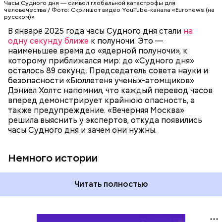
Часы Судного дня — символ глобальной катастрофы для
катастрофа произойдет, когда минутная стрелка
человечества / Фото: Скриншот видео YouTube-канала «Euronews (на
достигнет полуночи. За всю историю их
русском)»
существования стрелки часов не раз переводили
В январе 2025 года часы Судного дня стали
на
как ближе, так и дальше от полуночи. Но в 2018
одну секунду ближе
к полуночи. Это —
году часы Судного дня впервые за очень долгое
наименьшее время до «ядерной полуночи», к
время показали свое самое близкое к катастрофе
которому приближался мир: до «Судного дня»
время — без двух минут полночь. Вторая холодная
осталось 89 секунд. Председатель совета науки и
война между США и уже Россией стала обыденным
безопасности «Бюллетеня ученых-атомщиков»
предметом обсуждения для аналитиков со всего
Дэниел Холтс напомнил, что каждый перевод часов
мира. Но, помимо перспективы отправиться в
вперед демонстрирует крайнюю опасность, а
«атомный рай», с 2007 года на стрелку часов
также предупреждение. «Вечерняя Москва»
влияет еще одна глобальная угроза —
решила выяснить у экспертов, откуда появились
климатические изменения.
часы Судного дня и зачем они нужны.
Немного истории
Читать полностью