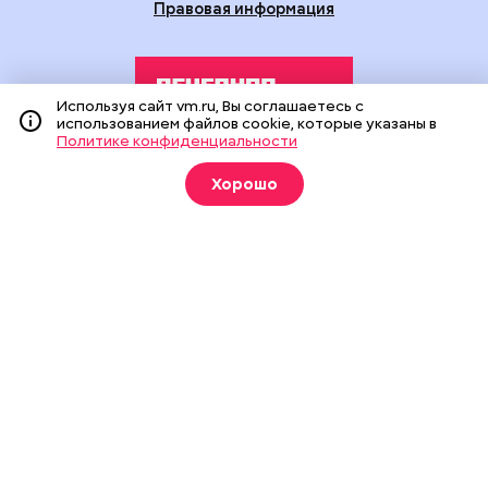
Правовая информация
Используя сайт vm.ru, Вы соглашаетесь с
использованием файлов cookie, которые указаны в
Политике конфиденциальности
Издание создано при финансовой поддержке Департамента
Хорошо
средств массовой информации и рекламы города Москвы.
На сайте применяются рекомендательные технологии
(информационные технологии предоставления информации
на основе сбора, систематизации и анализа сведений,
относящихся к предпочтениям пользователей сети
«Интернет», находящихся на территории Российской
Федерации).
Сетевое издание "Вечерняя Москва" (18+) зарегистрировано
в Федеральной службе по надзору в сфере связи,
информационных технологий и массовых коммуникаций
(Роскомнадзор). Свидетельство о регистрации ЭЛ № ФС 77 -
90524 от 09.12.2025. Учредитель: АО "Редакция газеты
"Вечерняя Москва". Главный редактор
vm.ru
: Александр
Геннадьевич Глуходедов. Адрес редакции: 127015, г.Москва,
Бумажный пр-д, д. 14, стр. 2. Телефон:
+7(499)557-04-24
. Адрес
эл.почты:
edit@vm.ru
. Почта для связи с редакцией сайта: