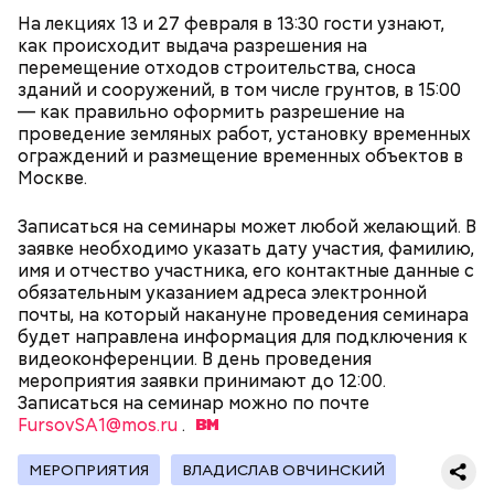
Парк Горького
районов. Таким образом, жители разных районов
под жилое помещение.
На лекциях 13 и 27 февраля в 13:30 гости узнают,
смогут как отдыхать, так и ездить по делам по
как происходит выдача разрешения на
Топ-10 милых зверят, которые
Более 40 тысяч пассажиров
реализованным велополосам и велодорожкам.
перемещение отходов строительства, сноса
появились на свет в Московском
теплоходов принял Северный
зоопарке
речной вокзал в июне
зданий и сооружений, в том числе грунтов, в 15:00
— как правильно оформить разрешение на
проведение земляных работ, установку временных
ограждений и размещение временных объектов в
Москве.
Записаться на семинары может любой желающий. В
заявке необходимо указать дату участия, фамилию,
имя и отчество участника, его контактные данные с
Существуют несколько версий, какой именно дом
обязательным указанием адреса электронной
стал прототипом жилища Мастера. Но согласно
почты, на который накануне проведения семинара
самой популярной — это подвал дома № 9, что в
будет направлена информация для подключения к
Мансуровском переулке. Здесь жили друзья
видеоконференции. В день проведения
Булгакова — братья Топлениновы. Писатель часто
Символом Московского зоопарка является дикий
мероприятия заявки принимают до 12:00.
приходил к ним в гости и работал над «Мастером и
кот — манул Тимофей. С ним можно даже немного
Записаться на семинар можно по почте
В настоящее время велоинфраструктура «Зеленого
Маргаритой».
поиграть, конечно же, за защитным стеклом.
FursovSA1@mos.ru
кольца» реализована в пяти округах города,
.
Однако оно не мешает котику весело резвиться с
подчеркнули в ЦОДД:
гостями зоопарка.
МЕРОПРИЯТИЯ
ВЛАДИСЛАВ ОВЧИНСКИЙ