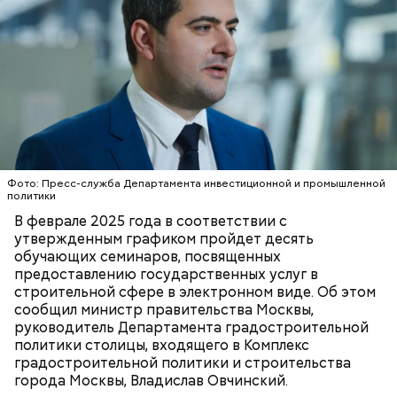
В Большом Гнездниковском переулке Мастер
впервые увидел Маргариту с букетом мимоз в
руках. Именно здесь в доме № 10, где было
московское отделение газеты «Накануне», работал
Михаил Булгаков. Кстати, этот дом упоминается в
сборнике писателя «Дьяволиада» и очерке «Сорок
Фото: Пресс-служба Департамента инвестиционной и промышленной
сороков».
политики
Современный парк делится на четыре части:
В феврале 2025 года в соответствии с
Партер, «Музеон», Нескучный сад и Воробьевы
утвержденным графиком пройдет десять
горы. В Партере часто проводят фестивали или
обучающих семинаров, посвященных
концерты, отмечают День города, День Победы, а
предоставлению государственных услуг в
зимой заливают каток.
строительной сфере в электронном виде. Об этом
сообщил министр правительства Москвы,
руководитель Департамента градостроительной
политики столицы, входящего в Комплекс
Где проходит
градостроительной политики и строительства
города Москвы, Владислав Овчинский.