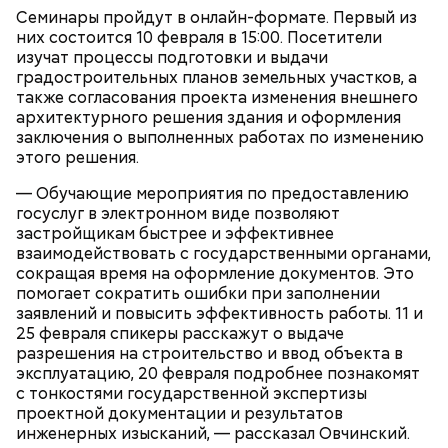
Семинары пройдут в онлайн-формате. Первый из
них состоится 10 февраля в 15:00. Посетители
Большой Гнездниковский переулок
Парк Горького заслуженно называют главным
изучат процессы подготовки и выдачи
парком страны, ведь это одно из самых любимых
градостроительных планов земельных участков, а
«Кинематографическая лужа»:
Метароман не для всех: чем
мест москвичей. Огромный комплекс занимает
булгаковед — о новой
также согласования проекта изменения внешнего
удивит новая экранизация
экранизации «Мастера и
более 219 гектаров. По нему приятно совершить
архитектурного решения здания и оформления
«Мастера и Маргариты»
Маргариты»
неспешную прогулку в окружении цветущих клумб
заключения о выполненных работах по изменению
или провести время более активно. Например,
этого решения.
покататься на велосипедах или самокатах по
— Обучающие мероприятия по предоставлению
набережной Москвы-реки.
госуслуг в электронном виде позволяют
застройщикам быстрее и эффективнее
взаимодействовать с государственными органами,
сокращая время на оформление документов. Это
помогает сократить ошибки при заполнении
заявлений и повысить эффективность работы. 11 и
25 февраля спикеры расскажут о выдаче
разрешения на строительство и ввод объекта в
Фото: Shutterstock
эксплуатацию, 20 февраля подробнее познакомят
с тонкостями государственной экспертизы
Небольшой деревянный дом построили в начале
проектной документации и результатов
XIX века, предположительно, в 1830 годах. В здании
инженерных изысканий, — рассказал Овчинский.
— Маршрут затрагивает востребованные улицы
есть полуподвальный этаж, который обустроен