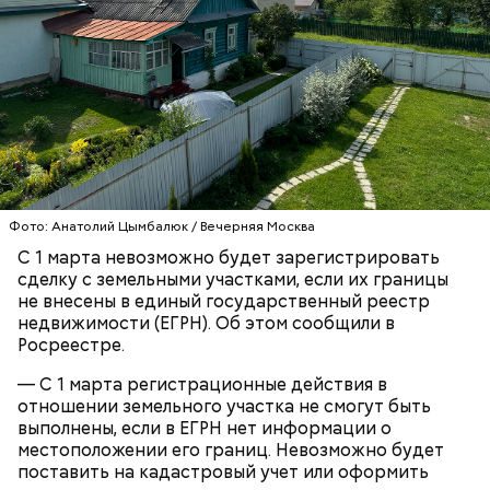
Ингредиенты:
Фото: Анатолий Цымбалюк / Вечерняя Москва
С 1 марта невозможно будет зарегистрировать
Ранние плоды, по словам врача, лучше не есть:
сделку с земельными участками, если их границы
не внесены в единый государственный реестр
Терапевт Кондрахин назвал
Чистит сосуды и защищает от
недвижимости (ЕГРН). Об этом сообщили в
продукты и напитки, которые
рака: чем полезен кресс-салат
Росреестре.
выводят токсины из организма
— С 1 марта регистрационные действия в
отношении земельного участка не смогут быть
выполнены, если в ЕГРН нет информации о
местоположении его границ. Невозможно будет
поставить на кадастровый учет или оформить
Спагетти из кабачков