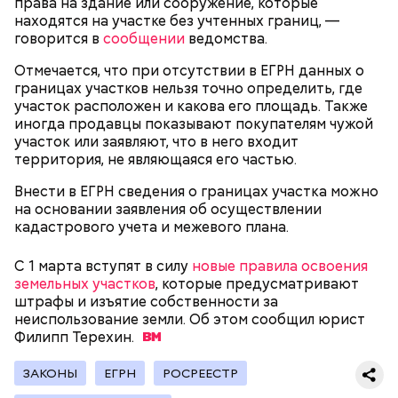
права на здание или сооружение, которые
находятся на участке без учтенных границ, —
говорится в
сообщении
ведомства.
Отмечается, что при отсутствии в ЕГРН данных о
— В дыне содержится много сахара, который
границах участков нельзя точно определить, где
представлен фруктозой. С одной стороны — это
участок расположен и какова его площадь. Также
хорошо, потому что дает энергию. Но важно
иногда продавцы показывают покупателям чужой
помнить, что сладкими дынями не нужно сильно
участок или заявляют, что в него входит
увлекаться, так же как и арбузами, людям с
территория, не являющаяся его частью.
сахарным диабетом и лишним весом, —
подчеркнула доктор.
Внести в ЕГРН сведения о границах участка можно
на основании заявления об осуществлении
кадастрового учета и межевого плана.
С 1 марта вступят в силу
новые правила освоения
земельных участков
, которые предусматривают
— Кабачки, порезанные кубиками, нужно легко
штрафы и изъятие собственности за
обжарить на сковороде. К ним добавляются зелень
неиспользование земли. Об этом сообщил юрист
петрушки, чеснок, соль и оливковое масло.
Филипп
Терехин.
Получается очень вкусно, — поделился рецептом
Копылов.
ЗАКОНЫ
ЕГРН
РОСРЕЕСТР