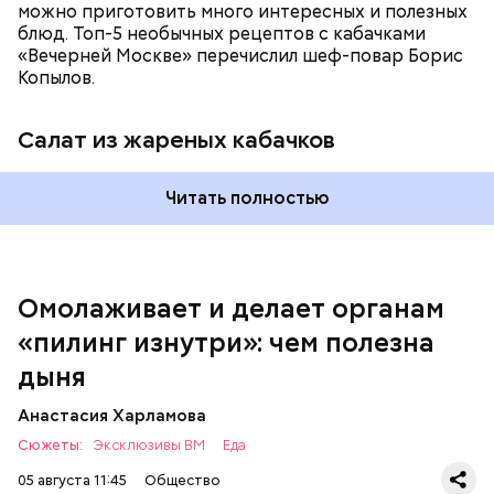
можно приготовить много интересных и полезных
блюд. Топ-5 необычных рецептов с кабачками
«Вечерней Москве» перечислил шеф-повар Борис
Вред дыни
Копылов.
Салат из жареных кабачков
Читать полностью
кремний — укрепляет кости, зубы, волосы и
ногти и оказывает омолаживающее действие;
витамин С — работает как антиоксидант,
иммуномодулятор, помогает выработке
соединительной ткани, улучшает тургор кожи;
Омолаживает и делает органам
клетчатка — достаточно нежная и забирает
«пилинг изнутри»: чем полезна
излишки холестерина, сахара и соли тяжелых
металлов;
дыня
фолиевая кислота (в большом количестве) —
она необходима беременным женщинам,
Анастасия Харламова
— В момент стресса он держит сосуды под
чтобы формировалась нервная трубка у
Сюжеты:
контролем и контролирует более 300 реакций
Эксклюзивы ВМ
Еда
плода. Также ее рекомендуют принимать для
нашего организма. Также положительно влияет на
снижения уровня гомоцистеина — это
05 августа 11:45
Общество
нервную систему, успокаивает, предотвращает