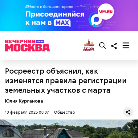
предостерегла Соломатина.
кабачок;
брынза;
растительное масло;
помидоры черри либо грунтовые.
Росреестр объяснил, как
изменятся правила регистрации
беременным, кормящим женщинам;
земельных участков с марта
людям с ослабленной иммунной системой;
пожилым;
Юлия Курганова
детям.
13 февраля 2025 00:37
Общество