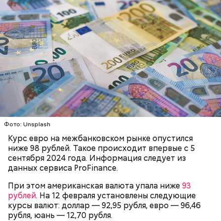
До этого заместитель председателя правления
«СДМ-Банка» Эдуард Лушин рассказал, что
февраль станет
непростым месяцем
для рубля. По
его мнению, основными факторами, которые
Помимо этого, глава РФ отметил, что
повлияют на курс, станут колебания цен на нефть и
РОССИЯ
ДЕНЬГИ
ЕВРО
взаимодействие атомной отрасли и экономики
действия крупных экспортеров. Лушин
поможет повысить обороноспособность и
подчеркнул, что необходимость адаптироваться к
энергетическую безопасность страны, а также
вновь складывающимся условиям финансового
обеспечит подготовку квалифицированных
рынка подстегнет спрос на валюту.
кадров, сообщила газета «
Известия
».
Фото: Unsplash
Курс евро на межбанковском рынке опустился
ниже 98 рублей. Такое происходит впервые с 5
сентября 2024 года. Информация следует из
данных сервиса ProFinance.
При этом американская валюта упала ниже
93
рублей
. На 12 февраля установлены следующие
курсы валют: доллар — 92,95 рубля, евро — 96,46
рубля, юань — 12,70 рубля.