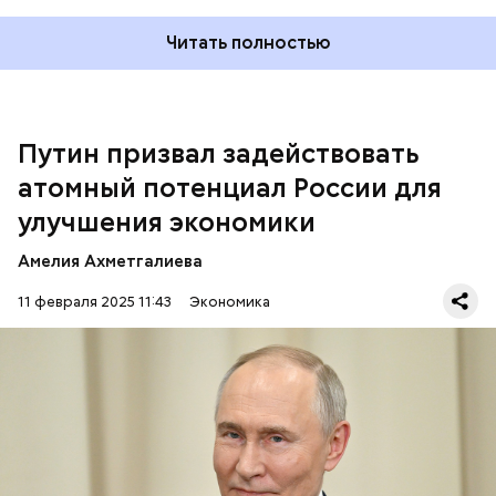
При этом приветствие зачитал помощник
Читать полностью
российского лидера по науке и образованию
Андрей Фурсенко.
Путин призвал задействовать
атомный потенциал России для
улучшения экономики
Амелия Ахметгалиева
11 февраля 2025 11:43
Экономика
— Важно, чтобы уникальный потенциал и поистине
неисчерпаемые инновационные возможности
атомной промышленности сегодня в полной мере
были задействованы в целях модернизации
национальной экономики, — передал президент
ЭКОНОМИКА
РОССИЯ
ВЛАДИМИР ПУТИН
страны.