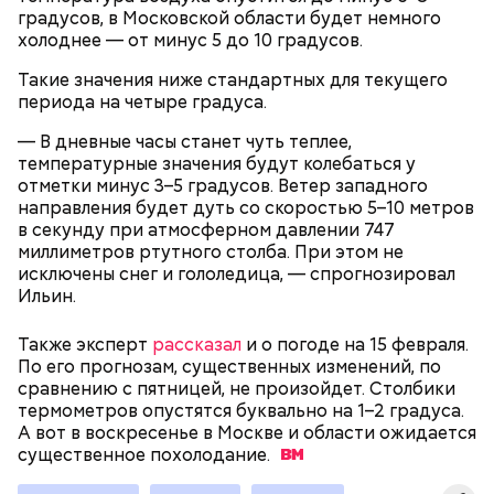
XIX века, предположительно, в 1830 годах. В здании
градусов, в Московской области будет немного
— Маршрут затрагивает востребованные улицы
есть полуподвальный этаж, который обустроен
холоднее — от минус 5 до 10 градусов.
Парк Горького
районов. Таким образом, жители разных районов
под жилое помещение.
смогут как отдыхать, так и ездить по делам по
Топ-10 милых зверят, которые
Более 40 тысяч пассажиров
Такие значения ниже стандартных для текущего
реализованным велополосам и велодорожкам.
появились на свет в Московском
теплоходов принял Северный
периода на четыре градуса.
зоопарке
речной вокзал в июне
— В дневные часы станет чуть теплее,
температурные значения будут колебаться у
отметки минус 3–5 градусов. Ветер западного
направления будет дуть со скоростью 5–10 метров
в секунду при атмосферном давлении 747
миллиметров ртутного столба. При этом не
исключены снег и гололедица, — спрогнозировал
Ильин.
Существуют несколько версий, какой именно дом
стал прототипом жилища Мастера. Но согласно
Также эксперт
рассказал
и о погоде на 15 февраля.
самой популярной — это подвал дома № 9, что в
По его прогнозам, существенных изменений, по
Мансуровском переулке. Здесь жили друзья
сравнению с пятницей, не произойдет. Столбики
Булгакова — братья Топлениновы. Писатель часто
Символом Московского зоопарка является дикий
термометров опустятся буквально на 1–2 градуса.
приходил к ним в гости и работал над «Мастером и
кот — манул Тимофей. С ним можно даже немного
А вот в воскресенье в Москве и области ожидается
В настоящее время велоинфраструктура «Зеленого
Маргаритой».
поиграть, конечно же, за защитным стеклом.
существенное
кольца» реализована в пяти округах города,
похолодание.
Однако оно не мешает котику весело резвиться с
подчеркнули в ЦОДД: