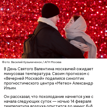
Большой Гнездниковский переулок
Парк Горького заслуженно называют главным
парком страны, ведь это одно из самых любимых
«Кинематографическая лужа»:
Метароман не для всех: чем
мест москвичей. Огромный комплекс занимает
булгаковед — о новой
удивит новая экранизация
экранизации «Мастера и
более 219 гектаров. По нему приятно совершить
«Мастера и Маргариты»
Маргариты»
неспешную прогулку в окружении цветущих клумб
или провести время более активно. Например,
покататься на велосипедах или самокатах по
набережной Москвы-реки.
Фото: Василий Кузьмиченок / АГН Москва
В День Святого Валентина москвичей ожидает
минусовая температура. Своим прогнозом с
«Вечерней Москвой» поделился синоптик
прогностического центра «Метео» Александр
Ильин.
Фото: Shutterstock
Он рассказал, что похолодание начнется уже с
начала следующих суток — ночью 14 февраля
Небольшой деревянный дом построили в начале
температура воздуха опустится до минус 6–8