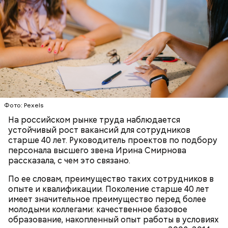
беременным, кормящим женщинам;
людям с ослабленной иммунной системой;
пожилым;
детям.
Фото: Pexels
На российском рынке труда наблюдается
устойчивый рост вакансий для сотрудников
Ингредиенты:
старше 40 лет. Руководитель проектов по подбору
персонала высшего звена Ирина Смирнова
рассказала, с чем это связано.
По ее словам, преимущество таких сотрудников в
опыте и квалификации. Поколение старше 40 лет
имеет значительное преимущество перед более
молодыми коллегами: качественное базовое
образование, накопленный опыт работы в условиях