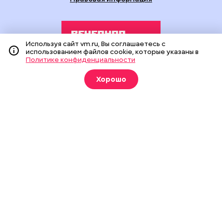
Используя сайт vm.ru, Вы соглашаетесь с
использованием файлов cookie, которые указаны в
Политике конфиденциальности
Издание создано при финансовой поддержке Департамента
Хорошо
средств массовой информации и рекламы города Москвы.
На сайте применяются рекомендательные технологии
(информационные технологии предоставления информации
на основе сбора, систематизации и анализа сведений,
относящихся к предпочтениям пользователей сети
«Интернет», находящихся на территории Российской
Федерации).
Сетевое издание "Вечерняя Москва" (18+) зарегистрировано
в Федеральной службе по надзору в сфере связи,
информационных технологий и массовых коммуникаций
(Роскомнадзор). Свидетельство о регистрации ЭЛ № ФС 77 -
90524 от 09.12.2025. Учредитель: АО "Редакция газеты
"Вечерняя Москва". Главный редактор
vm.ru
: Александр
Геннадьевич Глуходедов. Адрес редакции: 127015, г.Москва,
Бумажный пр-д, д. 14, стр. 2. Телефон:
+7(499)557-04-24
. Адрес
эл.почты:
edit@vm.ru
. Почта для связи с редакцией сайта:
news@vm.ru
.