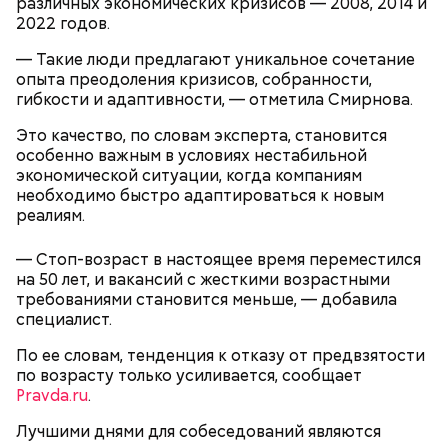
различных экономических кризисов — 2008, 2014 и
2022 годов.
Ранние плоды, по словам врача, лучше не есть:
— Такие люди предлагают уникальное сочетание
Терапевт Кондрахин назвал
Чистит сосуды и защищает от
опыта преодоления кризисов, собранности,
продукты и напитки, которые
рака: чем полезен кресс-салат
гибкости и адаптивности, — отметила Смирнова.
выводят токсины из организма
Это качество, по словам эксперта, становится
особенно важным в условиях нестабильной
экономической ситуации, когда компаниям
необходимо быстро адаптироваться к новым
реалиям.
Спагетти из кабачков
— Стоп-возраст в настоящее время переместился
на 50 лет, и вакансий с жесткими возрастными
требованиями становится меньше, — добавила
специалист.
— В дыне содержится много сахара, который
представлен фруктозой. С одной стороны — это
По ее словам, тенденция к отказу от предвзятости
хорошо, потому что дает энергию. Но важно
по возрасту только усиливается, сообщает
помнить, что сладкими дынями не нужно сильно
Pravda.ru
.
увлекаться, так же как и арбузами, людям с
сахарным диабетом и лишним весом, —
Лучшими днями для собеседований являются
подчеркнула доктор.