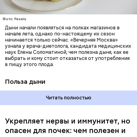
лютеин и зеаксантин — эти каротиноиды
отлично поддерживают наше зрение;
калий — оказывает мочегонное действие,
Фото: Pexels
поддерживает сердечно-сосудистую
систему и предотвращает скачки давления;
Дыни начали появляться на полках магазинов в
магний — помогает калию и не дает сосудам
начале лета, однако по-настоящему их сезон
спазмироваться.
начинается только сейчас. «Вечерняя Москва»
узнала у врача-диетолога, кандидата медицинских
наук Елены Соломатиной, чем полезна дыня, как ее
По мнению специалиста, здоровому человеку
выбрать и кому стоит отказаться от употребления
достаточно включать щавель в рацион несколько
в пищу этого плода.
раз в месяц. В небольших количествах в свежем
виде или припущенном на сковороде.
Польза дыни
Читать полностью
Укрепляет нервы и иммунитет, но
опасен для почек: чем полезен и
— Если человек уже болеет мочекаменной