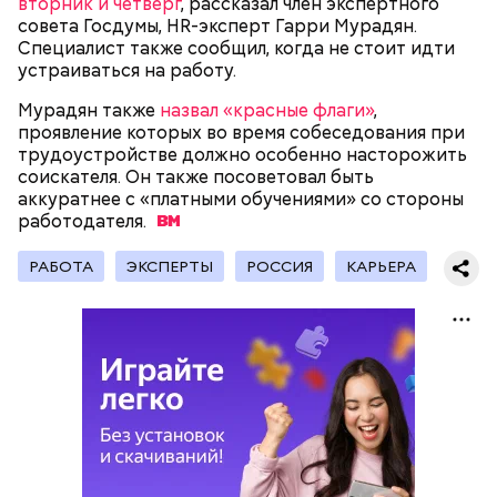
вторник и четверг
, рассказал член экспертного
совета Госдумы, HR-эксперт Гарри Мурадян.
Специалист также сообщил, когда не стоит идти
устраиваться на работу.
Мурадян также
назвал «красные флаги»
,
— Кабачки, порезанные кубиками, нужно легко
проявление которых во время собеседования при
обжарить на сковороде. К ним добавляются зелень
трудоустройстве должно особенно насторожить
петрушки, чеснок, соль и оливковое масло.
соискателя. Он также посоветовал быть
Получается очень вкусно, — поделился рецептом
аккуратнее с «платными обучениями» со стороны
Копылов.
работодателя.
РАБОТА
ЭКСПЕРТЫ
РОССИЯ
КАРЬЕРА
с сахарным диабетом;
лишним весом.
кабачок;