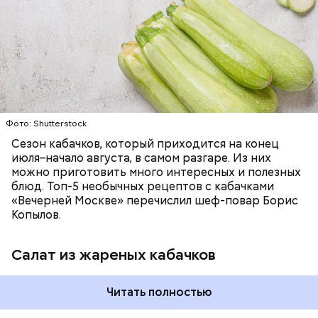
салаты, лаваш с творогом и сыром, пироги, омлет,
запеканка. Щавеля там везде используется
ЕДА
ОВОЩИ
РЕЦЕПТЫ
немного, поэтому никакого вреда от него не будет.
Чем разнообразнее рацион питания человека, тем
лучше. Потому что это исключает вероятность
возникновения дефицитов микроэлементов, —
заверил специалист.
Фото: Shutterstock
Фото: Shutterstock
Сезон кабачков, который приходится на конец
июля–начало августа, в самом разгаре. Из них
можно приготовить много интересных и полезных
блюд. Топ-5 необычных рецептов с кабачками
«Вечерней Москве» перечислил шеф-повар Борис
Вред дыни
Копылов.
Салат из жареных кабачков
А врач-эндокринолог Алексей Калинчев рассказал,
что существует множество блюд, где используют
растение.
Читать полностью
кремний — укрепляет кости, зубы, волосы и
ногти и оказывает омолаживающее действие;