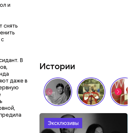
ол и
т снять
менить
лаваш с
 с
зде
удет. Чем
у что это
сидант. В
ементов, —
Истории
ов,
анда
яют даже в
нервную
е
ь
рвной,
упредила
Эксклюзивы