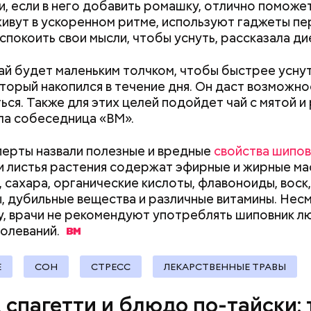
си, если в него добавить ромашку, отлично поможе
ое масло;
ивут в ускоренном ритме, используют гаджеты пе
erstock
успокоить свои мысли, чтобы уснуть, рассказала ди
ай будет маленьким толчком, чтобы быстрее уснут
оторый накопился в течение дня. Он даст возможно
Дебошир и «гроза»
Маникюр кокош
ься. Также для этих целей подойдет чай с мятой и
силовиков: кто такой Роберт
украшу: тренды
а собеседница «ВМ».
Гилман, которого просят
Москве летом 2
освободить США
перты назвали полезные и вредные
свойства шипов
докринолог Алексей Калинчев рассказал, что сущ
и листья растения содержат эфирные и жирные ма
 блюд, где используют растение.
ыни
, сахара, органические кислоты, флавоноиды, воск,
, дубильные вещества и различные витамины. Нес
у, врачи не рекомендуют употреблять шиповник л
олеваний.
Е
СОН
СТРЕСС
ЛЕКАРСТВЕННЫЕ ТРАВЫ
, спагетти и блюдо по-тайски: 