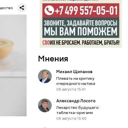
ся.
му
щество
ь,
и и
Мнения
Михаил Щипанов
Плевать на критику
очередного нытика
06 августа 15:41
Александр Лосото
Лекарство будущего:
таблетка-оригами
06 августа 15:40