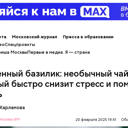
ета
Московский журнал
Пресса в образовании
ео
Спецпроекты
иша Москвы
Первые в медиа. Я — страна
ным диабетом;
нный базилик: необычный чай
весом.
ти из кабачков
ый быстро снизит стресс и по
ь
 Харламова
люзивы ВМ
20 февраля 2025 19:41
Об