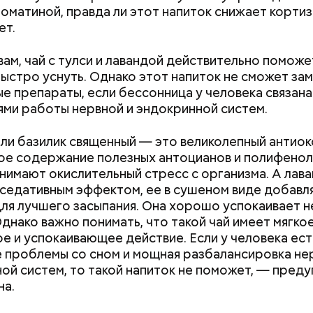
оматиной, правда ли этот напиток снижает кортиз
ет.
вам, чай с тулси и лавандой действительно поможе
быстро уснуть. Однако этот напиток не сможет за
е распространенные борщ, щи, котлеты, салаты, 
е препараты, если бессонница у человека связана
и сыром, пироги, омлет, запеканка. Щавеля там ве
ми работы нервной и эндокринной систем.
тся немного, поэтому никакого вреда от него не б
знее рацион питания человека, тем лучше. Потом
или базилик священный — это великолепный антиок
 вероятность возникновения дефицитов микроэл
ое содержание полезных антоцианов и полифенол
пециалист.
нимают окислительный стресс с организма. А лав
седативным эффектом, ее в сушеном виде добавл
ля лучшего засыпания. Она хорошо успокаивает 
Однако важно понимать, что такой чай имеет мягко
е и успокаивающее действие. Если у человека ест
 проблемы со сном и мощная разбалансировка не
ой систем, то такой напиток не поможет, — пред
;
на.
а;