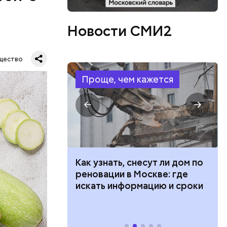
Новости СМИ2
щество
Проще, чем кажется
в день, и
 100 тысяч
Как узнать, снесут ли дом по
ряются
дарства при
реновации в Москве: где
ии: кто может
искать информацию и сроки
 какие нужны
вает
р,