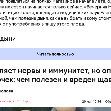
и появляться на полках магазинов в начале лета, о
ловек уже болеет мочекаменной болезнью, щавель
у их сезон начинается только сейчас. «Вечерняя 
ется. При артрите, гастрите, холецистите, синд
врача-диетолога, кандидата медицинских наук Еле
ного кишечника, язвах и панкреатите продукт то
ой, чем полезна дыня, как ее выбрать и кому стои
 из рациона, — предупредила врач. — Он может п
я от употребления в пищу этого плода.
 кислотности желудка и раздражать слизистые о
 дыни
Читать полностью
ляет нервы и иммунитет, но о
очек: чем полезен и вреден ща
Аюпова
клюзивы ВМ
Еда
29 мая 12:34
Об