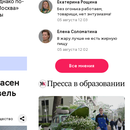
днако по-
 ему не
Екатерина Рощина
Москва»
роме
Без огонька работаем,
ны
товарищи, нет энтузиазма!
же лучше
05 августа 12:03
т
ривести к
болочки.
Елена Соломатина
В жару лучше не есть жирную
пищу
05 августа 12:02
Все мнения
пасен
вель
щество