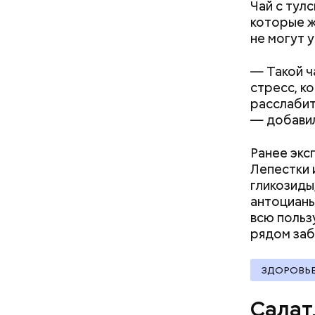
Чай с тул
оливков
которые ж
соль.
Фото: Shutt
не могут 
— Такой ч
стресс, к
расслабит
— добавил
Ранее экс
А врач-эн
Лепестки 
множество
Вред д
гликозиды
антоцианы
всю польз
рядом
заб
ЗДОРОВЬ
Салат