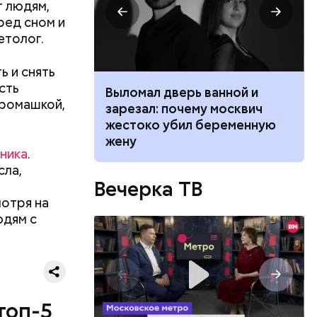
т людям,
ред сном и
етолог.
ь и снять
сть
ником
Выломал дверь ванной и
 ромашкой,
 маникюра в
зарезал: почему москвич
026
жестоко убил беременную
жену
ника
.
ествует
сла,
Вечерка ТВ
мотря на
юдям с
топ-5