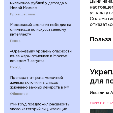
Дыни начал
— Если че
миллионов рублей у детсада в
настоящем
рекоменду
Новой Москве
узнала у 
раздражен
Происшествия
Соломатин
исключить
отказатьс
Московский школьник победил на
повышению
олимпиаде по искусственному
интеллекту
Польза
Город
«Оранжевый» уровень опасности
из-за жары отменили в Москве
вечером 7 августа
Город
Укреп
Препарат от рака молочной
для п
железы включили в список
жизненно важных лекарств в РФ
Иссалина 
Общество
Сюжеты:
Экс
Минтруд предложил расширить
число категорий лиц, имеющих