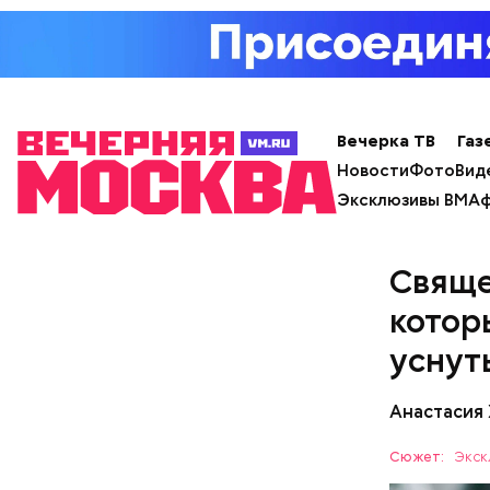
Вечерка ТВ
Газ
Новости
Фото
Вид
Эксклюзивы ВМ
Аф
с сахар
Свяще
лишним 
Спагет
котор
уснут
Анастасия
Сюжет:
Экск