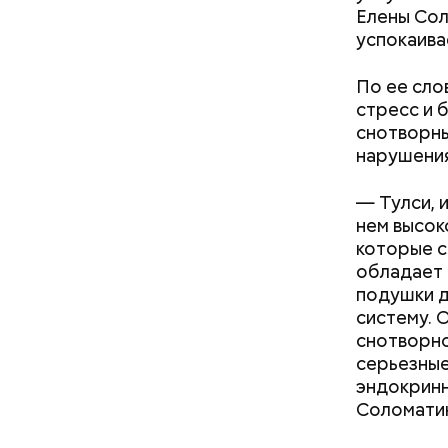
Елены Сол
успокаива
По ее сло
стресс и 
— Наиболе
снотворны
творогом 
нарушения
используе
разнообра
— Тулси, 
исключает
нем высок
заверил с
которые с
обладает 
подушки д
систему. 
снотворно
серьезные
эндокринн
кабачок
Соломати
петрушк
чеснок;