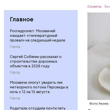
свежем ви
магний 
Дыня соде
Сюжеты:
Экс
организму
рассказал
Главное
ЗДОРОВЬ
минералам
ФРУКТЫ
Росгидромет: Москвичей
ожидает «температурный
провал» на следующей неделе
Город
Сергей Собянин рассказал о
строительстве дорожных
объектов в 2026 году
Город
Москвичи смогут увидеть пик
метеорного потока Персеиды в
ночь с 12 на 13 августа
Город
Фото: Pexels
Родители отсудили почти пять