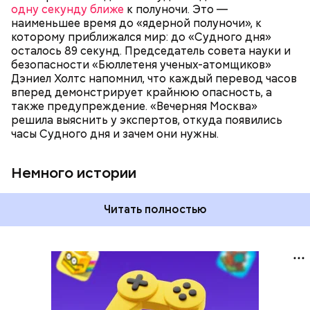
как ближе, так и дальше от полуночи. Но в 2018
одну секунду ближе
к полуночи. Это —
году часы Судного дня впервые за очень долгое
наименьшее время до «ядерной полуночи», к
время показали свое самое близкое к катастрофе
которому приближался мир: до «Судного дня»
время — без двух минут полночь. Вторая холодная
осталось 89 секунд. Председатель совета науки и
война между США и уже Россией стала обыденным
безопасности «Бюллетеня ученых-атомщиков»
предметом обсуждения для аналитиков со всего
Дэниел Холтс напомнил, что каждый перевод часов
мира. Но, помимо перспективы отправиться в
вперед демонстрирует крайнюю опасность, а
«атомный рай», с 2007 года на стрелку часов
также предупреждение. «Вечерняя Москва»
влияет еще одна глобальная угроза —
решила выяснить у экспертов, откуда появились
климатические изменения.
часы Судного дня и зачем они нужны.
Немного истории
Читать полностью