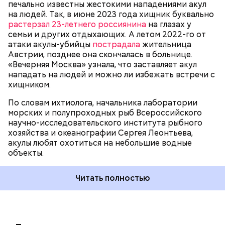
печально известны жестокими нападениями акул
на людей. Так, в июне 2023 года хищник буквально
растерзал 23-летнего россиянина
на глазах у
семьи и других отдыхающих. А летом 2022-го от
атаки акулы-убийцы
пострадала
жительница
Австрии, позднее она скончалась в больнице.
«Вечерняя Москва» узнала, что заставляет акул
Собеседник «Вечерней Москвы» отметил, что еще
нападать на людей и можно ли избежать встречи с
несколько лет назад о таких походах даже мечтать
хищником.
не приходилось, но сегодня это вполне
укладывается в рамки официальной экскурсии с
По словам ихтиолога, начальника лаборатории
гидом.
— Ко всем этим рейтингам и часам нужно
морских и полупроходных рыб Всероссийского
относиться скептически, ведь все эти оценки
научно-исследовательского института рыбного
экспертов, заключения, предположения
хозяйства и океанографии Сергея Леонтьева,
ангажированы. Такие заявления кому-то выгодны,
акулы любят охотиться на небольшие водные
— пояснил эксперт.
объекты.
Читать полностью