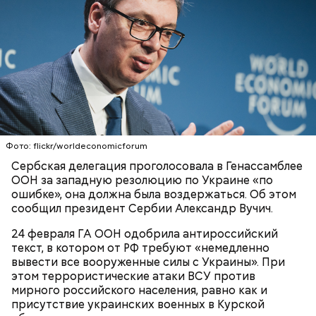
Он также уточнил, что у человека крайне мало
шансов выжить, если он окажется на пути у акулы.
Ни один метод и способ защиты или обороны в
стрессовой ситуации не помогает, ведь у морского
обитателя больше преимуществ в воде как по
выносливости, так и по силе.
Фото: flickr/worldeconomicforum
Сербская делегация проголосовала в Генассамблее
— Таких деревень много, их 95 в заповеднике. Это
ООН за западную резолюцию по Украине «по
вообще отдельный объект исследования, —
ошибке», она должна была воздержаться. Об этом
заметил он.
сообщил президент Сербии Александр Вучич.
Также специалист отметил, что часы Судного дня
24 февраля ГА ООН одобрила антироссийский
помогают больше людей привлечь к проблемам
текст, в котором от РФ требуют «немедленно
глобального потепления, климатических изменений
вывести все вооруженные силы с Украины». При
и природных последствий войн.
этом террористические атаки ВСУ против
мирного российского населения, равно как и
присутствие украинских военных в Курской
— Хищник чувствует кровь, разведенную в