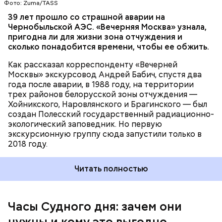
Фото: Zuma/TASS
Часы Судного дня — прибыльный
39 лет прошло со страшной аварии на
Чернобыльской АЭС. «Вечерняя Москва» узнала,
проект
пригодна ли для жизни зона отчуждения и
сколько понадобится времени, чтобы ее обжить.
Как рассказал корреспонденту «Вечерней
Москвы» экскурсовод Андрей Бабич, спустя два
года после аварии, в 1988 году, на территории
трех районов белорусской зоны отчуждения —
Хойникского, Наровлянского и Брагинского — был
Каждый год — в зависимости от того, какие
создан Полесский государственный радиационно-
события происходят в мире, — ученые,
экологический заповедник. Но первую
нобелевские лауреаты и специалисты по ядерной
экскурсионную группу сюда запустили только в
безопасности из экспертного совета «Бюллетеня
2018 году.
ученых-атомщиков» принимают решение о
переводе стрелки. Например, в 2017-м причиной
Читать полностью
перевода на полминуты вперед послужили как
ухудшающиеся отношения между ядерными
державами, отсутствие прогресса в сокращении
выбросов углекислого газа, так и усиление
Часы Судного дня: зачем они
— Поскольку мы стоим на пороге второго
национализма во всем мире и отрицание
ядерного века и периода беспрецедентного
нужны и кому это выгодно
изменения климата.