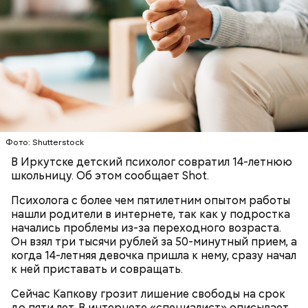
полицию, но подтвердил эту информацию на
допросе.
Вскоре в качестве главного подозреваемого в
Первой жертвой Миссюры была его девушка.
убийстве спортсмена арестовали его 18-летнего
Именно на ней молодой человек впервые испытал
знакомого Надырхана Кадирханова. На допросе он
химикаты, купленные в интернет-магазине. 13
признал вину и показал следователям, как именно
Фото: Shutterstock
января 2024 года он подсыпал дихлорэтан в
совершил преступление и где спрятал оружие, из
В Иркутске детский психолог совратил 14-летнюю
коктейль возлюбленной, отчего у нее случился
которого застрелил Мутаева.
школьницу. Об этом сообщает Shot.
инсульт. Девушка неделю
провела в коме
, а после
выписки из больницы узнала, что Миссюра
Психолога с более чем пятилетним опытом работы
оформил на нее несколько кредитов.
нашли родители в интернете, так как у подростка
начались проблемы из-за переходного возраста.
Он взял три тысячи рублей за 50-минутный прием, а
когда 14-летняя девочка пришла к нему, сразу начал
к ней приставать и совращать.
Сейчас Капкову грозит лишение свободы на срок
до пяти лет. В интернете «специалист» описывает