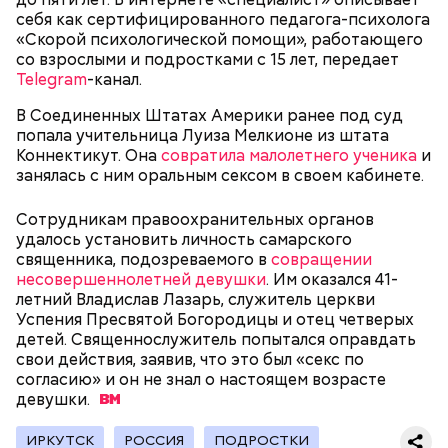
себя как сертифицированного педагога-психолога
«Скорой психологической помощи», работающего
со взрослыми и подростками с 15 лет, передает
Telegram
-канал.
Как идет расследование
В Соединенных Штатах Америки ранее под суд
Кто еще был жертвой Миссюры
попала учительница Луиза Мелкионе из штата
Коннектикут. Она
совратила малолетнего ученика
и
занялась с ним оральным сексом в своем кабинете.
Сотрудникам правоохранительных органов
удалось установить личность самарского
священника, подозреваемого в
совращении
несовершеннолетней девушки
. Им оказался 41-
летний Владислав Лазарь, служитель церкви
Успения Пресвятой Богородицы и отец четверых
детей. Священнослужитель попытался оправдать
свои действия, заявив, что это был «секс по
согласию» и он не знал о настоящем возрасте
девушки.
Молодого человека задержали. На первом же
допросе он признался, что планировал отравить
Примечательно, что летом 2023 года на Мутаева
ИРКУТСК
РОССИЯ
ПОДРОСТКИ