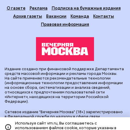
О газете
Реклама
Подписка на бумажные издания
Архив газеты
Вакансии
Команда
Контакты
Правовая информация
Издание создано при финансовой поддержке Департамента
средств массовой информации и рекламы города Москвы.
На сайте применяются рекомендательные технологии
(информационные технологии предоставления информации
на основе сбора, систематизации и анализа сведений,
относящихся к предпочтениям пользователей сети
«Интернет», находящихся на территории Российской
Федерации).
Сетевое издание "Вечерняя Москва" (18+) зарегистрировано
в Федеральной службе по надзору в сфере связи,
информационных технологий и массовых коммуникаций
Используя сайт vm.ru, Вы соглашаетесь с
(Роскомнадзор). Свидетельство о регистрации ЭЛ № ФС 77 -
использованием файлов cookie, которые указаны в