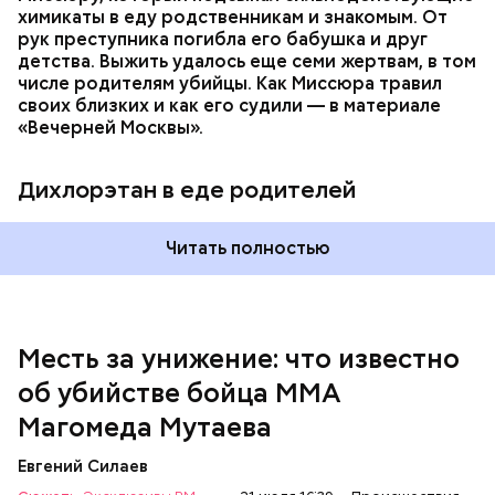
химикаты в еду родственникам и знакомым. От
рук преступника погибла его бабушка и друг
детства. Выжить удалось еще семи жертвам, в том
числе родителям убийцы. Как Миссюра травил
своих близких и как его судили — в материале
— Личность подозреваемого установлена,
«Вечерней Москвы».
полицией принимаются меры к задержанию, —
сообщили в пресс-службе
ГУ МВД России
по
Республике Дагестан.
Дихлорэтан в еде родителей
Читать полностью
Месть за унижение: что известно
об убийстве бойца ММА
Магомеда Мутаева
Евгений Силаев
По данному факту СК возбудил
уголовное дело
по