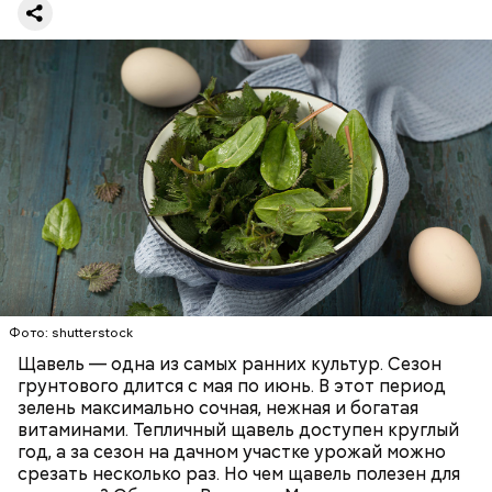
предупредила врач. — Он может привести к
повышению кислотности желудка и раздражать
слизистые оболочки.
Опасность же щавеля состоит в том, что он
содержит большое количество щавелевой кислоты,
которая может способствовать образованию
Фото: shutterstock
камней в почках, объяснила диетолог.
Щавель — одна из самых ранних культур. Сезон
ЗДОРОВЬЕ
ВРАЧИ
РАСТЕНИЯ
грунтового длится с мая по июнь. В этот период
ПРОДУКТЫ
зелень максимально сочная, нежная и богатая
витаминами. Тепличный щавель доступен круглый
год, а за сезон на дачном участке урожай можно
срезать несколько раз. Но чем щавель полезен для