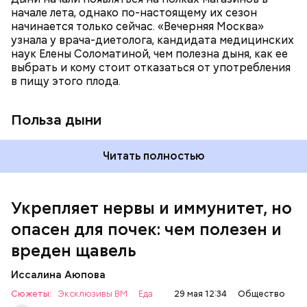
магний — помогает калию и не дает сосудам
начале лета, однако по-настоящему их сезон
спазмироваться.
начинается только сейчас. «Вечерняя Москва»
узнала у врача-диетолога, кандидата медицинских
наук Елены Соломатиной, чем полезна дыня, как ее
По мнению специалиста, здоровому человеку
выбрать и кому стоит отказаться от употребления
достаточно включать щавель в рацион несколько
в пищу этого плода.
раз в месяц. В небольших количествах в свежем
виде или припущенном на сковороде.
Польза дыни
Читать полностью
Укрепляет нервы и иммунитет, но
опасен для почек: чем полезен и
— Если человек уже болеет мочекаменной
вреден щавель
болезнью, щавель ему не рекомендуется. При
артрите, гастрите, холецистите, синдроме
Иссалина Аюпова
раздраженного кишечника, язвах и панкреатите
Сюжеты:
Эксклюзивы ВМ
Еда
29 мая 12:34
Общество
продукт тоже лучше исключить из рациона, —