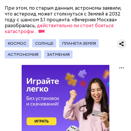
— Кабачки, порезанные кубиками, нужно легко
При этом, по старым данным, астрономы заявили,
обжарить на сковороде. К ним добавляются зелень
что астероид может столкнуться с Землей в 2032
петрушки, чеснок, соль и оливковое масло.
году с шансом 3,1 процента. «Вечерняя Москва»
Получается очень вкусно, — поделился рецептом
разобралась,
действительно ли стоит бояться
Копылов.
катастрофы
.
КОСМОС
СОЛНЦЕ
ПЛАНЕТА ЗЕМЛЯ
с сахарным диабетом;
АСТРОНОМИЯ
ЗАТМЕНИЯ
лишним весом.
кабачок;
петрушка;
чеснок;
оливковое масло;
соль.