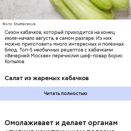
лучше. Потому что это исключает вероятность
возникновения дефицитов микроэлементов, —
заверил специалист.
Фото: Shutterstock
Фото: Shutterstock
Сезон кабачков, который приходится на конец
июля–начало августа, в самом разгаре. Из них
можно приготовить много интересных и полезных
блюд. Топ-5 необычных рецептов с кабачками
«Вечерней Москве» перечислил шеф-повар Борис
Вред дыни
Копылов.
Салат из жареных кабачков
А врач-эндокринолог Алексей Калинчев рассказал,
что существует множество блюд, где используют
растение.
Читать полностью
кремний — укрепляет кости, зубы, волосы и
ногти и оказывает омолаживающее действие;
витамин С — работает как антиоксидант,
иммуномодулятор, помогает выработке
соединительной ткани, улучшает тургор кожи;
Омолаживает и делает органам
клетчатка — достаточно нежная и забирает