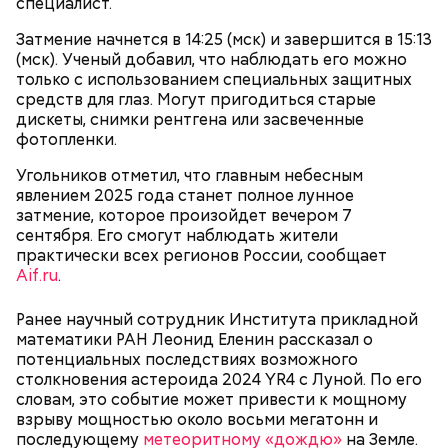
специалист.
рака: чем полезен кресс-салат
выводят токсины из организма
Затмение начнется в 14:25 (мск) и завершится в 15:13
(мск). Ученый добавил, что наблюдать его можно
только с использованием специальных защитных
средств для глаз. Могут пригодиться старые
дискеты, снимки рентгена или засвеченные
Спагетти из кабачков
фотопленки.
Угольников отметил, что главным небесным
явлением 2025 года станет полное лунное
затмение, которое произойдет вечером 7
— В дыне содержится много сахара, который
сентября. Его смогут наблюдать жители
представлен фруктозой. С одной стороны — это
практически всех регионов России, сообщает
хорошо, потому что дает энергию. Но важно
Aif.ru
.
помнить, что сладкими дынями не нужно сильно
увлекаться, так же как и арбузами, людям с
Ранее научный сотрудник Института прикладной
сахарным диабетом и лишним весом, —
математики РАН Леонид Еленин рассказал о
подчеркнула доктор.
потенциальных последствиях возможного
столкновения астероида 2024 YR4 с Луной. По его
словам, это событие может привести к мощному
взрыву мощностью около восьми мегатонн и
последующему
метеоритному «дождю»
на Земле.