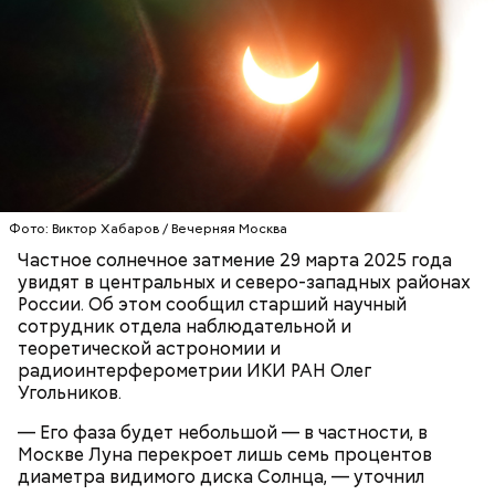
пожилым;
детям.
Ингредиенты:
Фото: Виктор Хабаров / Вечерняя Москва
Частное солнечное затмение 29 марта 2025 года
увидят в центральных и северо-западных районах
России. Об этом сообщил старший научный
сотрудник отдела наблюдательной и
теоретической астрономии и
радиоинтерферометрии ИКИ РАН Олег
Угольников.
Ранние плоды, по словам врача, лучше не есть:
— Его фаза будет небольшой — в частности, в
Москве Луна перекроет лишь семь процентов
Терапевт Кондрахин назвал
диаметра видимого диска Солнца, — уточнил
Чистит сосуды и защищает от
продукты и напитки, которые