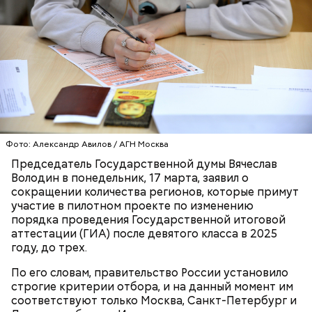
Ингредиенты:
Фото: Александр Авилов / АГН Москва
Председатель Государственной думы Вячеслав
Володин в понедельник, 17 марта, заявил о
сокращении количества регионов, которые примут
участие в пилотном проекте по изменению
порядка проведения Государственной итоговой
Ранние плоды, по словам врача, лучше не есть:
аттестации (ГИА) после девятого класса в 2025
году, до трех.
Терапевт Кондрахин назвал
Чистит сосуды и защищает от
продукты и напитки, которые
По его словам, правительство России установило
рака: чем полезен кресс-салат
выводят токсины из организма
строгие критерии отбора, и на данный момент им
соответствуют только Москва, Санкт-Петербург и