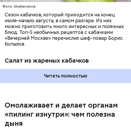
Фото: Shutterstock
Сезон кабачков, который приходится на конец
июля–начало августа, в самом разгаре. Из них
можно приготовить много интересных и полезных
блюд. Топ-5 необычных рецептов с кабачками
«Вечерней Москве» перечислил шеф-повар Борис
Вред дыни
Копылов.
Салат из жареных кабачков
А врач-эндокринолог Алексей Калинчев рассказал,
что существует множество блюд, где используют
растение.
Читать полностью
кремний — укрепляет кости, зубы, волосы и
ногти и оказывает омолаживающее действие;
витамин С — работает как антиоксидант,
иммуномодулятор, помогает выработке
соединительной ткани, улучшает тургор кожи;
Омолаживает и делает органам
клетчатка — достаточно нежная и забирает
«пилинг изнутри»: чем полезна
излишки холестерина, сахара и соли тяжелых
металлов;
дыня
фолиевая кислота (в большом количестве) —