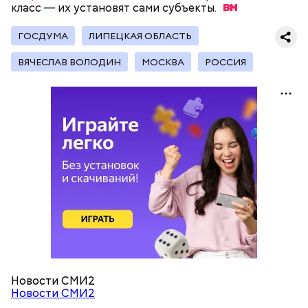
класс — их установят сами
субъекты.
Получается очень вкусно, — поделился рецептом
Копылов.
ГОСДУМА
ЛИПЕЦКАЯ ОБЛАСТЬ
ВЯЧЕСЛАВ ВОЛОДИН
МОСКВА
РОССИЯ
с сахарным диабетом;
лишним весом.
кабачок;
петрушка;
чеснок;
оливковое масло;
соль.
Новости СМИ2
Новости СМИ2