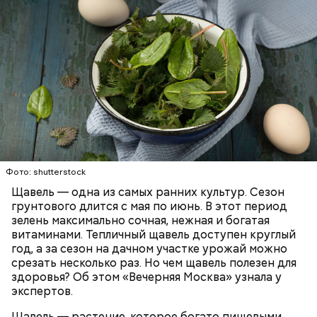
Опасность же щавеля состоит в том, что он
содержит большое количество щавелевой кислоты,
которая может способствовать образованию
Фото: shutterstock
камней в почках, объяснила диетолог.
Щавель — одна из самых ранних культур. Сезон
ЗДОРОВЬЕ
ВРАЧИ
РАСТЕНИЯ
грунтового длится с мая по июнь. В этот период
ПРОДУКТЫ
зелень максимально сочная, нежная и богатая
витаминами. Тепличный щавель доступен круглый
год, а за сезон на дачном участке урожай можно
срезать несколько раз. Но чем щавель полезен для
здоровья? Об этом «Вечерняя Москва» узнала у
экспертов.
Щавель — растение, которое богато пищевыми