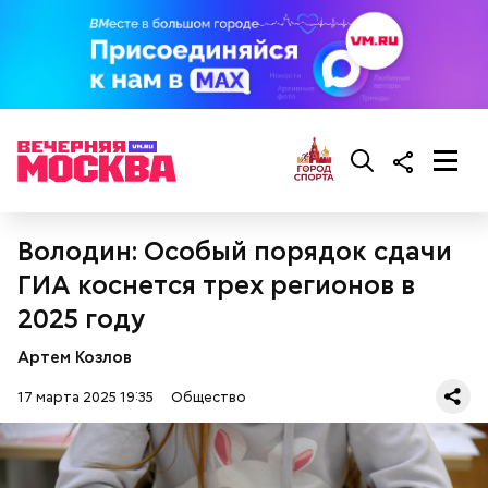
— Там может содержаться огромное количество
нитратов, которое вызовет головокружение,
гипоксию и ухудшение физического состояния, —
предостерегла Соломатина.
кабачок;
брынза;
растительное масло;
помидоры черри либо грунтовые.
Володин: Особый порядок сдачи
ГИА коснется трех регионов в
2025 году
Артем Козлов
17 марта 2025 19:35
Общество
беременным, кормящим женщинам;
людям с ослабленной иммунной системой;
пожилым;
детям.