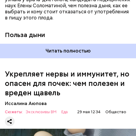
наук Елены Соломатиной, чем полезна дыня, как ее
По мнению специалиста, здоровому человеку
выбрать и кому стоит отказаться от употребления
достаточно включать щавель в рацион несколько
в пищу этого плода.
раз в месяц. В небольших количествах в свежем
виде или припущенном на сковороде.
Польза дыни
Читать полностью
Укрепляет нервы и иммунитет, но
опасен для почек: чем полезен и
— Если человек уже болеет мочекаменной
вреден щавель
болезнью, щавель ему не рекомендуется. При
артрите, гастрите, холецистите, синдроме
Иссалина Аюпова
раздраженного кишечника, язвах и панкреатите
Сюжеты:
Эксклюзивы ВМ
Еда
29 мая 12:34
Общество
продукт тоже лучше исключить из рациона, —
предупредила врач. — Он может привести к
повышению кислотности желудка и раздражать
слизистые оболочки.