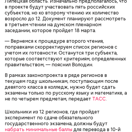
Липецкая область. Изначально предполагалось, что
в проекте будут участвовать пять российских
субъектов, но ко второму чтению их количество
возросло до 12. Документ планируют рассмотреть
Спагетти из кабачков
в третьем чтении на думском пленарном
заседании, которое пройдет 18 марта.
— Вернемся к процедуре второго чтения,
поправками скорректируем список регионов с
— В дыне содержится много сахара, который
учетом их готовности. Останутся три субъекта,
представлен фруктозой. С одной стороны — это
которые соответствуют критериям, определенных
хорошо, потому что дает энергию. Но важно
правительством, — пояснил Володин.
помнить, что сладкими дынями не нужно сильно
увлекаться, так же как и арбузами, людям с
В рамках законопроекта в ряде регионов в
сахарным диабетом и лишним весом, —
текущем году школьникам, поступающим после
подчеркнула доктор.
девятого класса в колледж, нужно будет сдать
экзамены только по русскому языку и математике, а
не по четырем предметам, передает
ТАСС
.
Школьники из 12 регионов, где пройдет
эксперимент по сдаче обязательного
— Кабачки, порезанные кубиками, нужно легко
государственного экзамена, должны будут
обжарить на сковороде. К ним добавляются зелень
набрать минимальные баллы
для перевода в 10-й
петрушки, чеснок, соль и оливковое масло.