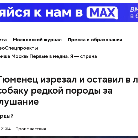
е был жертвой Миссюры
льно, что летом 2023 года на Мутаева уже напад
ноборств. Тогда неизвестный несколько раз выст
ета
Московский журнал
Пресса в образовании
а из травматического пистолета, а боец
открыл о
ео
Спецпроекты
иша Москвы
Первые в медиа. Я — страна
Тюменец изрезал и оставил в 
собаку редкой породы за
лушание
ёрдый
 21:04
Происшествия