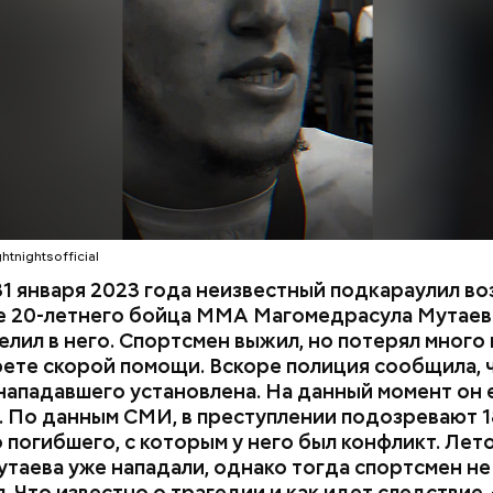
СЛЕДСТВЕННЫЙ КОМИТЕТ
ММА
и раз и скрылся. Очевидцы трагедии вызвали поли
мощь, однако врачи оказались бессильны — пост
КА ДАГЕСТАН
СМЕРТЬ
ти в больницу.
htnightsofficial
1 января 2023 года неизвестный подкараулил во
е 20-летнего бойца ММА Магомедрасула Мутаева
елил в него. Спортсмен выжил, но потерял много 
рете скорой помощи. Вскоре полиция сообщила, 
нападавшего установлена. На данный момент он 
 По данным СМИ, в преступлении подозревают 1
 погибшего, с которым у него был конфликт. Лет
утаева уже нападали, однако тогда спортсмен не
. Что известно о трагедии и как идет следствие,