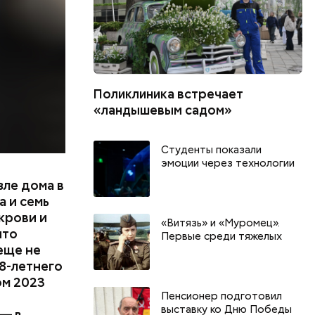
цию и
радавший
Поликлиника встречает
«ландышевым садом»
Студенты показали
эмоции через технологии
зле дома в
 и семь
крови и
«Витязь» и «Муромец».
что
Первые среди тяжелых
еще не
8-летнего
ом 2023
Пенсионер подготовил
выставку ко Дню Победы
 — в