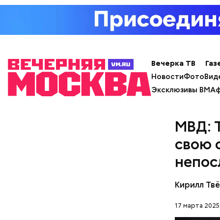
Кто ещ
Примечате
Школы еди
Вечерка ТВ
Газ
спортсмен
Новости
Фото
Вид
ответ.
Эксклюзивы ВМ
Аф
МВД: 
свою 
непос
Кирилл Тв
17 марта 2025