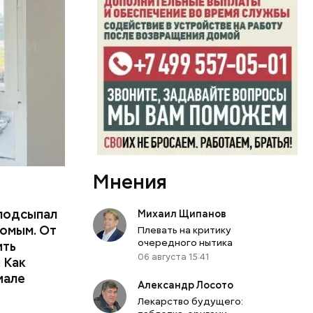
еде,
Мнения
подсыпал
Михаил Щипанов
омым. От
Плевать на критику
очередного нытика
ить
06 августа 15:41
тьям:
 Как
иале
Александр Лосото
ного
Лекарство будущего: