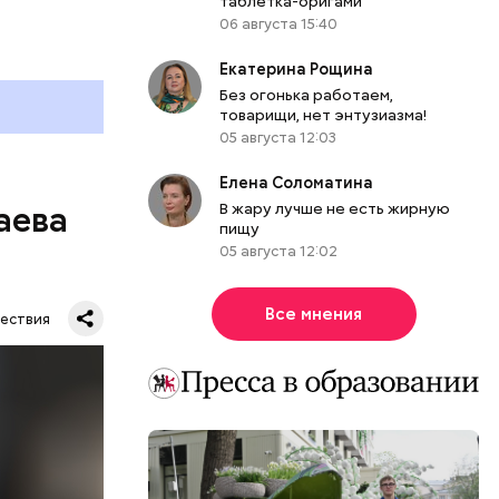
таблетка-оригами
06 августа 15:40
Екатерина Рощина
Без огонька работаем,
товарищи, нет энтузиазма!
05 августа 12:03
Елена Соломатина
В жару лучше не есть жирную
аева
пищу
05 августа 12:02
Все мнения
ествия
. Во дворе
ал
ена не