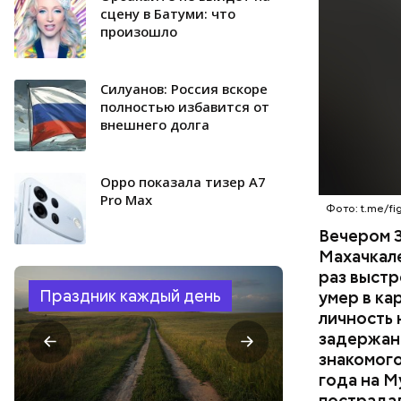
СПОРТ
менее сем
сцену в Батуми: что
произошло
скорую по
РЕСПУБЛИ
умер по пу
Силуанов: Россия вскоре
полностью избавится от
внешнего долга
Oppo показала тизер A7
Pro Max
Фото: t.me/fig
Вечером 3
Махачкал
раз выстр
Праздник каждый день
умер в ка
личность 
задержан.
знакомого
года на М
пострадал