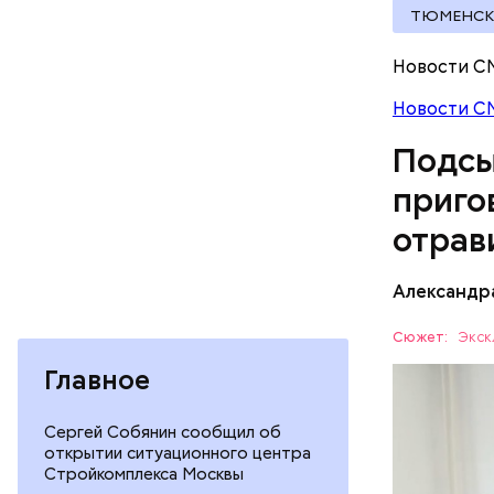
ТЮМЕНСК
Новости С
Новости С
Подсы
приго
отрав
Видео: пре
Александр
— Личност
Сюжет:
Экск
меры к за
Главное
Все начал
Республик
больницу 
поставить
Сергей Собянин сообщил об
ОТРАВЛЕ
открытии ситуационного центра
направили
Стройкомплекса Москвы
сильнодей
СЛЕДСТВ