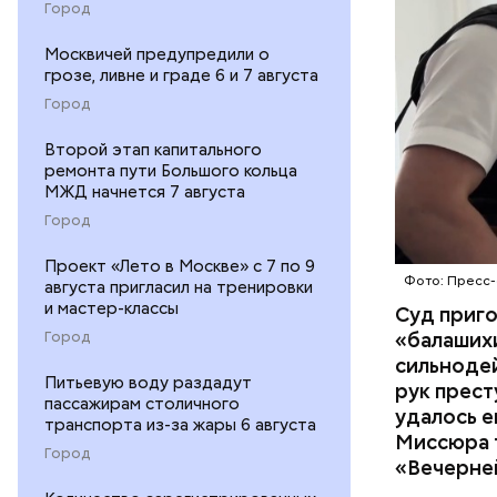
Город
организм 
изъятой и
Москвичей предупредили о
грозе, ливне и граде 6 и 7 августа
Город
Второй этап капитального
ремонта пути Большого кольца
МЖД начнется 7 августа
Город
Проект «Лето в Москве» с 7 по 9
Фото: Пресс-
августа пригласил на тренировки
и мастер-классы
Суд приг
«балаших
Город
сильнодей
Питьевую воду раздадут
рук прест
пассажирам столичного
По данном
удалось е
транспорта из-за жары 6 августа
«Убийство
Миссюра т
Город
уголовно
«Вечерне
комитета 