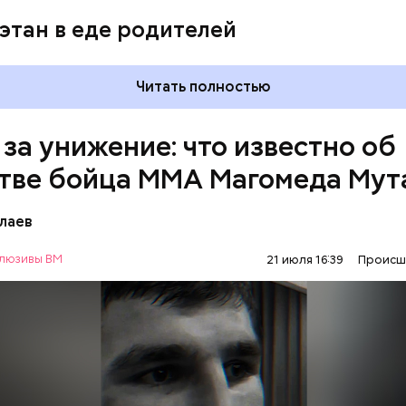
этан в еде родителей
Читать полностью
 за унижение: что известно об
тве бойца ММА Магомеда Мут
лаев
люзивы ВМ
21 июля 16:39
Происш
1 января Мутаев возвращался домой с тренировки
ма на улице Гапцахской в Махачкале на бойца нап
ый. Он выскочил из подъезда, выстрелил в спортсм