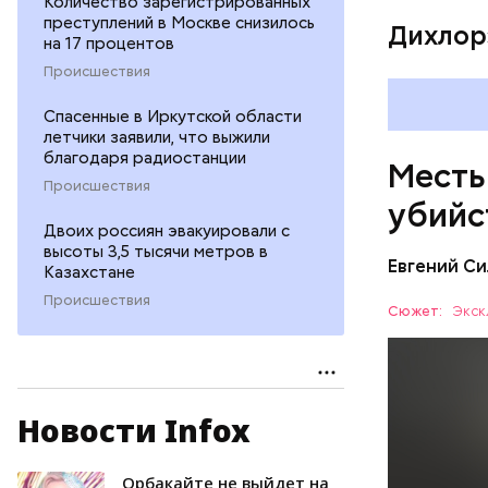
Количество зарегистрированных
преступлений в Москве снизилось
Дихлор
на 17 процентов
Происшествия
Спасенные в Иркутской области
летчики заявили, что выжили
благодаря радиостанции
Месть
Происшествия
убийс
Двоих россиян эвакуировали с
высоты 3,5 тысячи метров в
Евгений Си
Казахстане
Происшествия
Сюжет:
Экск
Новости Infox
Вечером 3
жилого до
неизвестн
Орбакайте не выйдет на