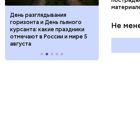
материал
День разглядывания
День качания
горизонта и День пьяного
День шампан
Не мен
курсанта: какие праздники
праздники о
отмечают в России и мире 5
и мире 4 авг
августа