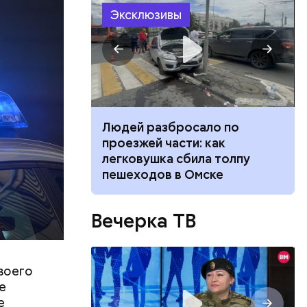
Эксклюзивы
ризнался,
елей,
колько
его
ч: поможет ли
Людей разбросало по
низил.
ок сбросить
проезжей части: как
л
легковушка сбила толпу
пешеходов в Омске
Вечерка ТВ
воего
е
е