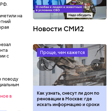
 РФ.
метили на
етний
орая
Новости СМИ2
или
ий сын
артиру
резал
вленную
ента
аться
Проще, чем кажется
ии с
 объявлен
 этого,
и
о поводу
циальным
 100 тысяч
Как узнать, снесут ли дом по
ное в
дарства при
реновации в Москве: где
ии: кто может
искать информацию и сроки
 какие нужны