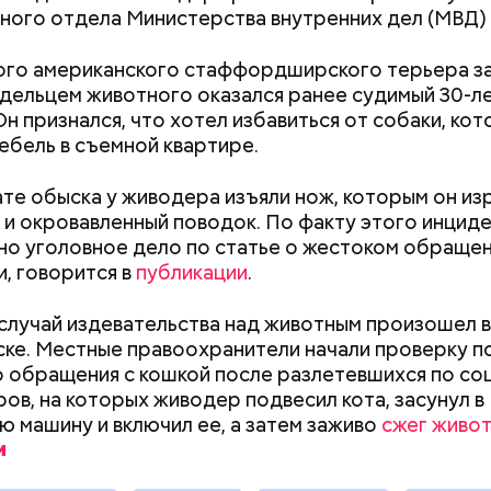
ного отдела Министерства внутренних дел (МВД)
го американского стаффордширского терьера за
адельцем животного оказался ранее судимый 30-л
Он признался, что хотел избавиться от собаки, кот
расследование. В квартире потерпевших установ
ебель в съемной квартире.
амеру видеонаблюдения. На записи попал 25-летн
их Артем Миссюра, который тайно приходил в кв
ате обыска у живодера изъяли нож, которым он из
отчима и подсыпал им в еду химикаты. Также отра
 и окровавленный поводок. По факту этого инцид
рядка отправились в село Чанко, где может скрыв
его младшая сестра.
о уголовное дело по статье о жестоком обращен
 злоумышленник. Параллельно с этим в Махачкале
, говорится в
публикации
.
ехват». Въезд и выезд в город перекрыты. Помимо
ие патрулируют улицы, железнодорожный вокзал 
случай издевательства над животным произошел в
ке. Местные правоохранители начали проверку п
 обращения с кошкой после разлетевшихся по со
ров, на которых живодер подвесил кота, засунул в
Как поменять батареи дома и
Как получить до
ю машину и включил ее, а затем заживо
сжег живот
ay
не получить штраф
рублей от госу
трудной ситуац
deo
претендовать и