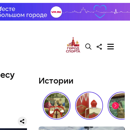
али возле
релил в
гонь
в
лесу
Истории