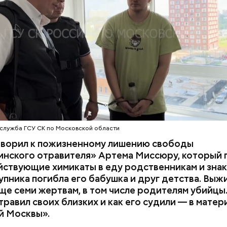
супругов случайно. То же самое вещество нашли в 
з квартиры пострадавших.
служба ГСУ СК по Московской области
оворил к пожизненному лишению свободы
инского отравителя» Артема Миссюру, который 
ствующие химикаты в еду родственникам и знак
упника погибла его бабушка и друг детства. Выж
у факту СК возбудил
уголовное дело
по двум ста
ще семи жертвам, в том числе родителям убийцы.
» и «Незаконный оборот оружия». Расследование
равил своих близких и как его судили — в матер
го дела
взял на контроль
председатель Следствен
й Москвы».
России Александр Бастрыкин.