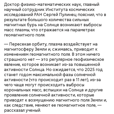
получиться три кулича среднего размера. Выпекать
баклажан и кабачок разрезать пополам, а помидор
Доктор физико-математических наук, главный
Диетолог Соломатина объяснила,
их нужно при температуре 180 градусов около 40
— на крупные дольки, — рассказал собеседник
научный сотрудник Института космических
как без вреда для здоровья выйти
минут.
«ВМ».
из Великого поста
исследований РАН Сергей Пулинец пояснил, что в
результате большого количества сильных
магнитных бурь на Солнце возникают выбросы
масс плазмы, что отражается на параметрах
геомагнитного поля.
— Пересекая орбиту, плазма воздействует на
магнитосферу Земли и, сжимаясь, приводит к
изменениям геомагнитного поля. В этом ничего
страшного нет — это регулярное геофизическое
явление, которое возникает из-за повышенной
Готовим:
Нужно в течение 10 минут обжарить
активности Солнца. Но ожидается, что 2025 год
перцы на мангале с раскаленными углями. Красный
станет годом максимальной фазы солнечной
лук нарезать кольцами и подпечь с двух сторон.
Сливочное масло необходимо немного
активности (что происходит раз в 11 лет), из-за
Кабачок и баклажан нарезать крупными кольцами,
растопить и взбить с сахаром, туда же
чего чаще могут происходить выбросы
приправить солью и выложить на мангал к перцам.
добавить ванильный сахар и соль. Все эти
корональных масс, вспышки на Солнце и другие
ингредиенты нужно взбивать миксером
проявления солнечной активности, которые
Тесто сразу можно выпекать, ему не нужна
примерно три минуты, пока масло не
приводят к возмущению магнитного поля Земли и,
расстойка, предупредил шеф-повар:
побелеет.
как следствие, меняют ее геомагнитное поле, —
Далее по одному следует добавлять в готовую
рассказал ученый.
массу яйца, после чего нужно получившееся