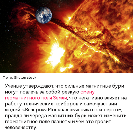
Глазурь
Для заправки нужно мелко нарезать чеснок и
смешать его с уксусом, оливковым маслом, сахаром
и нарезанной веточкой тархуна.
Фото: Shutterstock
Ученые утверждают, что сильные магнитные бури
могут повлечь за собой резкую
смену
геомагнитного поля Земли
, что негативно влияет на
работу технических приборов и самочувствии
людей. «Вечерняя Москва» выясняла с экспертом,
— Затем достать подпекшийся до темного цвета
правда ли череда магнитных бурь может изменить
перец с углей и переложить его в пакет, чтобы
геомагнитное поле планеты и чем это грозит
кожица стала мягкой. После необходимо снять эту
человечеству.
— Из указанных мною объемов у вас должно
кожицу с овоща и нарезать. Далее готовые лук,