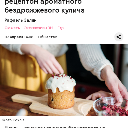
рецептом ароматного
бездрожжевого кулича
Рафаэль Залян
Сюжеты:
Эксклюзивы ВМ
Еда
02 апреля 14:08
Общество
Первый необычный рецепт кулича несколько
отличается от классической рецептуры, так как
содержит нестандартную начинку:
ПРАЗДНИКИ
РЕЦЕПТЫ
ПАСХА
Фото: Pexels