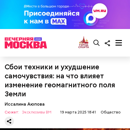
Для глазури нужны:
— Для сервировки салата необходимо выложить
все ингредиенты в чашу, поджарить слайсы сыра
на сковороде и выложить их на салат, — дополнил
Белькович.
Сбои техники и ухудшение
самочувствия: на что влияет
изменение геомагнитного поля
Земли
Иссалина Аюпова
Сюжет:
Эксклюзивы ВМ
19 марта 2025 18:41
Общество