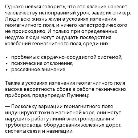
тесто вновь взбить.
Однако нельзя говорить, что это явление нанесет
Если технология соблюдается правильно, то
человечеству непоправимый урон, заверил спикер.
должен получиться воздушный кремовый
Люди всю жизнь жили в условиях изменения
сгусток цвета слоновой кости.
геомагнитного поля, и ничего катастрофического
Затем в тесто нужно включить цедру
не происходило. И только при определенных
апельсина и, помешивая массу, вливать в нее
недугах люди могут ощущать последствия
цитрусовый сок.
Оливковое масло — 50 мл.
колебаний геомагнитного поля, среди них:
В отдельной посуде нужно смешать муку с
Яблочный уксус — 2 ст. ложки.
разрыхлителем, а потом эти компоненты
Тархун — 1 веточка.
проблемы с сердечно-сосудистой системой;
следует объединить с ранее полученной
Чеснок — 2 зубчика.
психические отклонения;
масляной основой.
Сахар — 1 ст. ложка.
рассеянное внимание.
После объединения и тщательного «микса»
этих ингредиентов, необходимо добавлять
Способ приготовления
Также в условиях изменения геомагнитного поля
изюм, цукаты, которые вы пожелаете, и снова
высока вероятность сбоев в работе технических
взбить. Но не миксером, а ложкой или
приборов, предупредил Пулинец:
кухонной лопаткой, чтобы не измельчить
сухофрукты.
— Поскольку вариации геомагнитного поля
индуцируют токи в магнитной коре, они могут
нарушить работу линий электропередачи и
трубопровода, оборудования железных дорог,
системы связи и навигации.