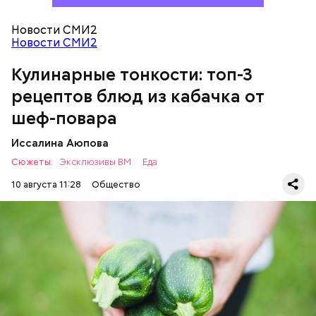
Помидор — 2 шт.
Сыр адыгейский —200 гр.
Новости СМИ2
Соль по вкусу.
Новости СМИ2
Кулинарные тонкости: топ-3
рецептов блюд из кабачка от
шеф-повара
Иссалина Аюпова
Сюжеты:
Эксклюзивы ВМ
Еда
10 августа 11:28
Общество
Что понадобится:
ЕДА
РЕЦЕПТЫ
Ингредиенты