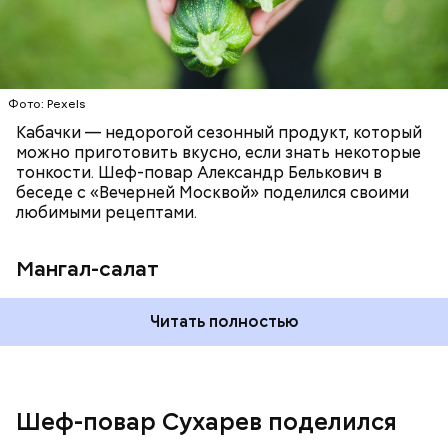
Фото: Pexels
Кабачки — недорогой сезонный продукт, который
можно приготовить вкусно, если знать некоторые
тонкости. Шеф-повар Александр Белькович в
беседе с «Вечерней Москвой» поделился своими
любимыми рецептами.
Мангал-салат
Читать полностью
— Этот вариант кулича не содержит дрожжей,
поэтому люди, которые любят сидеть на диете,
оценят его.
Шеф-повар Сухарев поделился