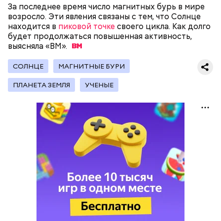
За последнее время число магнитных бурь в мире
возросло. Эти явления связаны с тем, что Солнце
200 граммов сливочного масла;
находится в
пиковой точке
своего цикла. Как долго
1 стакан сахара;
будет продолжаться повышенная активность,
10 граммов ванильного сахара;
выясняла
«ВМ».
1/4 чайной ложки соли;
Для заправки:
4 куриных яйца;
СОЛНЦЕ
100 граммов сока апельсина и столовая ложка
МАГНИТНЫЕ БУРИ
цедры;
ПЛАНЕТА ЗЕМЛЯ
УЧЕНЫЕ
350 граммов муки;
2 чайных ложки разрыхлителя;
150 граммов изюма.
Кабачок — 1 шт.
Желтый болгарский перец — 1 шт.
Красный болгарский перец — 1 шт.
Зеленый перец — 1 шт.
Красный лук — 1 шт.
Баклажан — 1 шт.
Для кулича понадобится: