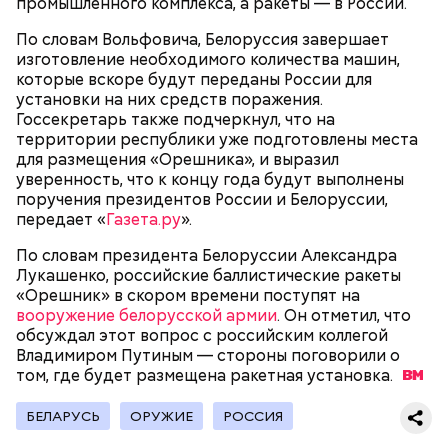
промышленного комплекса, а ракеты — в России.
году она стала послушницей в монастыре и спустя
20 лет приняла монашество в одном из парижских
По словам Вольфовича, Белоруссия завершает
монастырей.
изготовление необходимого количества машин,
которые вскоре будут переданы России для
установки на них средств поражения.
Госсекретарь также подчеркнул, что на
территории республики уже подготовлены места
для размещения «Орешника», и выразил
уверенность, что к концу года будут выполнены
поручения президентов России и Белоруссии,
передает «
Газета.ру
».
По словам президента Белоруссии Александра
Фото: public domain
Лукашенко, российские баллистические ракеты
«Орешник» в скором времени поступят на
вооружение белорусской армии
. Он отметил, что
обсуждал этот вопрос с российским коллегой
Владимиром Путиным — стороны поговорили о
том, где будет размещена ракетная
установка.
Люсиль Рандон (118 лет)
БЕЛАРУСЬ
ОРУЖИЕ
РОССИЯ