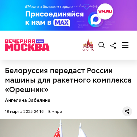
проблемы с сердцем.
Фото: wikimedia.org
Белоруссия передаст России
машины для ракетного комплекса
«Орешник»
Ангелина Забелина
Сара Носс (119 лет)
19 марта 2025 04:16
В мире