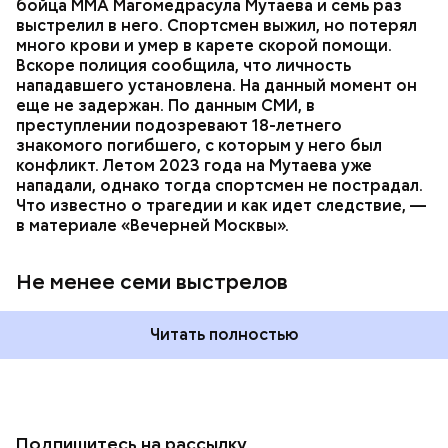
бойца ММА Магомедрасула Мутаева и семь раз
пострадавший умер по пути в больницу.
выстрелил в него. Спортсмен выжил, но потерял
много крови и умер в карете скорой помощи.
Вскоре полиция сообщила, что личность
нападавшего установлена. На данный момент он
еще не задержан. По данным СМИ, в
преступлении подозревают 18-летнего
знакомого погибшего, с которым у него был
конфликт. Летом 2023 года на Мутаева уже
нападали, однако тогда спортсмен не пострадал.
Что известно о трагедии и как идет следствие, —
в материале «Вечерней Москвы».
Не менее семи выстрелов
Читать полностью
Подпишитесь на рассылку