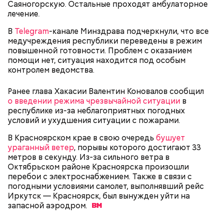
Саяногорскую. Остальные проходят амбулаторное
лечение.
В
Telegram
-канале Минздрава подчеркнули, что все
медучреждения республики переведены в режим
повышенной готовности. Проблем с оказанием
помощи нет, ситуация находится под особым
контролем ведомства.
Как идет расследование
Кто еще был жертвой Миссюры
Ранее глава Хакасии Валентин Коновалов сообщил
о введении режима чрезвычайной ситуации
в
республике из-за неблагоприятных погодных
условий и ухудшения ситуации с пожарами.
В Красноярском крае в свою очередь
бушует
ураганный ветер
, порывы которого достигают 33
метров в секунду. Из-за сильного ветра в
Октябрьском районе Красноярска произошли
перебои с электроснабжением. Также в связи с
погодными условиями самолет, выполнявший рейс
Иркутск — Красноярск, был вынужден уйти на
запасной
аэродром.