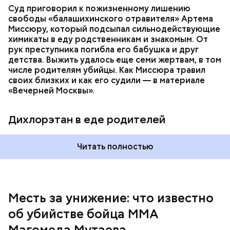
Суд приговорил к пожизненному лишению
свободы «балашихинского отравителя» Артема
Миссюру, который подсыпал сильнодействующие
химикаты в еду родственникам и знакомым. От
рук преступника погибла его бабушка и друг
детства. Выжить удалось еще семи жертвам, в том
числе родителям убийцы. Как Миссюра травил
своих близких и как его судили — в материале
— Личность подозреваемого установлена,
«Вечерней Москвы».
полицией принимаются меры к задержанию, —
сообщили в пресс-службе
ГУ МВД России
по
Республике Дагестан.
Дихлорэтан в еде родителей
Читать полностью
Месть за унижение: что известно
об убийстве бойца ММА
Магомеда Мутаева