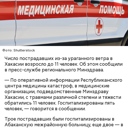
подозреваемый угостил приятеля морсом с
назначил Кадирханову встречу, пришел на нее
этиленгликолем. Через два дня Константин умер в
вместе с друзьями и жестоко избил оппонента.
больнице.
Пострадавший тогда не стал обращаться в
полицию, но подтвердил эту информацию на
допросе.
Фото: Shutterstock
Число пострадавших из-за ураганного ветра в
Вскоре в качестве главного подозреваемого в
Хакасии возросло до 11 человек. Об этом сообщили
Первой жертвой Миссюры была его девушка.
убийстве спортсмена арестовали его 18-летнего
в пресс-службе регионального Минздрава.
Именно на ней молодой человек впервые испытал
знакомого Надырхана Кадирханова. На допросе он
химикаты, купленные в интернет-магазине. 13
признал вину и показал следователям, как именно
— По оперативной информации Республиканского
января 2024 года он подсыпал дихлорэтан в
совершил преступление и где спрятал оружие, из
центра медицины катастроф, в медицинские
коктейль возлюбленной, отчего у нее случился
которого застрелил Мутаева.
организации, подведомственные Минздраву
инсульт. Девушка неделю
провела в коме
, а после
Хакасии, с травмами различной степени и тяжести
выписки из больницы узнала, что Миссюра
обратились 11 человек. Госпитализированы пять
оформил на нее несколько кредитов.
человек, — говорится в сообщении.
Трое пострадавших были госпитализированы в
Абаканскую межрайонную больницу, еще двое — в