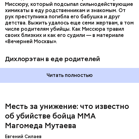
Миссюру, который подсыпал сильнодействующие
химикаты в еду родственникам и знакомым. От
рук преступника погибла его бабушка и друг
детства. Выжить удалось еще семи жертвам, в том
числе родителям убийцы. Как Миссюра травил
своих близких и как его судили — в материале
— Личность подозреваемого установлена,
«Вечерней Москвы».
полицией принимаются меры к задержанию, —
сообщили в пресс-службе
ГУ МВД России
по
Республике Дагестан.
Дихлорэтан в еде родителей
Читать полностью
Месть за унижение: что известно
об убийстве бойца ММА
Магомеда Мутаева
Евгений Силаев