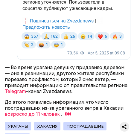
Как идет расследование
Кто еще был жертвой Миссюры
— Во время урагана девушку придавило деревом
— она в реанимации, другого жителя республики
порезало профлистом, который снес ветер, —
приводит информацию от правительства региона
Telegram
-канал Zvezdanews.
До этого появилась информация, что число
пострадавших из-за ураганного ветра в Хакасии
возросло до 11 человек
.
УРАГАНЫ
ХАКАСИЯ
ПОСТРАДАВШИЕ
Молодого человека задержали. На первом же