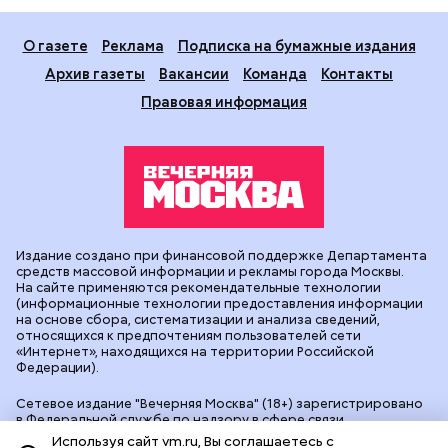
О газете
Реклама
Подписка на бумажные издания
Архив газеты
Вакансии
Команда
Контакты
Правовая информация
Издание создано при финансовой поддержке Департамента
средств массовой информации и рекламы города Москвы.
На сайте применяются рекомендательные технологии
(информационные технологии предоставления информации
на основе сбора, систематизации и анализа сведений,
относящихся к предпочтениям пользователей сети
«Интернет», находящихся на территории Российской
Федерации).
Сетевое издание "Вечерняя Москва" (18+) зарегистрировано
в Федеральной службе по надзору в сфере связи,
информационных технологий и массовых коммуникаций
Используя сайт vm.ru, Вы соглашаетесь с