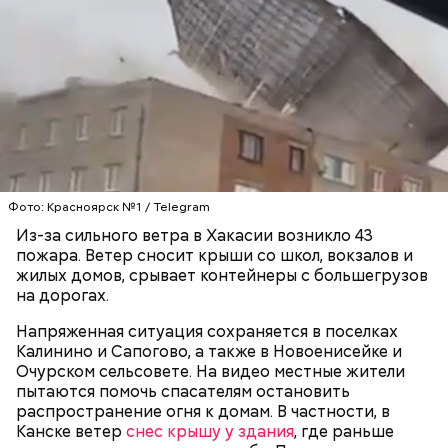
посмертно предъявили обвинения. Материалы
Тогда медики не смогли установить точную
расследования уже передали в суд. Также
причину смерти Константина. Подозрения
продолжаются разбирательства по делу об
родителей погибшего юноши пали на Миссюру, но
убийстве бойца.
доказать его причастность к кончине их сына не
удалось. Когда же подозреваемого задержали, он
заявил, что ничего не подсыпал в морс и утверждал,
что яд могли добавить в бутылку
некие
недоброжелатели
.
Play
Фото: Красноярск №1 / Telegram
Из-за сильного ветра в Хакасии возникло 43
— Обвиняемый подвергся противоправным
Video
пожара. Ветер сносит крыши со школ, вокзалов и
действиям со стороны потерпевшего и лиц из его
жилых домов, срывает контейнеры с большегрузов
окружения — его похитили, незаконно удерживали
на дорогах.
и подвергли истязаниям, — рассказывал
руководитель управления
Александр Супрун.
Напряженная ситуация сохраняется в поселках
Калинино и Сапогово, а также в Новоенисейке и
Очурском сельсовете. На видео местные жители
пытаются помочь спасателям остановить
распространение огня к домам. В частности, в
Канске ветер
снес крышу у здания
, где раньше
Видео: пресс-служба ГСУ СК по Московской области