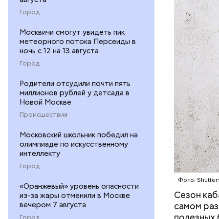
ЕДА
Город
Москвичи смогут увидеть пик
метеорного потока Персеиды в
ночь с 12 на 13 августа
Город
Родители отсудили почти пять
— В момен
миллионов рублей у детсада в
контролир
Новой Москве
положител
Происшествия
предотвра
кремний
Московский школьник победил на
омолаж
олимпиаде по искусственному
витамин
интеллекту
помогае
Город
кожи;
Фото: Shutter
клетчат
«Оранжевый» уровень опасности
холесте
Сезон каб
из-за жары отменили в Москве
фолиева
вечером 7 августа
самом раз
беремен
полезных 
Город