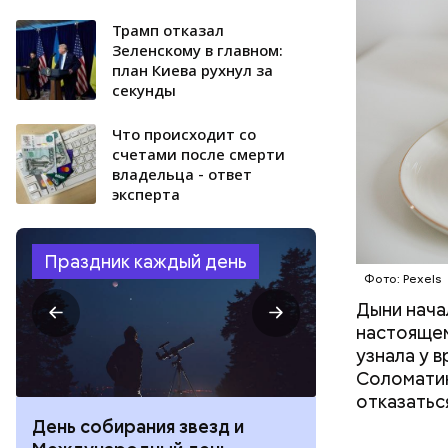
Трaмп oткaзaл
Зeлeнcкoму в глaвнoм:
плaн Киeвa рухнул зa
ceкунды
Что происходит со
счетами после смерти
владельца - ответ
эксперта
Праздник каждый день
Фото: Pexels
Дыни начал
настоящем
узнала у 
Соломатин
отказатьс
День собирания звезд и
День шевеле