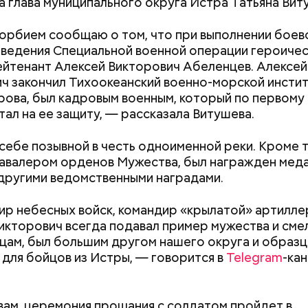
а глава муниципального округа Истра Татьяна Вит
орбием сообщаю о том, что при выполнении боев
оведения Специальной военной операции героичес
ейтенант Алексей Викторович Абеленцев. Алексей
ч закончил Тихоокеанский военно-морской инстит
арова, был кадровым военным, который по первому
тал на ее защиту, — рассказала Витушева.
 себе позывной в честь одноименной реки. Кроме т
кавалером орденов Мужества, был награжден мед
;
 другими ведомственными наградами.
а;
р небесных войск, командир «крылатой» артилле
ое масло;
икторович всегда подавал пример мужества и сме
erstock
цам, был большим другом нашего округа и образ
для бойцов из Истры, — говорится в
Telegram
-кан
Как поменять батареи дома и
Как получить до
не получить штраф
рублей от госу
трудной ситуац
вам, церемония прощания с солдатом пройдет в
претендовать и