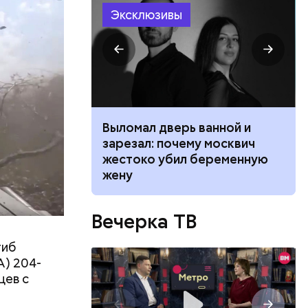
Эксклюзивы
ником
Выломал дверь ванной и
 маникюра в
зарезал: почему москвич
ть
ь и
026
жестоко убил беременную
 людям:
ецептом
жену
Вечерка ТВ
гиб
А) 204-
цев с