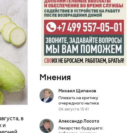
Мнения
вает
р,
Михаил Щипанов
ргор
Плевать на критику
очередного нытика
06 августа 15:41
вгуста, в
Александр Лосото
дима
 и
Лекарство будущего:
убка у
черней