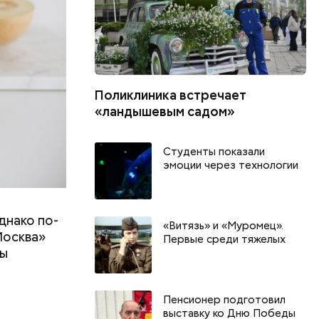
Поликлиника встречает
«ландышевым садом»
Студенты показали
эмоции через технологии
днако по-
«Витязь» и «Муромец».
Москва»
Первые среди тяжелых
ны
т
Пенсионер подготовил
День качания на качелях и
Всемирный д
выставку ко Дню Победы