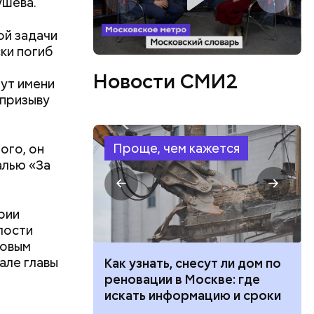
ушева.
ой задачи
ки погиб
Новости СМИ2
ут имени
 призыву
Проще, чем кажется
ого, он
алью «За
рии
лости
цовым
але главы
 100 тысяч
Как узнать, снесут ли дом по
дарства при
реновации в Москве: где
ии: кто может
искать информацию и сроки
 какие нужны