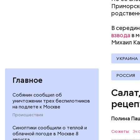
Приморско
родственн
В середин
Вред д
взвода
в м
Михаил
Ка
УКРАИНА
РОССИЯ
Главное
Салат
Собянин сообщил об
уничтожении трех беспилотников
рецеп
на подлете к Москве
Происшествия
Полина Па
Ингредие
Синоптики сообщили о теплой и
Сюжеты:
Экс
облачной погоде в Москве 8
августа