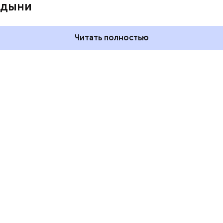
одный день
горизонта и День пьяного
 дыни
ка: какие
курсанта: какие праздники
тмечают в России
отмечают в России и мире 5
уста
августа
Читать полностью