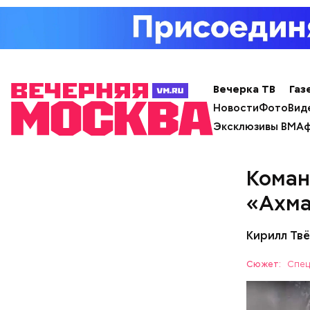
с сахар
лишним 
Вечерка ТВ
Газ
Спагет
Новости
Фото
Вид
Эксклюзивы ВМ
Аф
Коман
«Ахма
Кирилл Тв
Сюжет:
Спец