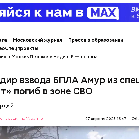
ным диабетом;
весом.
ета
Московский журнал
Пресса в образовании
ти из кабачков
ео
Спецпроекты
иша Москвы
Первые в медиа. Я — страна
дир взвода БПЛА Амур из спе
т» погиб в зоне СВО
ёрдый
операция на Украине
07 апреля 2025 16:47
Об