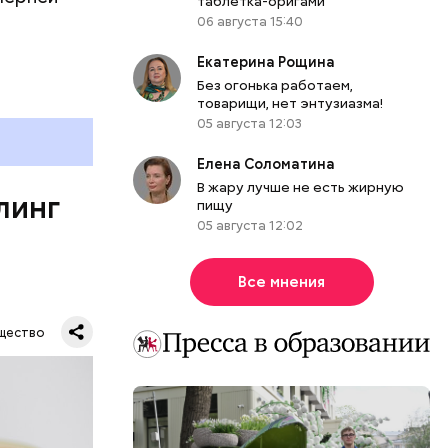
таблетка-оригами
овня
06 августа 15:40
 в
развитие
Екатерина Рощина
Без огонька работаем,
товарищи, нет энтузиазма!
е
05 августа 12:03
ня
органов.
Елена Соломатина
ет;
В жару лучше не есть жирную
линг
рживают
пищу
05 августа 12:02
Все мнения
ся.
му
щество
ь,
и и