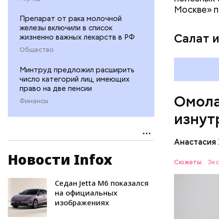
плода. 
Москве» п
гомоцис
Препарат от рака молочной
железы включили в список
организ
Салат 
жизненно важных лекарств в РФ
ряда оп
Общество
бета-ка
иммунит
Минтруд предложил расширить
«делает
число категорий лиц, имеющих
А еще и
право на две пенсии
Омола
лютеин 
Финансы
наше зр
изнут
калий —
сердечн
Анастасия
давлени
магний 
Новости Infox
Дыня соде
Сюжеты:
Экс
организму
рассказал
Седан Jetta M6 показался
ЗДОРОВЬ
минералам
на официальных
изображениях
ФРУКТЫ