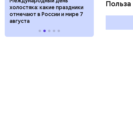
Международный день
и Междунар
Польза
холостяка: какие праздники
подкаблучни
отмечают в России и мире 7
праздники о
августа
и мире 6 авг