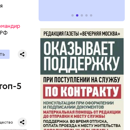
я
омандир
 РФ
ТЬ
топ-5
щество