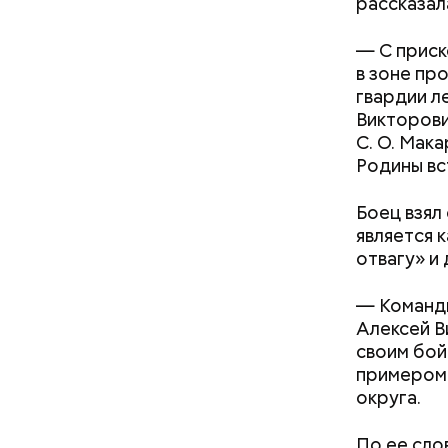
рассказал
— С приск
в зоне пр
гвардии л
Викторови
С. О. Мак
Родины вс
Боец взял
является 
кабачок
отвагу» и
петрушк
чеснок;
— Команди
оливков
Алексей В
соль.
Фото: Shutt
своим бой
примером 
округа.
По ее сло