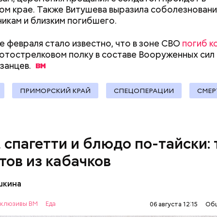
м крае. Также Витушева выразила соболезновани
документы
икам и близким погибшего.
е февраля стало известно, что в зоне СВО
погиб к
ыни
отострелковом полку в составе Вооруженных сил
занцев.
ПРИМОРСКИЙ КРАЙ
СПЕЦОПЕРАЦИИ
СМЕР
, спагетти и блюдо по-тайски: 
тов из кабачков
шкина
нты:
клюзивы ВМ
Еда
06 августа 12:15
Об