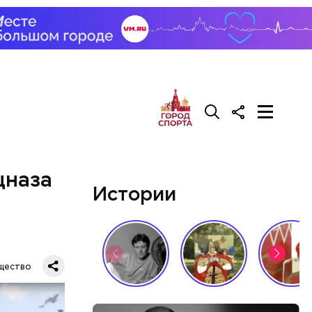
цназа
Истории
щество