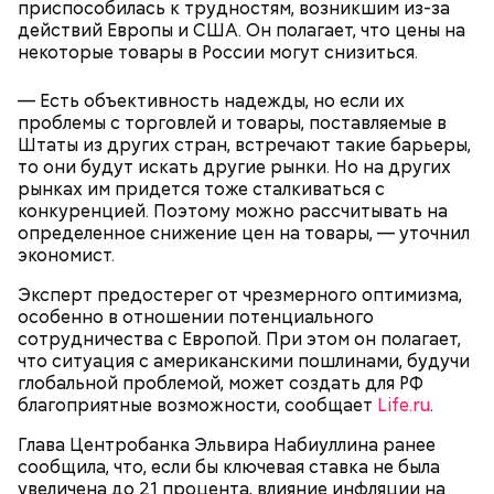
приспособилась к трудностям, возникшим из-за
действий Европы и США. Он полагает, что цены на
некоторые товары в России могут снизиться.
— Есть объективность надежды, но если их
проблемы с торговлей и товары, поставляемые в
Штаты из других стран, встречают такие барьеры,
то они будут искать другие рынки. Но на других
рынках им придется тоже сталкиваться с
конкуренцией. Поэтому можно рассчитывать на
определенное снижение цен на товары, — уточнил
экономист.
Однако Набиуллина полагает, что вероятность
повышения ключевой ставки
уменьшилась
, и оно не
Эксперт предостерег от чрезмерного оптимизма,
понадобится, если инфляция продолжит устойчиво
особенно в отношении потенциального
снижаться. Она напомнила, что к 2026 году
сотрудничества с Европой. При этом он полагает,
инфляция должна вернуться к отметке в четыре
что ситуация с американскими пошлинами, будучи
процента, и назвала снижение темпа роста цен
глобальной проблемой, может создать для РФ
результатом жесткой денежно-кредитной
благоприятные возможности, сообщает
Life.ru
.
политики ЦБ.
Глава Центробанка Эльвира Набиуллина ранее
сообщила, что, если бы ключевая ставка не была
увеличена до 21 процента, влияние инфляции на