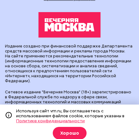
Издание создано при финансовой поддержке Департамента
средств массовой информации и рекламы города Москвы.
На сайте применяются рекомендательные технологии
(информационные технологии предоставления информации
на основе сбора, систематизации и анализа сведений,
относящихся к предпочтениям пользователей сети
«Интернет», находящихся на территории Российской
Федерации).
Сетевое издание "Вечерняя Москва" (18+) зарегистрировано
в Федеральной службе по надзору в сфере связи,
информационных технологий и массовых коммуникаций
(Роскомнадзор). Свидетельство о регистрации ЭЛ № ФС 77 -
Используя сайт vm.ru, Вы соглашаетесь с
90524 от 09.12.2025. Учредитель: АО "Редакция газеты
использованием файлов cookie, которые указаны в
"Вечерняя Москва". Главный редактор
vm.ru
: Александр
Политике конфиденциальности
Геннадьевич Глуходедов. Адрес редакции: 127015, г.Москва,
Бумажный пр-д, д. 14, стр. 2. Телефон:
+7(499)557-04-24
. Адрес
эл.почты:
edit@vm.ru
. Почта для связи с редакцией сайта:
Хорошо
news@vm.ru
.