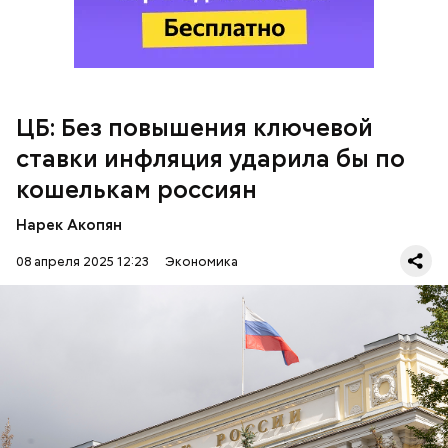
председатель ЦБ РФ Эльвира Набиуллина
сообщила, что инфляция в России, по ее оценке,
продолжит снижаться
в ближайшие месяцы и к
концу года достигнет нормального уровня.
ЦБ: Без повышения ключевой
ставки инфляция ударила бы по
кошелькам россиян
Нарек Акопян
08 апреля 2025 12:23
Экономика
Набиуллина подчеркнула, что именно инфляция, а
не повышение процентных ставок, «съедает»
доходы населения, включая зарплаты и пенсии.
ЭЛЬВИРА НАБИУЛЛИНА
ЦБ РФ
РОССИЯ