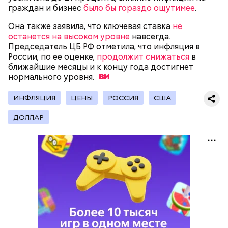
граждан и бизнес
было бы гораздо ощутимее
.
Она также заявила, что ключевая ставка
не
останется на высоком уровне
навсегда.
Председатель ЦБ РФ отметила, что инфляция в
Центробанк РФ уже в третий раз сохранил
России, по ее оценке,
продолжит снижаться
в
ключевую ставку на уровне 21 процента. В
ближайшие месяцы и к концу года достигнет
регуляторе уточнили, что, если динамика
нормального
уровня.
дезинфляции не будет обеспечивать достижение
цели по инфляции в четыре процента, ставка
ИНФЛЯЦИЯ
ЦЕНЫ
РОССИЯ
США
может повыситься
.
ДОЛЛАР
Она также заявила, что ключевая ставка
не
останется на высоком уровне
навсегда. Ранее