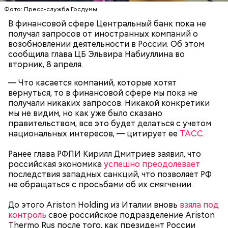
Фото: Пресс-служба Госдумы
В финансовой сфере Центральный банк пока не
получал запросов от иностранных компаний о
возобновлении деятельности в России. Об этом
сообщила глава ЦБ Эльвира Набиуллина во
вторник, 8 апреля.
— Что касается компаний, которые хотят
вернуться, то в финансовой сфере мы пока не
получали никаких запросов. Никакой конкретики
мы не видим, но как уже было сказано
правительством, все это будет делаться с учетом
ЭЛЬВИРА НАБИУЛЛИНА
ЦБ РФ
РОССИЯ
национальных интересов, — цитирует ее
ТАСС
.
Ранее глава РФПИ Кирилл Дмитриев заявил, что
российская экономика
успешно преодолевает
последствия западных санкций, что позволяет РФ
не обращаться с просьбами об их смягчении.
До этого Ariston Holding из Италии вновь
взяла под
контроль
свое российское подразделение Ariston
Thermo Rus после того, как президент России