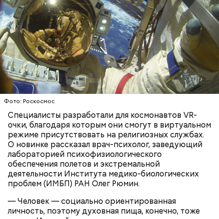
Фото: Роскосмос
Специалисты разработали для космонавтов VR-
очки, благодаря которым они смогут в виртуальном
режиме присутствовать на религиозных службах.
О новинке рассказал врач-психолог, заведующий
лабораторией психофизиологического
обеспечения полетов и экстремальной
Согласно статистике, каждые 45 секунд в мире
деятельности Института медико-биологических
совершается самоубийство. И мужская смертность
проблем (ИМБП) РАН Олег Рюмин.
от суицида в среднем вдвое превышает женскую.
Как распознать склонных к самоубийству
людей и
— Человек — социально ориентированная
помочь им, «ВМ» узнала у специалистов.
личность, поэтому духовная пища, конечно, тоже