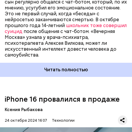
сын регулярно общался с чат-ботом, который, по их
мнению, усугубил его эмоциональное состояние.
Это не первый случай, когда «беседы» с
нейросетью заканчиваются смертью. В октябре
прошлого года 14-летний
школьник тоже совершил
суицид
после общения с чат-ботом. «Вечерняя
Москва» узнала у врача-психиатра,
психотерапевта Алексея Вилкова, может ли
До этого владельцы iPhone 16 массово
искусственный интеллект довести человека до
пожаловались
на проблемы с устройством
.
самоубийства.
Сообщения о неисправностях начали поступать с
самого начала продаж смартфона и продолжаются
Читать полностью
уже почти месяц. При этом обновления iOS 18.0.1 и
iOS 18.1 не решают эту проблему.
iPhone 16 провалился в продаже
Ксения Рыбакова
24 октября 2024 16:07
Технологии