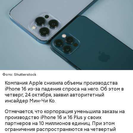
Несмотря на плохие продажи устройств, Apple в
рамках плана реализует свои премиальные
смартфоны. О снижении заказов на производство
iPhone 16 Pro и 16 Pro Max не сообщалось, передает
Medium
.
ПРОИЗВОДСТВО
IPHONE
APPLE
Илон Маск недавно официально презентовал
новых гуманоидных роботов Optimus от Tesla.
Робот способен выполнять многие бытовые дела, в
том числе мыть грязную посуду и убирать вещи.
Отдельно отмечается его способность
наливать
своему владельцу алкоголь
.
Фото: Shutterstock
Компания Apple снизила объемы производства
iPhone 16 из-за падения спроса на него. Об этом в
четверг, 24 октября, заявил авторитетный
инсайдер Мин-Чи Ко.
Отмечается, что корпорация уменьшила заказы на
производство iPhone 16 и 16 Plus у своих
партнеров на 10 миллионов единиц. При этом
ограничения распространяются на четвертый