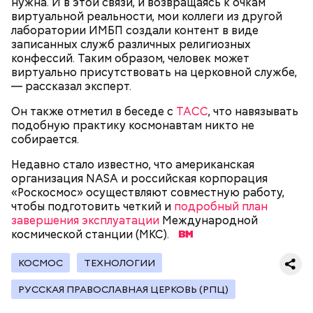
нужна. И в этой связи, и возвращаясь к очкам
виртуальной реальности, мои коллеги из другой
лаборатории ИМБП создали контент в виде
записанных служб различных религиозных
конфессий. Таким образом, человек может
виртуально присутствовать на церковной службе,
— рассказал эксперт.
Он также отметил в беседе с
ТАСС
, что навязывать
— В группе риска находятся подростки, которые
подобную практику космонавтам никто не
уже имеют тяжелые психические расстройства,
собирается.
например депрессивные и тревожные. А также те
молодые люди, которые имеют особые
Недавно стало известно, что американская
акцентуации характера, предполагающие
организация NASA и российская корпорация
большую эмоциональную нестабильность. И те,
«Роскосмос» осуществляют совместную работу,
кто находятся под влиянием стресса и серьезных
чтобы подготовить четкий и
подробный план
семейных проблем, — объяснил Вилков.
завершения эксплуатации
Международной
космической станции (МКС).
КОСМОС
ТЕХНОЛОГИИ
РУССКАЯ ПРАВОСЛАВНАЯ ЦЕРКОВЬ (РПЦ)