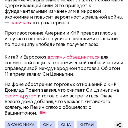
работала гувернанткой в марсельской семье, а в
сдерживающей силы. Это приведет к
1920 году переехала в Версаль, где была на
фундаментальным изменениям в мировой
протяжении 16 лет учителем в двух семьях. В 1923
экономике и повысит вероятность реальной войны,
году она стала послушницей в монастыре и спустя
—
написал
автор материала.
20 лет приняла монашество в одном из парижских
монастырей.
Противостояние Америки и КНР превратилось в
игру «кто первый струсит» с высокими ставками
по принципу «победитель получает все».
Китай и Евросоюз
должны объединиться
для
совместной защиты экономической глобализации и
справедливой международной торговли. Об этом
11 апреля заявил Си Цзиньпин.
На фоне обострения торговых отношений с КНР
Дональд Трамп заявил, что считает Си Цзиньпина
Фото: public domain
своим другом
и готов с ним встретиться. Глава
Белого дома добавил, что уважает китайского
коллегу, но Пекин «плохо обошелся» с
Вашингтоном.
ЭКОНОМИКА
СМИ
США
КИТАЙ