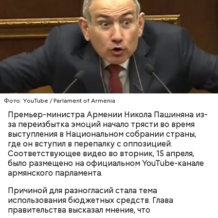
Фото: wikimedia.org
Фото: YouTube / Parlament of Armenia
Сара Носс (119 лет)
Премьер-министра Армении Никола Пашиняна из-
за переизбытка эмоций начало трясти во время
выступления в Национальном собрании страны,
где он вступил в перепалку с оппозицией.
Соответствующее видео во вторник, 15 апреля,
было размещено на официальном YouTube-канале
армянского парламента.
Причиной для разногласий стала тема
В 1945 году женщина устроилась в больницу в
использования бюджетных средств. Глава
городе Виши, став помогать сиротам и старикам,
правительства высказал мнение, что
где трудилась 28 лет. В конце 1970-х она поступила