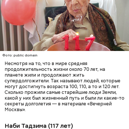
работала на ферме по производству сахарного
тростника, а потом управляла магазином
коричневого сахара вместе с одним из
Фото: wikimedia.org
родственников, но в поле она продолжала
работать аж до 80 лет.
ПЕНСИОНЕРЫ
ПОЖИЛЫЕ ЛЮДИ
РЕКОРДЫ
Фото: public domain
Убийство политика Инэдзиро Асанумы
22 ноября 1963 года мир потрясло известие об
Несмотря на то, что в мире средняя
убийстве 35-го президента США Джона Кеннеди.
продолжительность жизни около 70 лет, на
Убийцей оказался 24-летний Ли Харви Освальд.
планете жили и продолжают жить
Вскоре его арестовали. 24 ноября его вели через
супердолгожители. Так называют людей, которые
Фото: public domain
подвал полицейского управления в окружную
могут достигнуть возраста 100, 110, а то и 120 лет.
тюрьму. Перевод Освальда широко освещался в
Сколько прожили самые старейшие люди Земли,
СМИ в прямом эфире. В какой-то момент из толпы
какой у них был жизненный путь и были ли какие-то
вышел мужчина с оружием и выстрелил Освальду в
секреты долголетия — в материале «Вечерней
живот. Мужчину задержали, а Освальда отвезли в
Москвы».
больницу, в которой он скончался спустя почти два
часа. Убийцей оказался владелец ночного клуба
Наби Тадзима (117 лет)
Джек Руби. Он заявлял, что потерял голову после