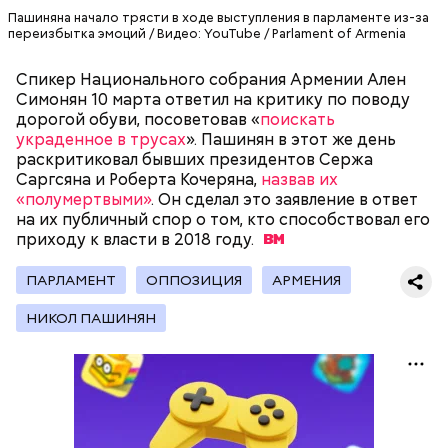
Пашиняна начало трясти в ходе выступления в парламенте из-за
переизбытка эмоций / Видео: YouTube / Parlament of Armenia
Спикер Национального собрания Армении Ален
Симонян 10 марта ответил на критику по поводу
дорогой обуви, посоветовав «
поискать
Фото: public domain
украденное в трусах
». Пашинян в этот же день
раскритиковал бывших президентов Сержа
Саргсяна и Роберта Кочеряна,
назвав их
«полумертвыми»
. Он сделал это заявление в ответ
на их публичный спор о том, кто способствовал его
приходу к власти в 2018
году.
Люсиль Рандон (118 лет)
ПАРЛАМЕНТ
ОППОЗИЦИЯ
АРМЕНИЯ
НИКОЛ ПАШИНЯН
На протяжении всей истории человечества часто
возникали различные секты, которые оказывали
сильное влияние на общество. И если часть из этих
культов были относительно безобидны, то