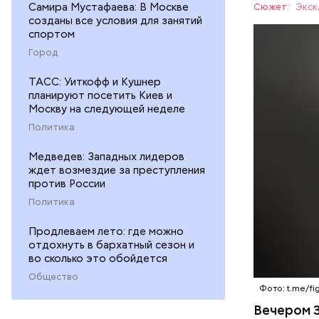
Самира Мустафаева: В Москве
Сюжет:
Экск
созданы все условия для занятий
спортом
Город
ТАСС: Уиткофф и Кушнер
Вечером 3
планируют посетить Киев и
жилого до
Москву на следующей неделе
неизвестн
СПОРТ
Политика
менее сем
скорую по
РЕСПУБЛИ
Медведев: Западных лидеров
умер по пу
ждет возмездие за преступления
против России
Политика
Продлеваем лето: где можно
отдохнуть в бархатный сезон и
во сколько это обойдется
Общество
Фото: t.me/fig
Вечером 3