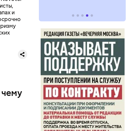
и
ристы,
пах и
досрочно
уризму
ских
 чему