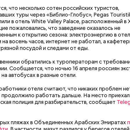
я, что несколько сотен российских туристов,
вших туры через «Библио-Глобус», Pegas Touristi
лили в отель White Valley Palace, расположенный в 
е пожаловались, что заведение оказалось не
енным к открытию сезона: электроэнергию в оте
 на восемь часов, интернет не работал, а кафетер
грязной посудой и следами от еды.
енники обратились к туроператорам с требован
ии. Сообщается, что ночью 16 апреля россиян эк
 на автобусах в разные отели.
расследование. В квартире потерпевших установ
работники отеля считают, что никаких проблем нет
амеру видеонаблюдения. На записи попал 25-летн
 продолжило работать дальше. На место приехал
их Артем Миссюра, который тайно приходил в кв
ская полиция для разбирательств, сообщает
Tele
отчима и подсыпал им в еду химикаты. Также отра
Как узнать, снесут ли дом по
Как предотврат
рядка отправились в село Чанко, где может скрыв
его младшая сестра.
реновации в Москве: где
диабета
 злоумышленник. Параллельно с этим в Махачкале
рых пляжах в Объединенных Арабских Эмиратах
искать информацию и сроки
ехват». Въезд и выезд в город перекрыты. Помимо
фти
. В частности, мазут разлился у берегов отелей