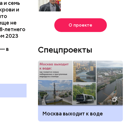
 и семь
крови и
что
еще не
О проекте
8-летнего
ом 2023
Спецпроекты
 — в
и
Москва выходит к воде