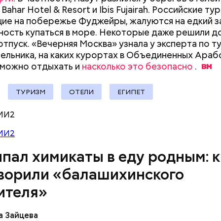
ие патрулируют улицы, железнодорожный вокзал 
l Bahar Hotel & Resort и Ibis Fujairah. Российские ту
е на побережье Фуджейры, жалуются на едкий за
ость купаться в море. Некоторые даже решили 
отпуск. «Вечерняя Москва» узнала у эксперта по т
ельника, на каких курортах в Объединенных Араб
ay
 можно отдыхать и
насколько это безопасно
.
deo
ТУРИЗМ
ОТЕЛИ
ЕГИПЕТ
МИ2
МИ2
пал химикаты в еду родным: к
ворили «балашихинского
ителя»
сс-служба ГСУ СК по Московской области
а Зайцева