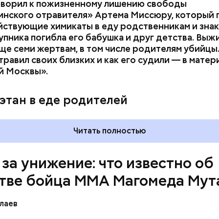
оворил к пожизненному лишению свободы
инского отравителя» Артема Миссюру, который 
ствующие химикаты в еду родственникам и знак
упника погибла его бабушка и друг детства. Выж
у факту СК возбудил
уголовное дело
по двум ста
ще семи жертвам, в том числе родителям убийцы.
» и «Незаконный оборот оружия». Расследование
равил своих близких и как его судили — в матер
го дела
взял на контроль
председатель Следствен
й Москвы».
России Александр Бастрыкин.
этан в еде родителей
Читать полностью
 за унижение: что известно об
тве бойца ММА Магомеда Мут
лаев