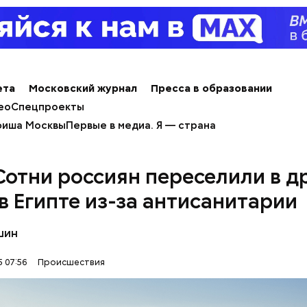
ета
Московский журнал
Пресса в образовании
ео
Спецпроекты
иша Москвы
Первые в медиа. Я — страна
е был жертвой Миссюры
 Сотни россиян переселили в д
льно, что летом 2023 года на Мутаева уже напад
 в Египте из-за антисанитарии
ноборств. Тогда неизвестный несколько раз выст
а из травматического пистолета, а боец
открыл о
шин
 07:56
Происшествия