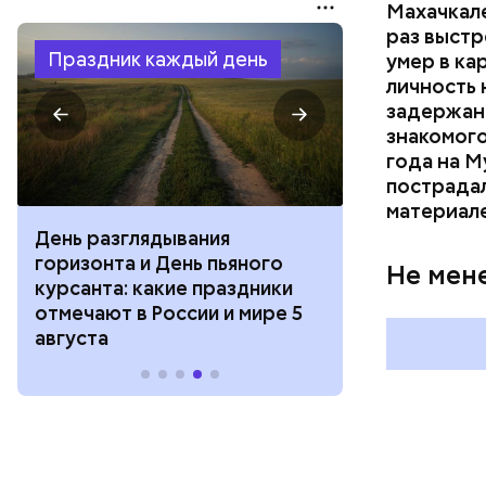
Махачкал
раз выстр
Праздник каждый день
умер в ка
личность 
задержан.
знакомого
года на М
пострадал
материал
День разглядывания
День качания
горизонта и День пьяного
День шампан
Не мен
курсанта: какие праздники
праздники о
отмечают в России и мире 5
и мире 4 авг
августа