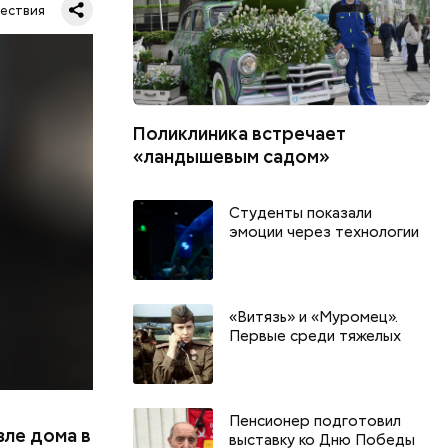
ествия
. Во дворе
Поликлиника встречает
ал
«ландышевым садом»
ена не
цию и
радавший
Студенты показали
эмоции через технологии
«Витязь» и «Муромец».
Первые среди тяжелых
Пенсионер подготовил
зле дома в
выставку ко Дню Победы