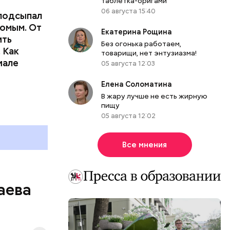
таблетка-оригами
06 августа 15:40
подсыпал
омым. От
Екатерина Рощина
ить
Без огонька работаем,
тьям:
 Как
товарищи, нет энтузиазма!
иале
05 августа 12:03
ного
Елена Соломатина
В жару лучше не есть жирную
пищу
05 августа 12:02
Все мнения
аева