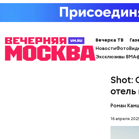
Вечерка ТВ
Газ
Новости
Фото
Вид
Эксклюзивы ВМ
Аф
Кто ещ
Shot:
Примечате
отель
Школы еди
спортсмен
ответ.
Роман Кам
16 апреля 2025