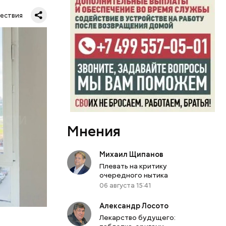
маются
ествия
ссии
по
тную
гли
ших
пасть в
еде,
Мнения
Михаил Щипанов
Плевать на критику
очередного нытика
06 августа 15:41
Александр Лосото
Лекарство будущего: