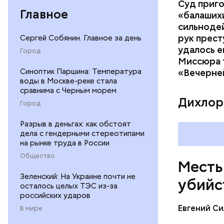
Суд приг
Главное
«балаших
сильнодей
рук прест
Сергей Собянин. Главное за день
По данном
удалось е
Город
«Убийство
Миссюра т
уголовно
Синоптик Паршина: Температура
«Вечерне
воды в Москве-реке стала
комитета 
сравнима с Черным морем
Дихлор
Город
Разрыв в деньгах: как обстоят
дела с гендерными стереотипами
на рынке труда в России
Общество
Месть
Зеленский: На Украине почти не
убийс
осталось целых ТЭС из-за
российских ударов
Евгений Си
В мире