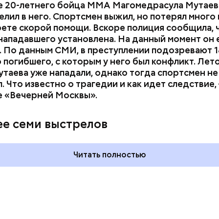
е 20-летнего бойца ММА Магомедрасула Мутаева
елил в него. Спортсмен выжил, но потерял много 
рете скорой помощи. Вскоре полиция сообщила, 
нападавшего установлена. На данный момент он 
 По данным СМИ, в преступлении подозревают 1
 погибшего, с которым у него был конфликт. Лет
утаева уже нападали, однако тогда спортсмен не
. Что известно о трагедии и как идет следствие,
е «Вечерней Москвы».
 на качелях и
Всемирный день кошек и
ского: какие
Международный день
ее семи выстрелов
тмечают в России
бесконечности: какие
уста
праздники отмечают в Росси
и мире 8 августа
Читать полностью