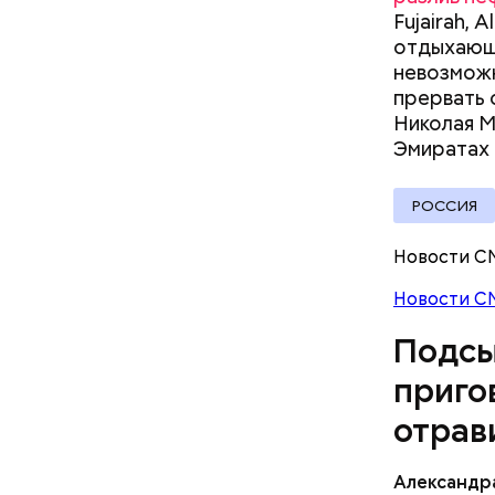
полицейск
Fujairah, A
документы
аэропорт.
отдыхающи
невозможн
прервать 
Николая М
Pl
Эмиратах
Vi
РОССИЯ
Новости С
Новости С
Подсы
приго
отрав
Видео: пре
Александр