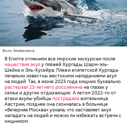
— Очень много случаев зарегистрировано, когда
акулы атаковали небольшие суда с надувными
Фото: Shutterstock
бортами. Более того, бывало и такое, когда
В Египте отменили все морские экскурсии после
пассажиры таких плавательных средств
нашествия акул
у пляжей Хургады, Шарм-эль-
оказывались жертвами этих хищных рыб, — сказал
БЕЗОПАСНОСТЬ
СМЕРТЬ
РЫБА
Шейха и Эль-Кусейра. Пляжи египетской Хургады
собеседник «ВМ».
печально известны жестокими нападениями акул
на людей. Так, в июне 2023 года хищник буквально
растерзал 23-летнего россиянина
на глазах у
семьи и других отдыхающих. А летом 2022-го от
атаки акулы-убийцы
пострадала
жительница
Австрии, позднее она скончалась в больнице.
«Вечерняя Москва» узнала, что заставляет акул
нападать на людей и можно ли избежать встречи с
хищником.