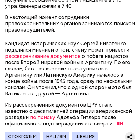
работала гувернанткой в марсельской семье, а в
утра, баннеры сняли в 7:40.
1920 году переехала в Версаль, где была на
протяжении 16 лет учителем в двух семьях. В 1923
В настоящий момент сотрудники
году она стала послушницей в монастыре и спустя
правоохранительных органов занимаются поиском
20 лет приняла монашество в одном из парижских
правонарушителей.
монастырей.
Кандидат исторических наук Сергей Виватенко
поделился мнением о том, к чему может привести
рассекречивание документов
о побеге нацистов
после Второй мировой войны в Аргентину. По его
словам, бегство военных преступников в
Аргентину или Латинскую Америку началось в
конце войны, после 1945 года, сразу по нескольким
каналам. Он уточнил, что с одной стороны это был
Ватикан, а с другой — Аргентина.
Фото: public domain
Из рассекреченных документов ЦРУ стало
известно о десятилетней операции американской
разведки
по поиску
Адольфа Гитлера после
официального подтверждения его
смерти.
СТОКГОЛЬМ
НАЦИЗМ
ШВЕЦИЯ