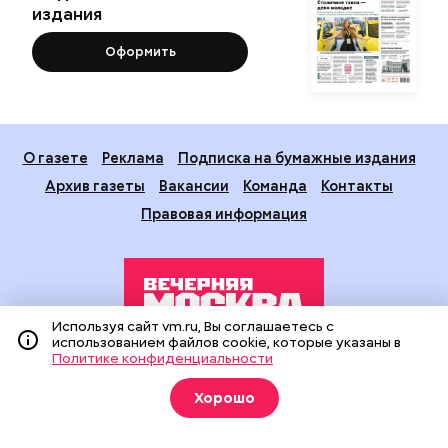
издания
Оформить
О газете
Реклама
Подписка на бумажные издания
Архив газеты
Вакансии
Команда
Контакты
Правовая информация
Используя сайт vm.ru, Вы соглашаетесь с
использованием файлов cookie, которые указаны в
Политике конфиденциальности
Издание создано при финансовой поддержке Департамента
средств массовой информации и рекламы города Москвы.
Хорошо
На сайте применяются рекомендательные технологии
(информационные технологии предоставления информации
на основе сбора, систематизации и анализа сведений,
относящихся к предпочтениям пользователей сети