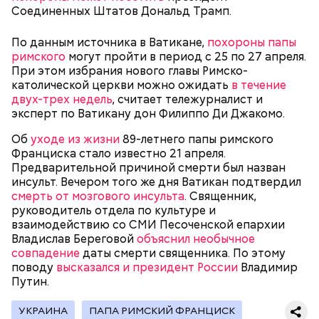
протяжении 16 лет учителем в двух семьях. В 1923
Соединенных Штатов Дональд Трамп.
году она стала послушницей в монастыре и спустя
20 лет приняла монашество в одном из парижских
По данным источника в Ватикане,
похороны папы
монастырей.
римского
могут пройти в период с 25 по 27 апреля.
При этом избрания нового главы Римско-
католической церкви можно ожидать
в течение
двух-трех недель
, считает тележурналист и
эксперт по Ватикану дон Филиппо Ди Джакомо.
Об
уходе из жизни
89-летнего папы римского
Франциска стало известно 21 апреля.
Предварительной причиной смерти был назван
инсульт. Вечером того же дня Ватикан подтвердил
смерть от мозгового инсульта
. Священник,
Фото: public domain
руководитель отдела по культуре и
взаимодействию со СМИ Песоченской епархии
Владислав Береговой
объяснил необычное
совпадение
даты смерти священника. По этому
поводу
высказался и президент России
Владимир
Путин.
Люсиль Рандон (118 лет)
УКРАИНА
ПАПА РИМСКИЙ ФРАНЦИСК