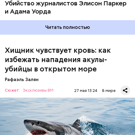
Убийство журналистов Элисон Паркер
Например, ночь — это время круглоголовой и
и Адама Уорда
гигантской акулы-молот, — пояснил спикер.
Читать полностью
Хищник чувствует кровь: как
избежать нападения акулы-
убийцы в открытом море
Леонтьев заметил, что атака целой акульей стаи на
Рафаэль Залян
человека в открытом море или океане вполне
реальна. Следовательно, нужно делать все
Сюжет:
Эксклюзивы ВМ
27 мая 13:24
В мире
возможное, чтобы не оказаться за бортом.