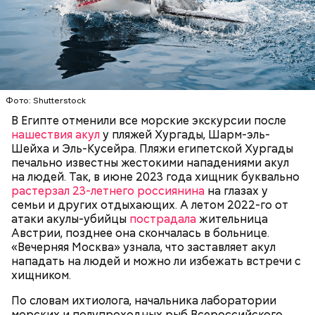
— Очень много случаев зарегистрировано, когда
акулы атаковали небольшие суда с надувными
Фото: Shutterstock
бортами. Более того, бывало и такое, когда
В Египте отменили все морские экскурсии после
пассажиры таких плавательных средств
нашествия акул
у пляжей Хургады, Шарм-эль-
оказывались жертвами этих хищных рыб, — сказал
БЕЗОПАСНОСТЬ
СМЕРТЬ
РЫБА
Шейха и Эль-Кусейра. Пляжи египетской Хургады
собеседник «ВМ».
печально известны жестокими нападениями акул
на людей. Так, в июне 2023 года хищник буквально
растерзал 23-летнего россиянина
на глазах у
семьи и других отдыхающих. А летом 2022-го от
атаки акулы-убийцы
пострадала
жительница
Австрии, позднее она скончалась в больнице.
«Вечерняя Москва» узнала, что заставляет акул
нападать на людей и можно ли избежать встречи с
хищником.
По словам ихтиолога, начальника лаборатории
морских и полупроходных рыб Всероссийского