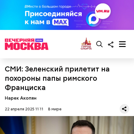
зрение. В последние годы жизни у нее появились
проблемы с сердцем.
Фото: wikimedia.org
СМИ: Зеленский прилетит на
похороны папы римского
Франциска
Нарек Акопян
22 апреля 2025 11:11
В мире
Сара Носс (119 лет)