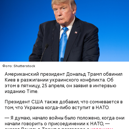
«Моссада» и специально приехала в Сирию в 2019
году, чтобы наладить связи между Израилем и
антиправительственными силами. Цуркова
отметила, что в дальнейшем она отправилась с
подрывной миссией в Ирак. Ее основная задача
состояла «в разжигании вражды между шиитами»
(сторонниками одного из направлений ислама).
Фото: Shutterstock
Американский президент Дональд Трамп обвинил
Киев в разжигании украинского конфликта. Об
этом в пятницу, 25 апреля, он заявил в интервью
Более чем полгода о Елизавете Цурковой не было
изданию Time.
ничего известно, пока 14 ноября 2023 года
видеозапись с ее участием не показали на
Президент США также добавил, что сомневается в
иракском телеканале «Аль-Рабиа».
том, что Украина когда-либо вступит в НАТО.
— Я думаю, начало войны было положено, когда они
начали говорить о присоединении к НАТО, —