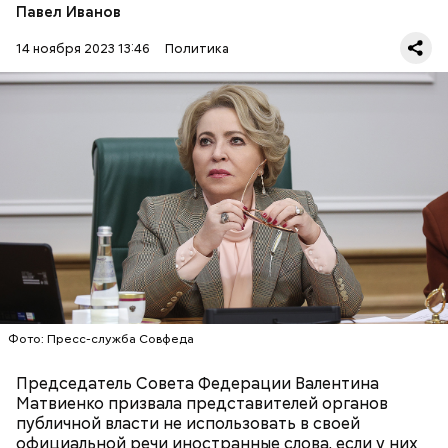
Павел Иванов
14 ноября 2023 13:46
Политика
— Чуждые слова используются в официальной
речи без надобности при наличии устоявшихся
русских соответствий, — заявила Матвиенко.
РУССКИЙ ЯЗЫК
ЧИНОВНИКИ
ВАЛЕНТИНА МАТВИЕНКО
Фото: Пресс-служба Совфеда
Председатель Совета Федерации Валентина
Матвиенко призвала представителей органов
публичной власти не использовать в своей
официальной речи иностранные слова, если у них