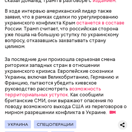
сказал Дональд Трамп в разговоре с
изданием
.
В ходе интервью американский лидер также
заявил, что в рамках сделки по урегулированию
украинского конфликта Крым
останется в составе
России. Трамп считает, что российская сторона
уже пошла на большую уступку по украинскому
вопросу, отказавшись захватывать страну
целиком.
За последние дни произошла серьезная смена
риторики западных стран в отношении
Как Цуркова призналась в работе на
украинского кризиса. Европейские союзники
спецслужбы
Украины, включая Великобританию, Германию и
Францию, пытаются убедить киевское
руководство рассмотреть
возможность
территориальных уступок
. Как сообщили
британские СМИ, они выражают опасения по
поводу возможного выхода США из переговоров о
мирном разрешении конфликта в
Украине.
УКРАИНА
СПЕЦОПЕРАЦИИ