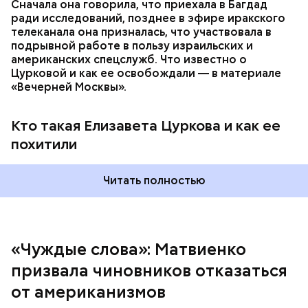
Сначала она говорила, что приехала в Багдад
правильно».
ради исследований, позднее в эфире иракского
телеканала она призналась, что участвовала в
подрывной работе в пользу израильских и
американских спецслужб. Что известно о
Цурковой и как ее освобождали — в материале
«Вечерней Москвы».
Кто такая Елизавета Цуркова и как ее
Председатель выделила термины «модератор»,
похитили
«дедлайн», «кофебрейк» и призвала их заменить на
«ведущий», «срок исполнения» и «перерыв»
соответственно, поскольку в большинстве случаев
Читать полностью
их использование выглядит совершенно неуместно
и с этим нужно бороться.
«Чуждые слова»: Матвиенко
призвала чиновников отказаться
от американизмов