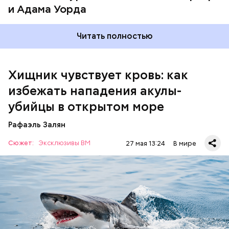
и Адама Уорда
гигантской акулы-молот, — пояснил спикер.
Читать полностью
Хищник чувствует кровь: как
избежать нападения акулы-
убийцы в открытом море
Леонтьев заметил, что атака целой акульей стаи на
Рафаэль Залян
человека в открытом море или океане вполне
реальна. Следовательно, нужно делать все
Сюжет:
Эксклюзивы ВМ
27 мая 13:24
В мире
возможное, чтобы не оказаться за бортом.