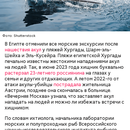
— Очень много случаев зарегистрировано, когда
акулы атаковали небольшие суда с надувными
Фото: Shutterstock
бортами. Более того, бывало и такое, когда
В Египте отменили все морские экскурсии после
пассажиры таких плавательных средств
нашествия акул
у пляжей Хургады, Шарм-эль-
оказывались жертвами этих хищных рыб, — сказал
БЕЗОПАСНОСТЬ
СМЕРТЬ
РЫБА
Шейха и Эль-Кусейра. Пляжи египетской Хургады
собеседник «ВМ».
печально известны жестокими нападениями акул
на людей. Так, в июне 2023 года хищник буквально
растерзал 23-летнего россиянина
на глазах у
семьи и других отдыхающих. А летом 2022-го от
атаки акулы-убийцы
пострадала
жительница
Австрии, позднее она скончалась в больнице.
«Вечерняя Москва» узнала, что заставляет акул
нападать на людей и можно ли избежать встречи с
хищником.
По словам ихтиолога, начальника лаборатории
морских и полупроходных рыб Всероссийского
научно-исследовательского института рыбного