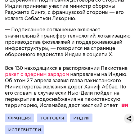
году она стала послушницей в монастыре и спустя
Индии принимал участие министр обороны
20 лет приняла монашество в одном из парижских
Раджантх Сингх, с французской стороны — его
монастырей.
коллега Себастьян Лекорню.
— Подписанное соглашение включает
значительный трансфер технологий, локализацию
производства фюзеляжей и поддерживающей
инфраструктуры, — говорится на странице
оборонного ведомства Индии в соцсети Х.
Все 130 находящихся в распоряжении Пакистана
ракет с ядерным зарядом
направлены на Индию.
Об этом 27 апреля заявил глава пакистанского
Фото: public domain
Министерства железных дорог Ханиф Аббас. По
его словам, в случае если Нью-Дели пойдет на
перекрытие водоснабжения на пакистанскую
территорию, Исламабад даст жесткий
ответ.
ФРАНЦИЯ
ТОРГОВЛЯ
ИНДИЯ
Люсиль Рандон (118 лет)
ИСТРЕБИТЕЛИ