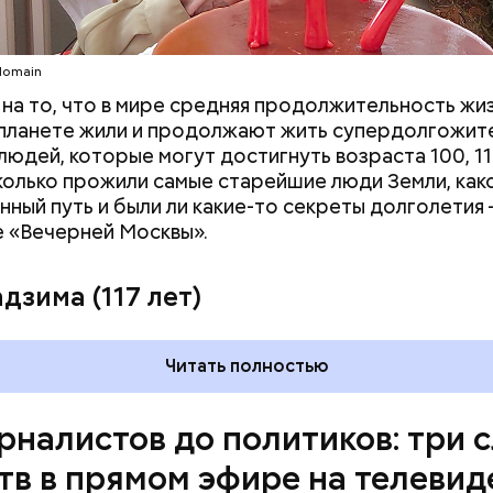
c domain
domain
на то, что в мире средняя продолжительность жи
а планете жили и продолжают жить супердолгожите
во Ли Харви Освальда
людей, которые могут достигнуть возраста 100, 110
Сколько прожили самые старейшие люди Земли, како
нный путь и были ли какие-то секреты долголетия 
 «Вечерней Москвы».
дзима (117 лет)
а 2015 года в американском штате Вирджиния двое
Читать полностью
ов местного телеканала WDBJ7 — репортер Элис
р Адам Уорд — делали прямой репортаж о развит
Журналисты на улице брали интервью у исполните
рналистов до политиков: три 
 местной Торговой палаты Вики Гарднер. В этот м
тв в прямом эфире на телевид
, где они находились, ворвался бывший сотрудни