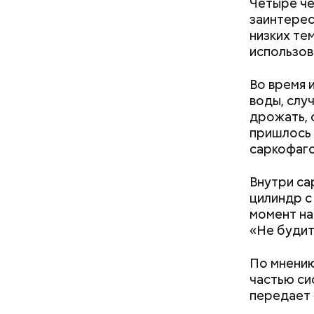
Четыре че
заинтерес
низких те
использов
Во время 
воды, слу
дрожать, 
пришлось 
саркофаго
Фото: wikim
Внутри са
цилиндр с
момент на
«Не будит
По мнению
В 1991 го
частью си
престарелы
передает 
Убийст
самым ста