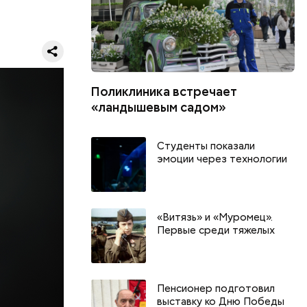
ко
ена в
 машине,
ся, однако
ьбы в
 в
Поликлиника встречает
еркви в
«ландышевым садом»
лэнаган
асовой
 Паркер
Студенты показали
рес и даже
эмоции через технологии
дров.
«Витязь» и «Муромец».
Первые среди тяжелых
Пенсионер подготовил
выставку ко Дню Победы