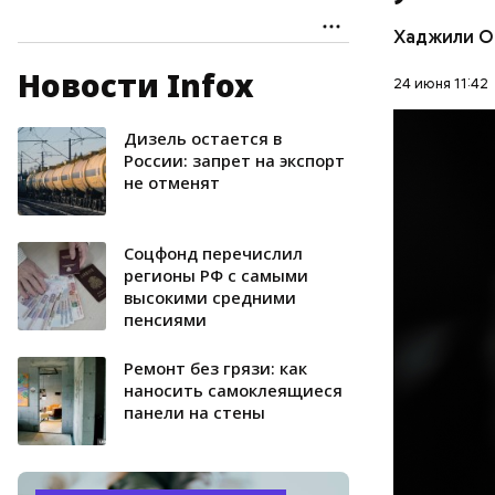
канала ко
выстрелов
Хаджили О
спину. Фл
Новости Infox
но спустя
24 июня 11:42
умер не ср
редакцию 
Дизель остается в
ПРОИСШЕ
котором о
России: запрет на экспорт
Чарлстоне
не отменят
УБИЙСТВ
был черно
дискримин
Соцфонд перечислил
однажды п
регионы РФ с самыми
его «подс
высокими средними
пенсиями
Ремонт без грязи: как
наносить самоклеящиеся
панели на стены
Фото: соцс