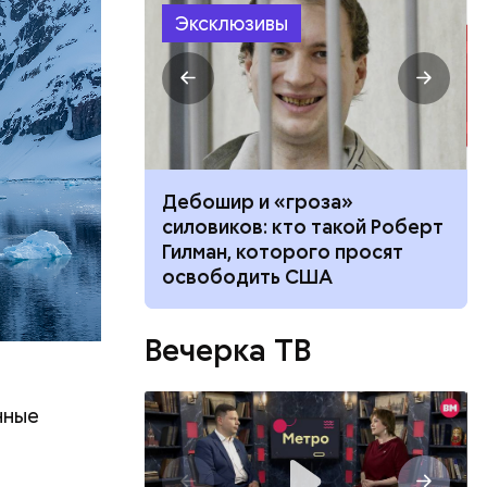
Эксклюзивы
баты со
ию.
 когда
7-летний
осле укуса
Дебошир и «гроза»
и грудь
ичить ее от
силовиков: кто такой Роберт
. Убийцей
 атакует
Гилман, которого просят
взглядов.
освободить США
Вечерка ТВ
нные