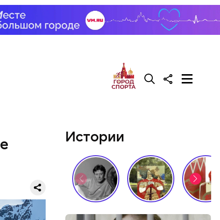
 в
тра-
ду Рандон
переехала в
ях. В 1923
иняла
 различные
сли часть
е
иков
тах
— в
Истории
де