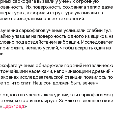
рных саркофага вызвали у ученых огромную
ованность. Их поверхность сохраняла тепло даже
мпературах, а форма и структура указывали на
ание неизведанных ранее технологий.
изучения саркофагов ученые услышали слабый гул.
чайно упавшая на поверхность одного из ящиков, н
словно под воздействием вибрации. Исследовате
приложить немало усилий, чтобы вскрыть один из
в.
edia.org
ркофага ученые обнаружили горячий металлическ
 тончайшими насечками, напоминающими древний к
 экранах исследовательской станции появилось по
е то, что спит. Наш сон должен быть вечен».
 одного из членов экспедиции, эти саркофаги мог
Как поменять батареи дома и
Как получить до
ду Тадзима потеряла мужа. А спустя 11 лет перееха
стемы, которая изолирует Землю от внешнего кос
не получить штраф
рублей от госу
х. В 2015 году, когда ей было 115 лет, она была п
«
Царьград
».
трудной ситуац
во политика Инэдзиро Асанумы
рым человеком в Японии, а в 2017-м — старейшим 
претендовать и