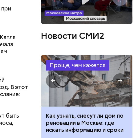
 при
Новости СМИ2
 Капля
ачала
лям
Проще, чем кажется
ий
од. В этот
слание:
ут быть
 100 тысяч
Как узнать, снесут ли дом по
ла в дом
моса,
дарства при
реновации в Москве: где
ризнана
ии: кто может
искать информацию и сроки
из живущих
 какие нужны