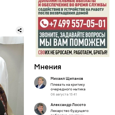
ого
рили к
а вместе с
967 году
ь аж до 80
й же
рть
Мнения
Михаил Щипанов
Плевать на критику
очередного нытика
06 августа 15:41
Александр Лосото
Лекарство будущего: