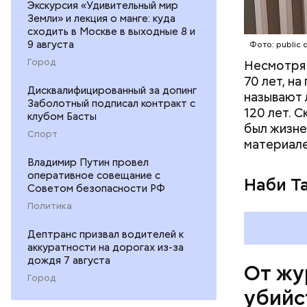
Экскурсия «Удивительный мир
Земли» и лекция о манге: куда
сходить в Москве в выходные 8 и
Фото: publi
9 августа
Фото: public 
Город
Несмотря 
70 лет, н
Убийст
Дисквалифицированный за допинг
называют 
Заболотный подписал контракт с
120 лет. 
клубом Басты
был жизне
Спорт
материале
Владимир Путин провел
оперативное совещание с
Наби Та
Советом безопасности РФ
Политика
26 август
сотрудник
Дептранс призвал водителей к
и операто
аккуратности на дорогах из-за
дождя 7 августа
туризма. 
От жу
директора
Город
убийс
помещение