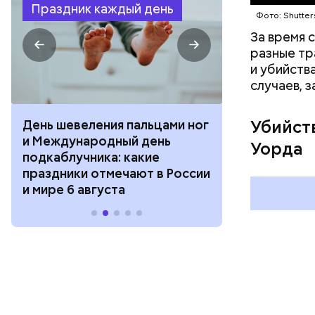
Праздник каждый день
Фото: Shutter
За время 
разные тр
и убийств
случаев, 
Убийст
День шевеления пальцами ног
День разгля
и Международный день
горизонта и 
Уорда
подкаблучника: какие
курсанта: ка
праздники отмечают в России
отмечают в Р
и мире 6 августа
августа