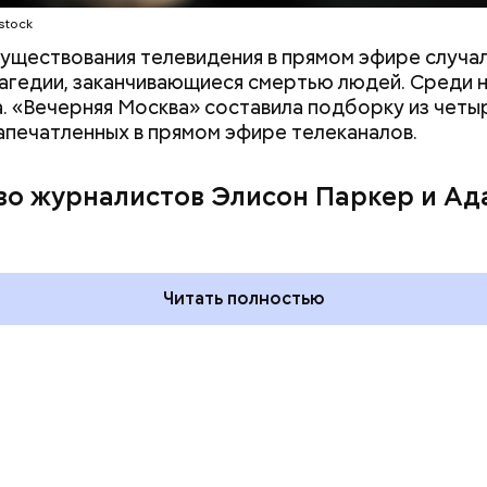
stock
существования телевидения в прямом эфире случа
агедии, заканчивающиеся смертью людей. Среди н
а. «Вечерняя Москва» составила подборку из четы
запечатленных в прямом эфире телеканалов.
во журналистов Элисон Паркер и Ад
дывания
День качания на качелях и
День пьяного
День шампанского: какие
кие праздники
праздники отмечают в Росси
оссии и мире 5
и мире 4 августа
Читать полностью