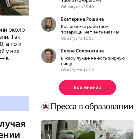
таблетка-оригами
06 августа 15:40
Екатерина Рощина
Без огонька работаем,
зни около
товарищи, нет энтузиазма!
ли. Так
05 августа 12:03
, а то и
й у них
Елена Соломатина
— в
В жару лучше не есть жирную
пищу
05 августа 12:02
Все мнения
он Паркер
ии
льного
случая
омент в
ении
к этого