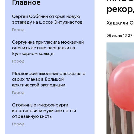
Главное
избавить 
Тадзима т
рекор
рассмотре
тростника
смертной 
Сергей Собянин открыл новую
одним из 
он умер от
эстакаду на шоссе Энтузиастов
Хаджили О
лет.
больнице,
Город
Кеннеди.
06 июля 13:27
Сергунина пригласила москвичей
оценить летние площадки на
Бульварном кольце
ПЕНСИОН
Город
Московский школьник рассказал о
своих планах в Большой
арктической экспедиции
Город
Столичные микрохирурги
Фото: publi
восстановили мужчине почти
отрезанную кисть
Город