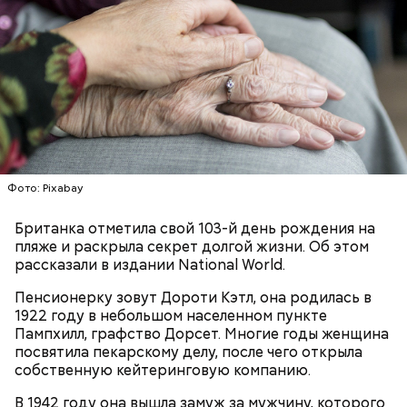
Ранние плоды, по словам врача, лучше не есть:
Фото: Pixabay
Терапевт Кондрахин назвал
Чистит сосуды и защищает от
продукты и напитки, которые
рака: чем полезен кресс-салат
Британка отметила свой 103-й день рождения на
выводят токсины из организма
пляже и раскрыла секрет долгой жизни. Об этом
рассказали в издании National World.
Пенсионерку зовут Дороти Кэтл, она родилась в
1922 году в небольшом населенном пункте
Пампхилл, графство Дорсет. Многие годы женщина
Спагетти из кабачков
посвятила пекарскому делу, после чего открыла
собственную кейтеринговую компанию.
В 1942 году она вышла замуж за мужчину, которого