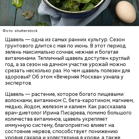
Опасность же щавеля состоит в том, что он
содержит большое количество щавелевой кислоты,
которая может способствовать образованию
Фото: shutterstock
камней в почках, объяснила диетолог.
Щавель — одна из самых ранних культур. Сезон
ЗДОРОВЬЕ
ВРАЧИ
РАСТЕНИЯ
грунтового длится с мая по июнь. В этот период
ПРОДУКТЫ
зелень максимально сочная, нежная и богатая
витаминами. Тепличный щавель доступен круглый
год, а за сезон на дачном участке урожай можно
срезать несколько раз. Но чем щавель полезен для
здоровья? Об этом «Вечерняя Москва» узнала у
экспертов.
Щавель — растение, которое богато пищевыми
волокнами, витамином С, бета-каротином, магнием,
медью, йодом, железом и калием. Как рассказала
врач-диетолог Ирина Писарева, помимо большого
количества витаминов, щавель укрепляет
иммунную систему, благоприятно влияет на
состояние нервов, способствует понижению
уровня сахара и холестерина в крови, а также