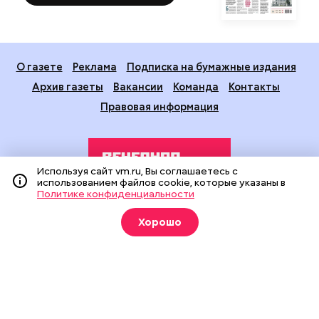
О газете
Реклама
Подписка на бумажные издания
Архив газеты
Вакансии
Команда
Контакты
Правовая информация
Используя сайт vm.ru, Вы соглашаетесь с
использованием файлов cookie, которые указаны в
Политике конфиденциальности
Издание создано при финансовой поддержке Департамента
Хорошо
средств массовой информации и рекламы города Москвы.
На сайте применяются рекомендательные технологии
(информационные технологии предоставления информации
на основе сбора, систематизации и анализа сведений,
относящихся к предпочтениям пользователей сети
«Интернет», находящихся на территории Российской
Федерации).