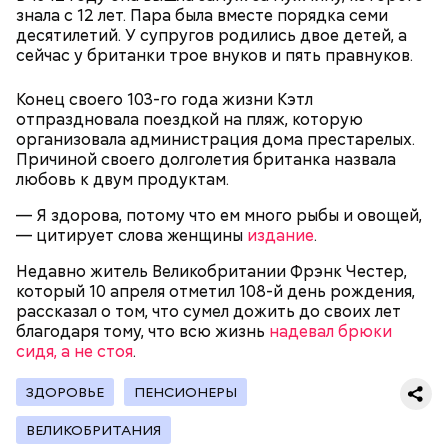
знала с 12 лет. Пара была вместе порядка семи
— В дыне содержится много сахара, который
десятилетий. У супругов родились двое детей, а
представлен фруктозой. С одной стороны — это
сейчас у британки трое внуков и пять правнуков.
хорошо, потому что дает энергию. Но важно
помнить, что сладкими дынями не нужно сильно
Конец своего 103-го года жизни Кэтл
увлекаться, так же как и арбузами, людям с
отпраздновала поездкой на пляж, которую
сахарным диабетом и лишним весом, —
организовала администрация дома престарелых.
подчеркнула доктор.
Причиной своего долголетия британка назвала
любовь к двум продуктам.
— Я здорова, потому что ем много рыбы и овощей,
— цитирует слова женщины
издание
.
— Кабачки, порезанные кубиками, нужно легко
Недавно житель Великобритании Фрэнк Честер,
обжарить на сковороде. К ним добавляются зелень
который 10 апреля отметил 108-й день рождения,
петрушки, чеснок, соль и оливковое масло.
рассказал о том, что сумел дожить до своих лет
Получается очень вкусно, — поделился рецептом
благодаря тому, что всю жизнь
надевал брюки
Копылов.
сидя, а не стоя
.
ЗДОРОВЬЕ
ПЕНСИОНЕРЫ
с сахарным диабетом;
ВЕЛИКОБРИТАНИЯ
лишним весом.