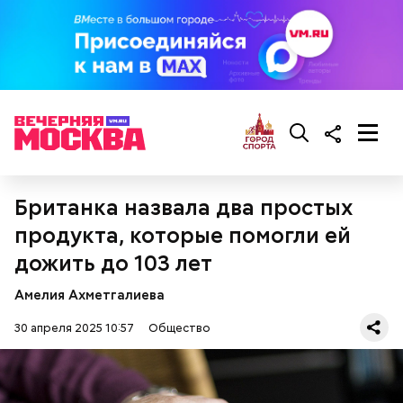
кабачок;
брынза;
растительное масло;
помидоры черри либо грунтовые.
беременным, кормящим женщинам;
Британка назвала два простых
людям с ослабленной иммунной системой;
продукта, которые помогли ей
пожилым;
детям.
дожить до 103 лет
Амелия Ахметгалиева
30 апреля 2025 10:57
Общество
Ингредиенты: