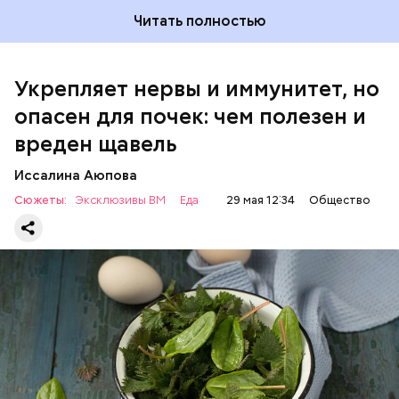
Читать полностью
Укрепляет нервы и иммунитет, но
опасен для почек: чем полезен и
— Если человек уже болеет мочекаменной
вреден щавель
болезнью, щавель ему не рекомендуется. При
артрите, гастрите, холецистите, синдроме
Иссалина Аюпова
раздраженного кишечника, язвах и панкреатите
Сюжеты:
Эксклюзивы ВМ
Еда
29 мая 12:34
Общество
продукт тоже лучше исключить из рациона, —
предупредила врач. — Он может привести к
повышению кислотности желудка и раздражать
слизистые оболочки.