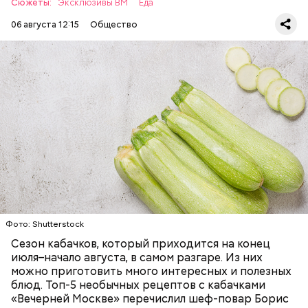
Сюжеты:
Эксклюзивы ВМ
Еда
06 августа 12:15
Общество
Ингредиенты:
— Наиболее распространенные борщ, щи, котлеты,
салаты, лаваш с творогом и сыром, пироги, омлет,
запеканка. Щавеля там везде используется
ЕДА
ОВОЩИ
РЕЦЕПТЫ
немного, поэтому никакого вреда от него не будет.
Чем разнообразнее рацион питания человека, тем
лучше. Потому что это исключает вероятность
возникновения дефицитов микроэлементов, —
заверил специалист.
Фото: Shutterstock
Фото: Shutterstock
Сезон кабачков, который приходится на конец
июля–начало августа, в самом разгаре. Из них
можно приготовить много интересных и полезных
блюд. Топ-5 необычных рецептов с кабачками
«Вечерней Москве» перечислил шеф-повар Борис
Вред дыни