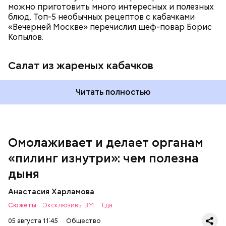
можно приготовить много интересных и полезных
блюд. Топ-5 необычных рецептов с кабачками
«Вечерней Москве» перечислил шеф-повар Борис
Вред дыни
Копылов.
Салат из жареных кабачков
Читать полностью
кремний — укрепляет кости, зубы, волосы и
ногти и оказывает омолаживающее действие;
витамин С — работает как антиоксидант,
иммуномодулятор, помогает выработке
соединительной ткани, улучшает тургор кожи;
Омолаживает и делает органам
клетчатка — достаточно нежная и забирает
«пилинг изнутри»: чем полезна
излишки холестерина, сахара и соли тяжелых
металлов;
дыня
фолиевая кислота (в большом количестве) —
она необходима беременным женщинам,
Анастасия Харламова
— В момент стресса он держит сосуды под
чтобы формировалась нервная трубка у
Сюжеты:
контролем и контролирует более 300 реакций
Эксклюзивы ВМ
Еда
плода. Также ее рекомендуют принимать для
нашего организма. Также положительно влияет на
снижения уровня гомоцистеина — это
05 августа 11:45
Общество