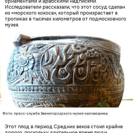
орнаментами и арабскими надписями.
Исследователи рассказали, что этот сосуд сделан
Ингредиенты:
из «морского кокоса», который произрастает в
тропиках в тысячах километров от подмосковного
музея.
Ранние плоды, по словам врача, лучше не есть:
Терапевт Кондрахин назвал
Чистит сосуды и защищает от
продукты и напитки, которые
рака: чем полезен кресс-салат
выводят токсины из организма
Фото: пресс-служба Звенигородского музея-заповедника
Этот плод в период Средних веков стоил крайне
дорого, поскольку длительное время люди