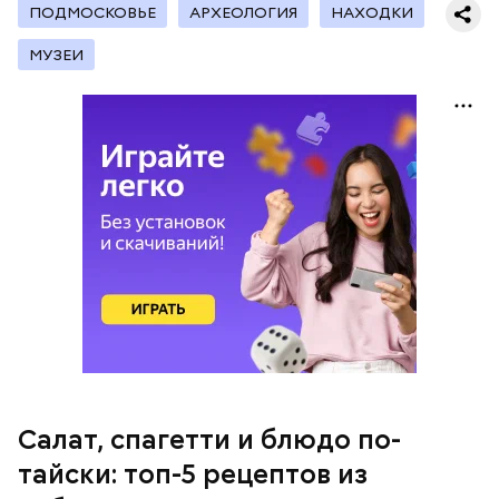
ПОДМОСКОВЬЕ
АРХЕОЛОГИЯ
НАХОДКИ
с сахарным диабетом;
МУЗЕИ
лишним весом.
кабачок;
петрушка;
чеснок;
оливковое масло;
соль.
Салат, спагетти и блюдо по-
Однако диетолог предупредила: не для всех дыня
тайски: топ-5 рецептов из
может быть полезна. В первую очередь ее стоит
есть с осторожностью людям: