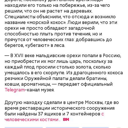
Спагетти из кабачков
находили его только на побережье, из-за чего
решили, что он не растет на деревьях.
Специалисты объяснили, что отсюда и возникло
название «морской кокос». Люди верили, что эти
— В дыне содержится много сахара, который
орехи не просто обладают загадочной
представлен фруктозой. С одной стороны — это
способностью плыть против течения, но и
хорошо, потому что дает энергию. Но важно
прячутся от человеческих глаз: добравшись до
помнить, что сладкими дынями не нужно сильно
берегов, «убегают» в леса.
увлекаться, так же как и арбузами, людям с
— В XVII веке мальдивские орехи попали в Россию,
сахарным диабетом и лишним весом, —
но приобрести их мог лишь царь, поскольку за
подчеркнула доктор.
каждый плод просили столько золота, сколько
умещалось в его скорлупе. Из драгоценного кокоса
резчики Оружейной палаты делали братины,
ковши, ароматницы, — передает официальный
Telegram
-канал музея.
— Кабачки, порезанные кубиками, нужно легко
обжарить на сковороде. К ним добавляются зелень
Другую находку сделали в центре Москвы, где во
петрушки, чеснок, соль и оливковое масло.
время реставрации исторического сооружения
Получается очень вкусно, — поделился рецептом
были найдены 37 ящиков и 7 контейнеров
с
Копылов.
человеческими костями
.