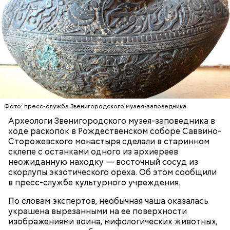
предостерегла Соломатина.
кабачок;
брынза;
растительное масло;
помидоры черри либо грунтовые.
Фото: пресс-служба Звенигородского музея-заповедника
Археологи Звенигородского музея-заповедника в
ходе раскопок в Рождественском соборе Саввино-
Сторожевского монастыря сделали в старинном
беременным, кормящим женщинам;
склепе с останками одного из архиереев
людям с ослабленной иммунной системой;
неожиданную находку — восточный сосуд из
пожилым;
скорлупы экзотического ореха. Об этом сообщили
детям.
в пресс-службе культурного учреждения.
По словам экспертов, необычная чаша оказалась
украшена вырезанными на ее поверхности
изображениями воина, мифологических животных,