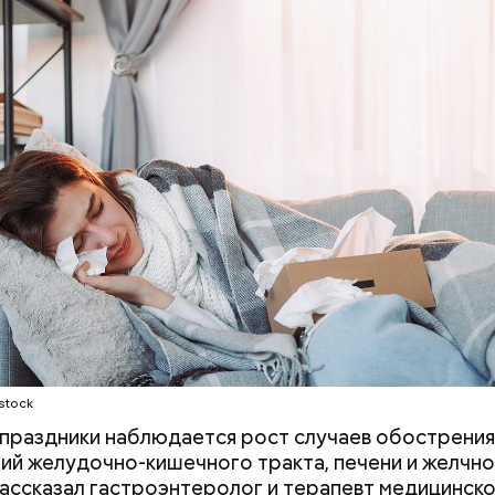
ным диабетом;
весом.
ти из кабачков
т и сезон черешни. «Вечерняя Москва» узнала у в
лога-диетолога Натальи Лазуренко,
как правильн
льзой для здоровья.
stock
 праздники наблюдается рост случаев обострения
ий желудочно-кишечного тракта, печени и желчно
ассказал гастроэнтеролог и терапевт медицинск