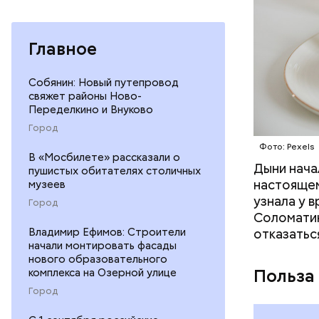
Главное
Собянин: Новый путепровод
свяжет районы Ново-
Переделкино и Внуково
Город
Фото: Pexels
В «Мосбилете» рассказали о
Дыни начал
— Если че
пушистых обитателях столичных
настоящем
музеев
рекоменду
узнала у 
раздражен
Город
Соломатин
исключить
Владимир Ефимов: Строители
отказатьс
повышению
начали монтировать фасады
нового образовательного
комплекса на Озерной улице
Польза
Город