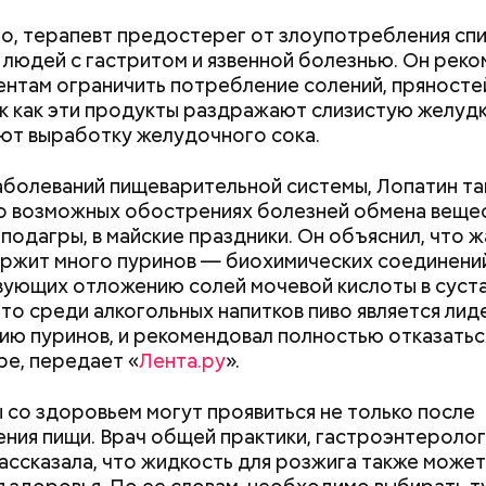
пециалист.
о, терапевт предостерег от злоупотребления сп
 людей с гастритом и язвенной болезнью. Он рек
ентам ограничить потребление солений, пряносте
ак как эти продукты раздражают слизистую желудк
ют выработку желудочного сока.
Как банки будут
С 1 сентября ро
болеваний пищеварительной системы, Лопатин т
;
блокировать переводы при
школьники будут
о возможных обострениях болезней обмена вещес
а;
обнаружении вредоносного
новой программ
подагры, в майские праздники. Он объяснил, что 
ПО на устройствах клиентов
изменится
ржит много пуринов — биохимических соединений
ое масло;
ующих отложению солей мочевой кислоты в суста
erstock
что среди алкогольных напитков пиво является ли
ю пуринов, и рекомендовал полностью отказатьс
ре, передает «
Лента.ру
».
со здоровьем могут проявиться не только после
ния пищи. Врач общей практики, гастроэнтеролог
ассказала, что жидкость для розжига также может