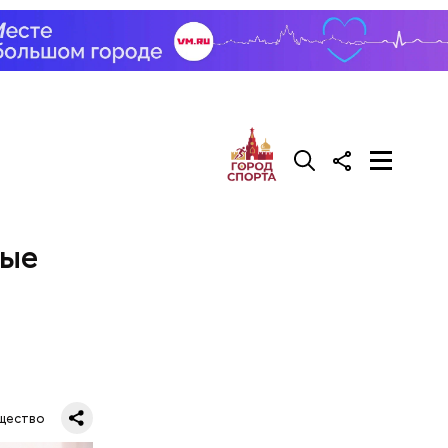
рые
щество