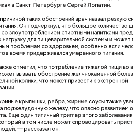
ка» в Санкт-Петербурге Сергей Лопатин.
причиной таких обострений врач назвал резкую с
итания. Он подчеркнул, что большое количество 
 со злоупотреблением спиртными напитками пред
 нагрузку для пищеварительной системы и может 
, порезанные кубиками, нужно легко обжарить на
етолог предупредила: не для всех дыня может бы
ным проблемам со здоровьем, особенно если чел
. К ним добавляются зелень петрушки, чеснок, сол
В первую очередь ее стоит есть с осторожностью
гое время придерживался умеренного питания.
 масло. Получается очень вкусно, — поделился р
акже отметил, что потребление тяжелой пищи во 
может вызвать обострение желчнокаменной болез
елчной колики, что может привести к экстренной
зации.
уриные крылышки, ребра, жирные соусы также ув
е распространенные борщ, щи, котлеты, салаты, 
на поджелудочную железу, что опасно развитием 
и сыром, пироги, омлет, запеканка. Щавеля там ве
та. Еще один типичный триггер этого заболевани
тся немного, поэтому никакого вреда от него не б
 который в том числе может спровоцировать присту
знее рацион питания человека, тем лучше. Потом
юдей, — рассказал он.
 вероятность возникновения дефицитов микроэл