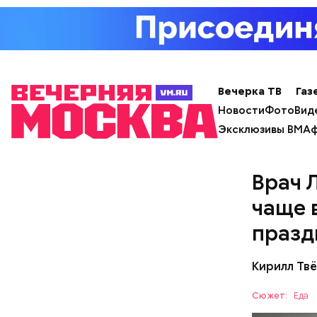
подчеркну
Вечерка ТВ
Газ
Новости
Фото
Вид
Эксклюзивы ВМ
Аф
Врач 
чаще 
празд
Кирилл Тв
Сюжет:
Еда