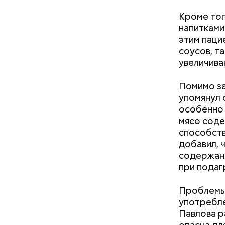
заверил с
Кроме тог
напитками
этим паци
соусов, т
увеличива
Приседания, планка, выпады:
Помимо за
кабачок
топ лучших и эффективных
упомянул 
петрушк
упражнений для разминки
особенно 
чеснок;
мясо соде
оливков
способств
соль.
Фото: Shutt
добавил, 
содержани
при подаг
Проблемы 
употребле
Павлова р