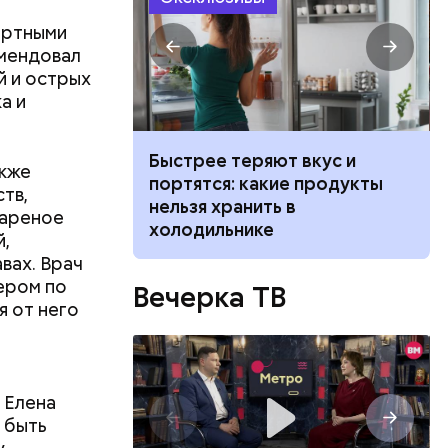
иртными
омендовал
й и острых
а и
ссийские
Быстрее теряют вкус и
акже
 учиться по
портятся: какие продукты
тв,
е: что
нельзя хранить в
жареное
холодильнике
,
вах. Врач
дером по
Вечерка ТВ
я от него
 Елена
 быть