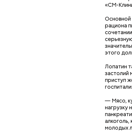
«СМ-Клини
Основной 
рациона п
сочетании
серьезную
— Кабачки
Однако ди
значитель
сковороде
полезна. 
этого дол
оливковое
Копылов.
Лопатин т
застолий 
приступ ж
госпитали
— Мясо, к
— Наиболе
нагрузку 
творогом 
панкреати
используе
алкоголь,
разнообра
молодых л
исключает