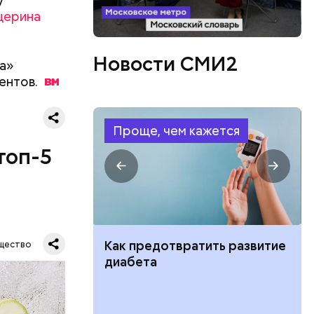
у
ествует
ицерина
Новости СМИ2
а»
ентов.
Проще, чем кажется
топ-5
ут ли дом по
Как предотвратить развитие
щество
кве: где
диабета
цию и сроки