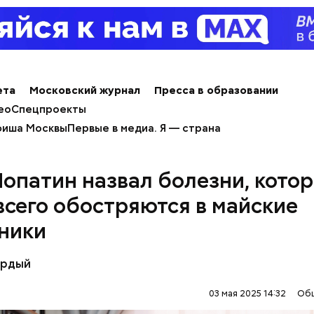
ла доктор.
ета
Московский журнал
Пресса в образовании
ео
Спецпроекты
иша Москвы
Первые в медиа. Я — страна
Лопатин назвал болезни, кото
всего обостряются в майские
ники
ёрдый
03 мая 2025 14:32
Об