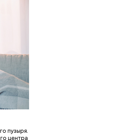
рача —
о есть эту
го пузыря.
ого центра