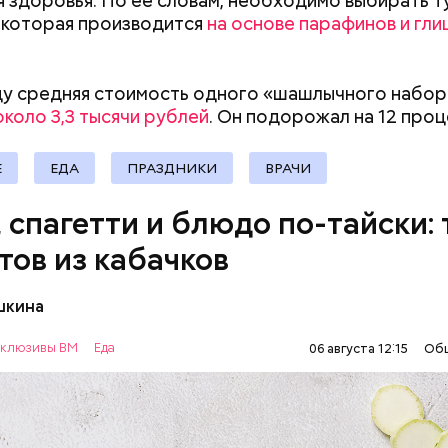
я здоровья. По ее словам, необходимо выбирать т
докринолог Алексей Калинчев рассказал, что сущ
 которая производится
на основе парафинов и гл
 блюд, где используют растение.
ыни
ду средняя стоимость одного «шашлычного набор
около 3,3 тысячи рублей
. Он подорожал на 12
проц
Е
ЕДА
ПРАЗДНИКИ
ВРАЧИ
, спагетти и блюдо по-тайски: 
тов из кабачков
шкина
нты:
Как получить до 100 тысяч
Как узнать, снес
клюзивы ВМ
Еда
06 августа 12:15
Об
рублей от государства при
реновации в Мос
ОВОЩИ
РЕЦЕПТЫ
трудной ситуации: кто может
искать информа
претендовать и какие нужны
документы