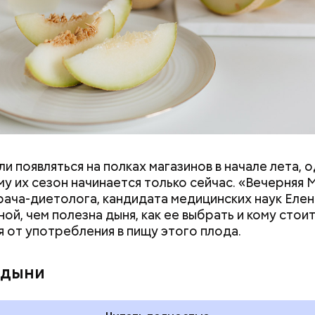
и появляться на полках магазинов в начале лета, о
ловек уже болеет мочекаменной болезнью, щавель
у их сезон начинается только сейчас. «Вечерняя 
ется. При артрите, гастрите, холецистите, синд
врача-диетолога, кандидата медицинских наук Еле
ного кишечника, язвах и панкреатите продукт то
ой, чем полезна дыня, как ее выбрать и кому стои
 из рациона, — предупредила врач. — Он может п
я от употребления в пищу этого плода.
 кислотности желудка и раздражать слизистые о
 дыни