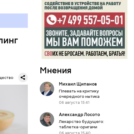
е
ня
органов.
ет;
линг
рживают
ключать
твах в
Мнения
ся.
му
щество
ь,
Михаил Щипанов
и и
Плевать на критику
очередного нытика
06 августа 15:41
Александр Лосото
Лекарство будущего:
таблетка-оригами
06 августа 15:40