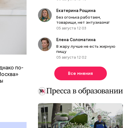
Екатерина Рощина
Без огонька работаем,
товарищи, нет энтузиазма!
05 августа 12:03
Елена Соломатина
В жару лучше не есть жирную
пищу
05 августа 12:02
днако по-
 ему не
Все мнения
Москва»
роме
ны
же лучше
т
ривести к
болочки.