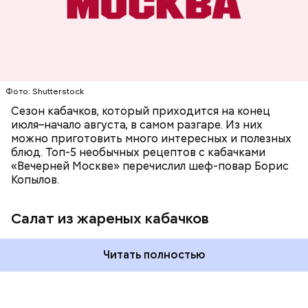
Фото: Shutterstock
Фото: Shutterstock
Сезон кабачков, который приходится на конец
июля–начало августа, в самом разгаре. Из них
можно приготовить много интересных и полезных
блюд. Топ-5 необычных рецептов с кабачками
Вред дыни
«Вечерней Москве» перечислил шеф-повар Борис
Копылов.
Салат из жареных кабачков
кремний — укрепляет кости, зубы, волосы и
Читать полностью
ногти и оказывает омолаживающее действие;
витамин С — работает как антиоксидант,
иммуномодулятор, помогает выработке
соединительной ткани, улучшает тургор кожи;