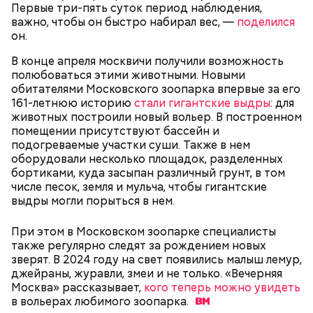
Первые три-пять суток период наблюдения,
важно, чтобы он быстро набирал вес, —
поделился
он.
— Кабачки, порезанные кубиками, нужно легко
В конце апреля москвичи получили возможность
обжарить на сковороде. К ним добавляются зелень
полюбоваться этими животными. Новыми
петрушки, чеснок, соль и оливковое масло.
обитателями Московского зоопарка впервые за его
Получается очень вкусно, — поделился рецептом
161-летнюю историю
стали гигантские выдры
: для
Копылов.
животных построили новый вольер. В построенном
помещении присутствуют бассейн и
с сахарным диабетом;
подогреваемые участки суши. Также в нем
лишним весом.
оборудовали несколько площадок, разделенных
бортиками, куда засыпан различный грунт, в том
числе песок, земля и мульча, чтобы гигантские
выдры могли порыться в нем.
При этом в Московском зоопарке специалисты
также регулярно следят за рождением новых
зверят. В 2024 году на свет появились малыш лемур,
джейраны, журавли, змеи и не только. «Вечерняя
кабачок;
Москва» рассказывает,
кого теперь можно увидеть
петрушка;
в вольерах любимого
зоопарка.
чеснок;