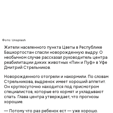
Терапевт Кондрахин назвал
Чистит сосуды и защищает от
продукты и напитки, которые
рака: чем полезен кресс-салат
выводят токсины из организма
Фото: Unsplash
Спагетти из кабачков
Жители населенного пункта Цветы в Республике
Башкортостан спасли новорожденную выдру. О
необычном случае рассказал руководитель центра
реабилитации диких животных «Пин и Пуф» в Уфе
Дмитрий Стрельников.
— В дыне содержится много сахара, который
представлен фруктозой. С одной стороны — это
Новорожденного отогрели и накормили. По словам
хорошо, потому что дает энергию. Но важно
Стрельникова, выдренок имеет хороший аппетит.
помнить, что сладкими дынями не нужно сильно
Он круглосуточно находится под присмотром
увлекаться, так же как и арбузами, людям с
специалистов, которые его кормят и укладывают
сахарным диабетом и лишним весом, —
спать. Глава центра утверждает, что прогнозы
подчеркнула доктор.
хорошие.
— Потому что раз ребенок ест — уже хорошо.