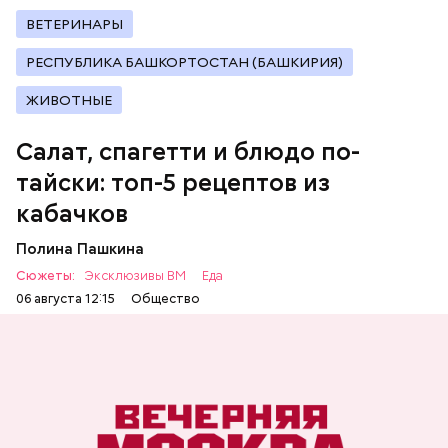
оливковое масло;
соль.
ВЕТЕРИНАРЫ
РЕСПУБЛИКА БАШКОРТОСТАН (БАШКИРИЯ)
ЖИВОТНЫЕ
Однако диетолог предупредила: не для всех дыня
Салат, спагетти и блюдо по-
может быть полезна. В первую очередь ее стоит
есть с осторожностью людям:
тайски: топ-5 рецептов из
кабачков
Полина Пашкина
Сюжеты:
Эксклюзивы ВМ
Еда
06 августа 12:15
Общество
Ингредиенты:
ЕДА
ОВОЩИ
РЕЦЕПТЫ