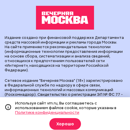
Издание создано при финансовой поддержке Департамента
средств массовой информации и рекламы города Москвы.
На сайте применяются рекомендательные технологии
(информационные технологии предоставления информации
на основе сбора, систематизации и анализа сведений,
относящихся к предпочтениям пользователей сети
«Интернет», находящихся на территории Российской
Федерации).
Сетевое издание "Вечерняя Москва" (18+) зарегистрировано
в Федеральной службе по надзору в сфере связи,
информационных технологий и массовых коммуникаций
(Роскомнадзор). Свидетельство о регистрации ЭЛ № ФС 77 -
90524 от 09.12.2025. Учредитель: АО "Редакция газеты
Используя сайт vm.ru, Вы соглашаетесь с
"Вечерняя Москва". Главный редактор
vm.ru
: Александр
использованием файлов cookie, которые указаны в
Геннадьевич Глуходедов. Адрес редакции: 127015, г.Москва,
Политике конфиденциальности
Бумажный пр-д, д. 14, стр. 2. Телефон:
+7(499)557-04-24
. Адрес
эл.почты:
edit@vm.ru
. Почта для связи с редакцией сайта:
news@vm.ru
.
Хорошо