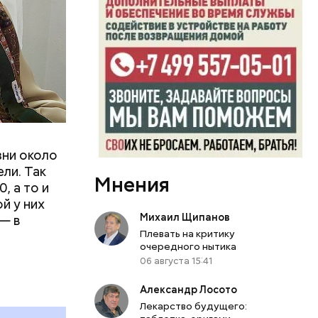
зни около
ли. Так
Мнения
, а то и
й у них
Михаил Щипанов
— в
Плевать на критику
очередного нытика
06 августа 15:41
Александр Лосото
Лекарство будущего: