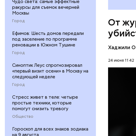
Чудо света: самые эффектные
сотрудник
ракурсы для съемок вечерней
и операто
Москвы
туризма. 
От жу
Город
директора
убийс
помещение
Ефимов: Шесть домов передали
канала ко
под заселение по программе
выстрелов
реновации в Южном Тушине
Хаджили О
спину. Фл
Город
но спустя
24 июня 11:42
Синоптик Леус спрогнозировал
умер не ср
«первый визит осени» в Москву на
редакцию 
следующей неделе
ПРОИСШЕ
котором о
Город
Чарлстоне
УБИЙСТВ
был черно
Стресс живет в теле: четыре
дискримин
простые техники, которые
однажды п
помогут снизить тревогу
его «подс
Общество
Гороскоп для всех знаков зодиака
на 9 августа