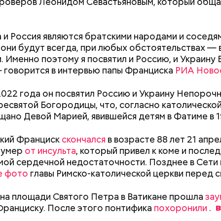
роверов Леонидом Севастьяновым, который обща
ду Тадзима потеряла мужа. А спустя 11 лет перееха
 и Россия являются братскими народами и соседям
х. В 2015 году, когда ей было 115 лет, она была п
они будут всегда, при любых обстоятельствах — в
во политика Инэдзиро Асанумы
рым человеком в Японии, а в 2017-м — старейшим 
. Именно поэтому я посвятил и Россию, и Украину
ире. Также она была последним человеком, родив
 говорится в интервью папы Франциска
РИА Ново
Наби Тадзима умерла 21 апреля 2018 года, прожив 1
2022 года он посвятил Россию и Украину Непороч
есвятой Богородицы, что, согласно католической
щано Девой Марией, явившейся детям в Фатиме в 1
ский Франциск
скончался
в возрасте 88 лет 21 апре
 умер
от инсульта
, который привел к коме и посл
ой сердечной недостаточности. Позднее в Сети 
 1963 года мир потрясло известие об убийстве 35-
е фото
главы Римско-католической церкви перед 
а США Джона Кеннеди. Убийцей оказался 24-летн
Как получить до 100 тысяч
Как узнать, снес
альд. Вскоре его арестовали. 24 ноября его вели 
 на площади Святого Петра в Ватикане прошла
зау
рублей от государства при
реновации в Мос
лицейского управления в окружную тюрьму. Пере
Франциску. После этого понтифика
похоронили
.
трудной ситуации: кто может
искать информа
широко освещался в СМИ в прямом эфире. В какой
претендовать и какие нужны