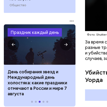
Общество
Фото: соцс
Праздник каждый день
Фото: Shutter
За время 
разные тр
и убийств
случаев, 
Убийст
День собирания звезд и
День шевеле
Международный день
и Междунар
Уорда
холостяка: какие праздники
подкаблучни
отмечают в России и мире 7
праздники о
августа
и мире 6 авг