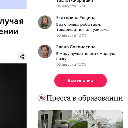
таблетка-оригами
он Паркер
06 августа 15:40
ии
льного
Екатерина Рощина
случая
омент в
Без огонька работаем,
ении
к этого
товарищи, нет энтузиазма!
ко
05 августа 12:03
ена в
Елена Соломатина
 машине,
В жару лучше не есть жирную
ся, однако
пищу
ьбы в
05 августа 12:02
 в
еркви в
Все мнения
лэнаган
асовой
 Паркер
рес и даже
дров.