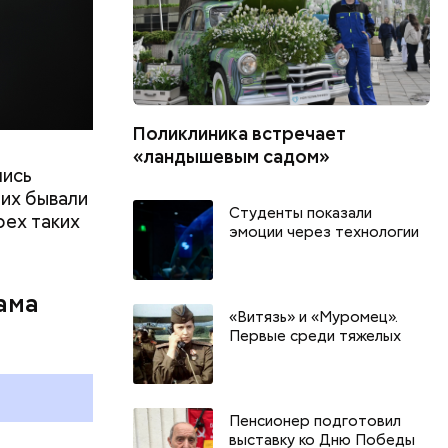
Поликлиника встречает
«ландышевым садом»
лись
их бывали
Студенты показали
рех таких
эмоции через технологии
ама
День книголюбов и День
«Витязь» и «Муромец».
воздушных поцелуев: какие
Первые среди тяжелых
праздники отмечают в России
и мире 9 августа
Пенсионер подготовил
выставку ко Дню Победы