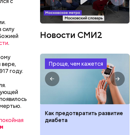
лся с
ла в дом
и.
ризнана
 силу
Новости СМИ2
из живущих
 Божией
шимся в
сти
.
17 лет.
ному
Проще, чем кажется
 вере,
917 году.
ля.
едующей
появилось
го
смертью.
ий Ли
ут ли дом по
Как предотвратить развитие
через
покойная
кве: где
диабета
вод
цию и сроки
-то