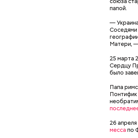
союза ста
папой.
В 1991 го
— Украина
престарелы
Соседями 
Убийст
самым ста
географии
людей в м
Матери, —
XIX веке. 
25 марта 
Сердцу Пр
было заве
Папа рим
Понтифик
необратим
22 ноября
последне
президент
Как поменять батареи дома и
Харви Осв
26 апреля
не получить штраф
подвал по
месса
по 
Освальда 