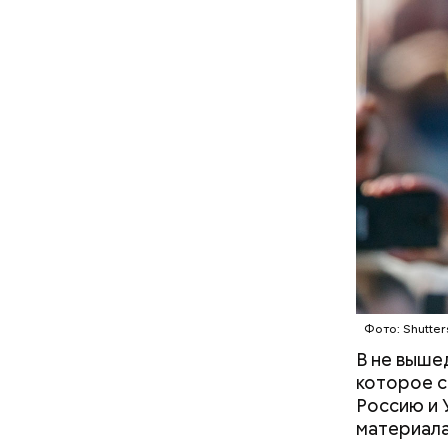
Люсиль 
К концу августа станут
опаснее: как вести себя при
встрече со змеей и что
делать в случае укуса
Фото: Shutter
Фото: wikim
В не выше
которое с
Россию и 
материала