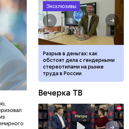
Эксклюзивы
»: что стоит
Разрыв в деньгах: как
лодежи жить
обстоят дела с гендерными
себя»
стереотипами на рынке
труда в России
Вечерка ТВ
ью,
еризовал
из
семирного