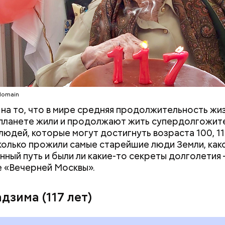
c domain
c domain
domain
на то, что в мире средняя продолжительность жи
а планете жили и продолжают жить супердолгожите
во Ли Харви Освальда
людей, которые могут достигнуть возраста 100, 110
Сколько прожили самые старейшие люди Земли, како
нный путь и были ли какие-то секреты долголетия 
 «Вечерней Москвы».
дзима (117 лет)
а 2015 года в американском штате Вирджиния двое