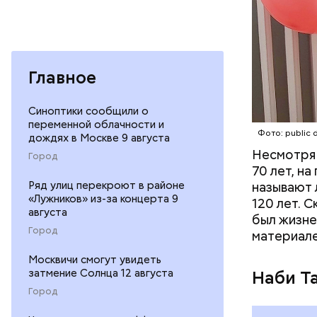
Фото: publi
Главное
Синоптики сообщили о
переменной облачности и
Фото: publi
Фото: public 
дождях в Москве 9 августа
Несмотря 
Город
70 лет, н
Убийст
Ряд улиц перекроют в районе
называют 
«Лужников» из-за концерта 9
120 лет. 
августа
был жизне
Город
материале
Москвичи смогут увидеть
затмение Солнца 12 августа
Наби Та
Город
26 август