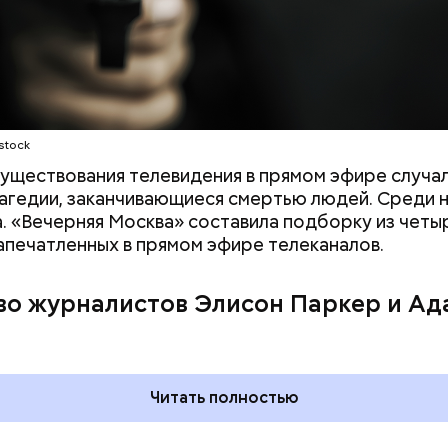
ети скриншот
stock
существования телевидения в прямом эфире случа
агедии, заканчивающиеся смертью людей. Среди н
а. «Вечерняя Москва» составила подборку из четы
запечатленных в прямом эфире телеканалов.
во журналистов Элисон Паркер и Ад
ния пальцами ног
День разглядывания
одный день
горизонта и День пьяного
ка: какие
курсанта: какие праздники
тмечают в России
отмечают в России и мире 5
уста
августа
Читать полностью