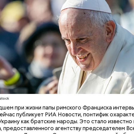
Рандон (118 лет)
Стресс живет в теле: четыре
«Поколение соло
простые техники, которые
за желанием мо
помогут снизить тревогу
с фокусом «на 
stock
edia.org
дшем при жизни папы римского Франциска интерв
ейчас публикует РИА Новости, понтифик охаракт
Украину как братские народы. Это стало известно 
, предоставленного агентству председателем В