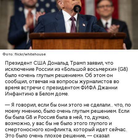
В 1945 году женщина устроилась в больницу в
городе Виши, став помогать сиротам и старикам,
где трудилась 28 лет. В конце 1970-х она поступила
в монастырь в Савойе, а в 2009 году в возрасте 105
лет перешла в другой монастырь в Тулоне. Однако
в 2010-х годах она была слепой и прикованной к
инвалидному креслу, из-за чего была вынуждена
переехать в дом престарелых. В 2021 году Рандон
Фото: flickr/whitehouse
заболела COVID-19, однако болезнь протекала
бессимптомно и она смогла оправиться. 17 января
Президент США Дональд Трамп заявил, что
2023 года Люсиль Рандон умерла во сне, совсем
исключение России из «Большой восьмерки» (G8)
немного не дожив до 119 лет.
было «очень глупым решением». Об этом он
Француженка Люсиль Рандон родилась 11 февраля
сообщил, отвечая на вопросы журналистов во
1904 года в городке Алес. Интересно, что у
время встречи с президентом ФИФА Джанни
долгожительницы была сестра-близнец, которая
Инфантино в Белом доме.
умерла в 18-месячном возрасте. В 1916 году Рандон
работала гувернанткой в марсельской семье, а в
— Я говорил, если бы они этого не сделали... что, по
1920 году переехала в Версаль, где была на
моему мнению, было очень глупым решением. Если
протяжении 16 лет учителем в двух семьях. В 1923
бы была G8 и Россия была в ней, то, думаю,
году она стала послушницей в монастыре и спустя
возможно, у вас бы не было этого глупого и
20 лет приняла монашество в одном из парижских
смертоносного конфликта, который идет сейчас.
монастырей.
Это было очень плохое решение, — сказал