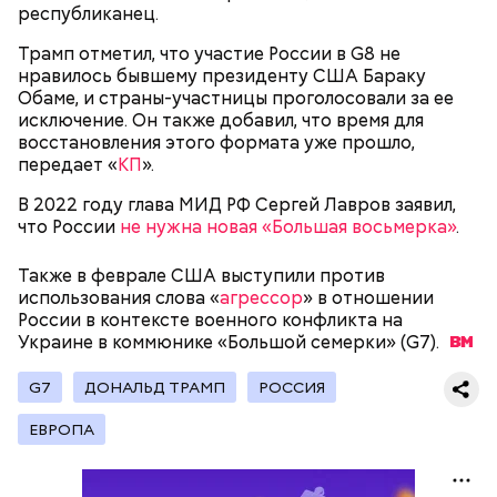
республиканец.
Трамп отметил, что участие России в G8 не
нравилось бывшему президенту США Бараку
Обаме, и страны-участницы проголосовали за ее
исключение. Он также добавил, что время для
восстановления этого формата уже прошло,
передает «
КП
».
В 2022 году глава МИД РФ Сергей Лавров заявил,
что России
не нужна новая «Большая восьмерка»
.
Фото: public domain
Также в феврале США выступили против
использования слова «
агрессор
» в отношении
России в контексте военного конфликта на
Украине в коммюнике «Большой семерки»
(G7).
Люсиль Рандон (118 лет)
G7
ДОНАЛЬД ТРАМП
РОССИЯ
ЕВРОПА