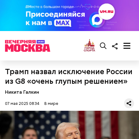
Фото: wikimedia.org
Трамп назвал исключение России
из G8 «очень глупым решением»
Сара Носс (119 лет)
Никита Галкин
07 мая 2025 08:34
В мире