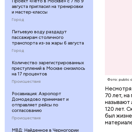
Проект «Лето в Москве» с 7 по 9
августа пригласил на тренировки
и мастер-классы
Город
Питьевую воду раздадут
Фото: publi
пассажирам столичного
транспорта из-за жары 6 августа
Город
Количество зарегистрированных
преступлений в Москве снизилось
на 17 процентов
Фото: publi
Фото: public 
Происшествия
Несмотря 
Росавиация: Аэропорт
70 лет, н
Убийст
Домодедово принимает и
называют 
отправляет рейсы по
120 лет. 
согласованию
был жизне
Происшествия
материале
МВД: Найденное в Черногории