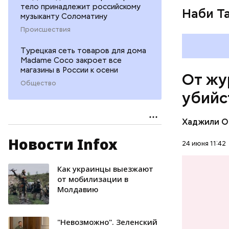
тело принадлежит российскому
Наби Та
музыканту Соломатину
Происшествия
26 август
сотрудник
Турецкая сеть товаров для дома
и операто
Madame Coco закроет все
магазины в России к осени
туризма. 
От жу
директора
Общество
убийс
помещение
канала ко
выстрелов
Хаджили О
спину. Фл
Новости Infox
но спустя
24 июня 11:42
умер не ср
редакцию 
Как украинцы выезжают
ПРОИСШЕ
котором о
от мобилизации в
Чарлстоне
Молдавию
УБИЙСТВ
был черно
дискримин
"Невозможно". Зеленский
однажды п