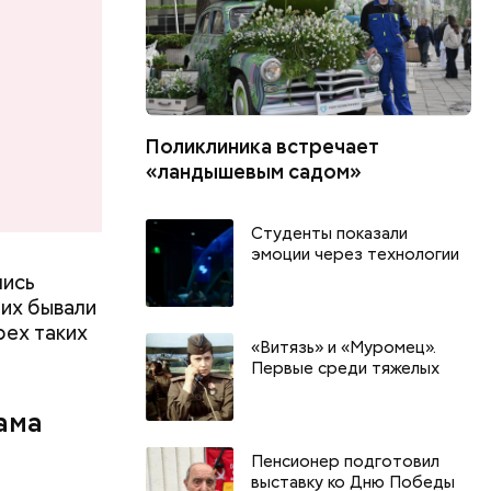
дров.
Поликлиника встречает
«ландышевым садом»
Студенты показали
эмоции через технологии
лись
их бывали
рех таких
«Витязь» и «Муромец».
Первые среди тяжелых
ама
День тульского пряника и
День шевеле
День сидения на
и Междунар
Пенсионер подготовил
подоконниках: какие
подкаблучни
выставку ко Дню Победы