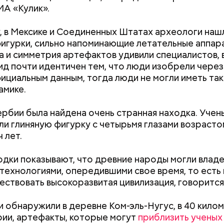
ИА «Кулик».
, в Мексике и Соединенных Штатах археологи наш
игурки, сильно напоминающие летательные аппар
а и симметрия артефактов удивили специалистов, 
ид почти идентичен тем, что люди изобрели через
ду Тадзима потеряла мужа. А спустя 11 лет перееха
фициальным данным, тогда люди не могли иметь так
х. В 2015 году, когда ей было 115 лет, она была п
амике.
во политика Инэдзиро Асанумы
рым человеком в Японии, а в 2017-м — старейшим 
ире. Также она была последним человеком, родив
ербии была найдена очень странная находка. Учен
Наби Тадзима умерла 21 апреля 2018 года, прожив 1
и глиняную фигурку с четырьмя глазами возраст
 лет.
одки показывают, что древние народы могли влад
технологиями, опередившими свое время, то есть 
ествовать высокоразвитая цивилизация, говорится
Как поменять батареи дома и
Как получить до
не получить штраф
рублей от госу
 обнаружили в деревне Ком-эль-Нугус, в 40 кило
трудной ситуац
 1963 года мир потрясло известие об убийстве 35-
ии, артефакты, которые могут
приблизить ученых
претендовать и