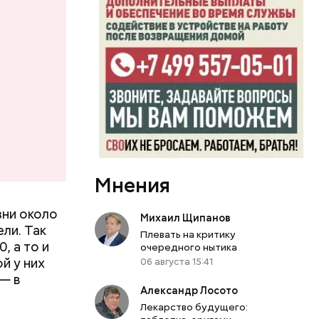
Мнения
зни около
Михаил Щипанов
ли. Так
Плевать на критику
, а то и
очередного нытика
й у них
06 августа 15:41
— в
Александр Лосото
Лекарство будущего: