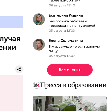
таблетка-оригами
06 августа 15:40
Екатерина Рощина
Без огонька работаем,
он Паркер
товарищи, нет энтузиазма!
ии
05 августа 12:03
льного
случая
омент в
Елена Соломатина
ении
к этого
В жару лучше не есть жирную
пищу
ко
05 августа 12:02
ена в
 машине,
ся, однако
Все мнения
ьбы в
 в
еркви в
лэнаган
асовой
 Паркер
рес и даже