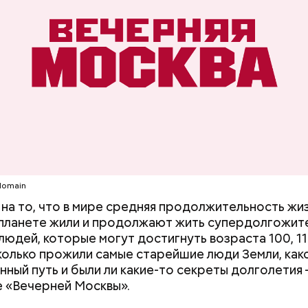
c domain
c domain
domain
на то, что в мире средняя продолжительность жи
а планете жили и продолжают жить супердолгожите
во Ли Харви Освальда
людей, которые могут достигнуть возраста 100, 110
Сколько прожили самые старейшие люди Земли, како
нный путь и были ли какие-то секреты долголетия 
 «Вечерней Москвы».