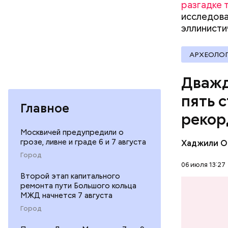
президент
разгадке 
Харви Осв
исследова
подвал по
эллинисти
Освальда 
момент из
АРХЕОЛО
живот. Му
Наби Тадз
он сконча
котором п
Дважд
ночного к
работать 
убийства 
пять 
ребенка. 
Главное
избавить 
Тадзима т
рекор
рассмотре
тростника
смертной 
Москвичей предупредили о
одним из 
он умер от
грозе, ливне и граде 6 и 7 августа
Хаджили О
лет.
больнице,
Город
Кеннеди.
06 июля 13:27
Второй этап капитального
ремонта пути Большого кольца
МЖД начнется 7 августа
ПЕНСИОН
Город