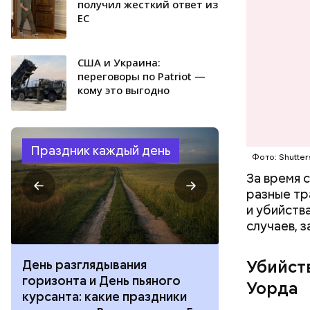
получил жесткий ответ из
его «подс
ЕС
США и Украина:
переговоры по Patriot —
кому это выгодно
Фото: соцс
Праздник каждый день
Фото: Shutter
За время 
разные тр
и убийств
случаев, 
Убийст
День разглядывания
День качания
горизонта и День пьяного
День шампан
Уорда
курсанта: какие праздники
праздники о