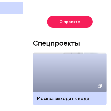
праздники отмечают в России
праздники о
и мире 2 августа
и мире 6 авг
О проекте
Спецпроекты
Москва выходит к воде