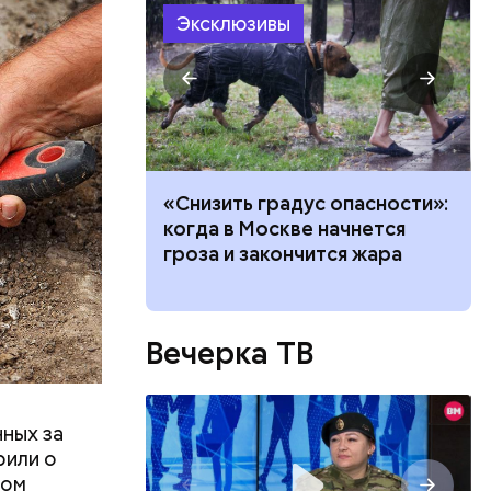
взглядов.
Эксклюзивы
ачей все
«Снизить градус опасности»:
и»: как
когда в Москве начнется
работу с
гроза и закончится жара
Вечерка ТВ
ных за
рили о
том