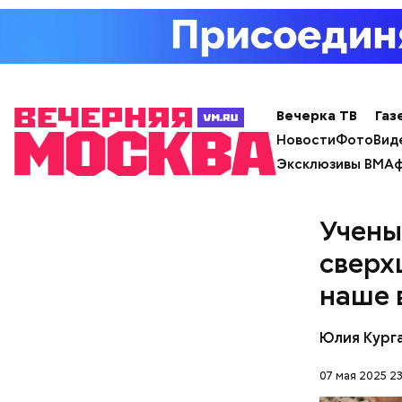
материале
Вечерка ТВ
Газ
Новости
Фото
Вид
Эксклюзивы ВМ
Аф
Учены
сверх
12 октября
Социалист
наше 
своим опп
Фото: publi
Дебаты пр
Юлия Кург
Анасума у
юноша и н
07 мая 2025 23
политика.