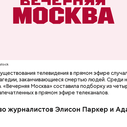
идела», а Уорд написал на него жалобу в отдел ка
ети скриншот
stock
существования телевидения в прямом эфире случа
агедии, заканчивающиеся смертью людей. Среди н
а. «Вечерняя Москва» составила подборку из четы
запечатленных в прямом эфире телеканалов.
во журналистов Элисон Паркер и Ад
 на качелях и
День арбуза и День поцелуев
ского: какие
с зеркалом: какие праздники
тмечают в России
отмечают в России и мире 3