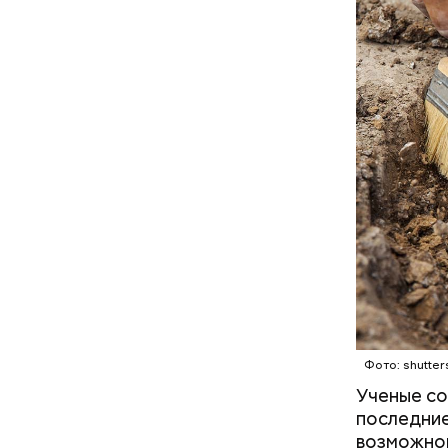
оказался 
Спустя не
Люсиль 
Фото: shutter
Ученые со
последние
Фото: wikim
возможной