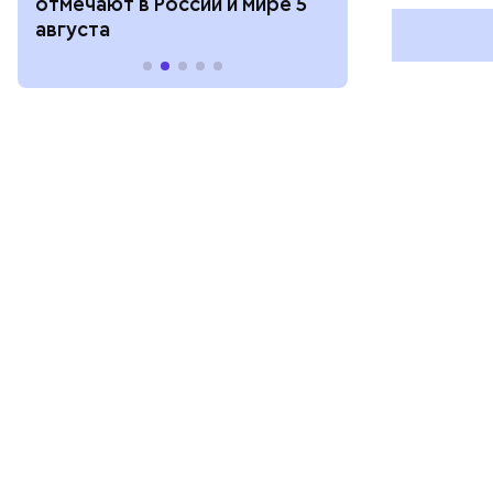
отмечают в России и мире 5
и мире 4 авг
августа