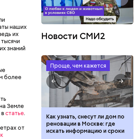
ли
аты наших
ведь их
Новости СМИ2
 тысячи
ла в дом
их знаний
ризнана
из живущих
Проще, чем кажется
шимся в
ые
17 лет.
ом более
еть
на Земле
 в
статье
.
 100 тысяч
Как узнать, снесут ли дом по
дарства при
реновации в Москве: где
метрах от
ии: кто может
искать информацию и сроки
го
 к
 какие нужны