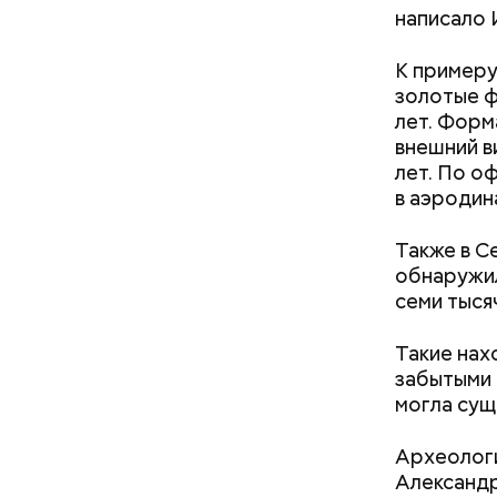
написало 
К примеру
золотые ф
лет. Форм
внешний в
В 1991 го
лет. По о
престарелы
в аэродин
Убийст
самым ста
людей в м
Также в С
XIX веке. 
обнаружил
семи тысяч
Такие нах
забытыми 
могла сущ
Археологи
22 ноября
Александр