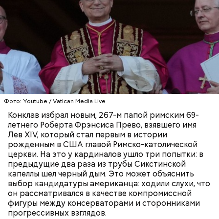
Фото: wikimedia.org
Сара Носс (119 лет)
Фото: Youtube / Vatican Media Live
Конклав избрал новым, 267-м папой римским 69-
летнего Роберта Фрэнсиса Прево, взявшего имя
Лев XIV, который стал первым в истории
рожденным в США главой Римско-католической
церкви. На это у кардиналов ушло три попытки: в
предыдущие два раза из трубы Сикстинской
капеллы шел черный дым. Это может объяснить
выбор кандидатуры американца: ходили слухи, что
В 1945 году женщина устроилась в больницу в
он рассматривался в качестве компромиссной
городе Виши, став помогать сиротам и старикам,
фигуры между консерваторами и сторонниками
где трудилась 28 лет. В конце 1970-х она поступила
прогрессивных взглядов.