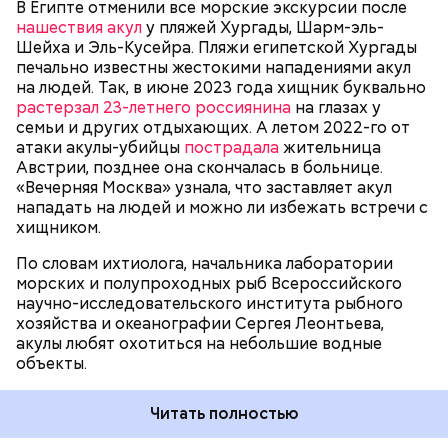
В Египте отменили все морские экскурсии после
пассажиры таких плавательных средств
нашествия акул
у пляжей Хургады, Шарм-эль-
оказывались жертвами этих хищных рыб, — сказал
БЕЗОПАСНОСТЬ
СМЕРТЬ
РЫБА
Шейха и Эль-Кусейра. Пляжи египетской Хургады
собеседник «ВМ».
печально известны жестокими нападениями акул
на людей. Так, в июне 2023 года хищник буквально
растерзал 23-летнего россиянина
на глазах у
семьи и других отдыхающих. А летом 2022-го от
атаки акулы-убийцы
пострадала
жительница
Австрии, позднее она скончалась в больнице.
«Вечерняя Москва» узнала, что заставляет акул
нападать на людей и можно ли избежать встречи с
хищником.
По словам ихтиолога, начальника лаборатории
морских и полупроходных рыб Всероссийского
научно-исследовательского института рыбного
хозяйства и океанографии Сергея Леонтьева,
акулы любят охотиться на небольшие водные
объекты.
Читать полностью