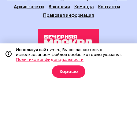
Архив газеты
Вакансии
Команда
Контакты
Правовая информация
Используя сайт vm.ru, Вы соглашаетесь с
использованием файлов cookie, которые указаны в
Политике конфиденциальности
Издание создано при финансовой поддержке Департамента
средств массовой информации и рекламы города Москвы.
Хорошо
На сайте применяются рекомендательные технологии
(информационные технологии предоставления информации
на основе сбора, систематизации и анализа сведений,
относящихся к предпочтениям пользователей сети
«Интернет», находящихся на территории Российской
Федерации).
Сетевое издание "Вечерняя Москва" (18+) зарегистрировано
в Федеральной службе по надзору в сфере связи,
информационных технологий и массовых коммуникаций
(Роскомнадзор). Свидетельство о регистрации ЭЛ № ФС 77 -
90524 от 09.12.2025. Учредитель: АО "Редакция газеты
"Вечерняя Москва". Главный редактор
vm.ru
: Александр
Геннадьевич Глуходедов. Адрес редакции: 127015, г.Москва,