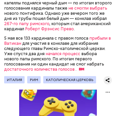
капеллы поднялся черный дым — по итогам второго
голосования кардиналы также
не смогли выбрать
нового понтифика. Однако уже вечером того же
дня из трубы пошел белый дым — конклав избрал
267-го папу римского
, которым стал американский
кардинал
Роберт Фрэнсис Прево
.
Фото: public domain
5 мая все 133 кардинала с правом голоса
прибыли в
Ватикан
для участия в конклаве для избрания
следующего главы Римско-католической церкви.
Уже спустя два дня
начался процесс
выбора
нового папы римского. По итогам первого
голосования ни один кандидат не смог набрать
достаточного количества голосов
.
Люсиль Рандон (118 лет)
ИТAЛИЯ
РИМ
КАТОЛИЧЕСКАЯ ЦЕРКОВЬ
На протяжении всей истории человечества часто
возникали различные секты, которые оказывали
сильное влияние на общество. И если часть из этих
культов были относительно безобидны, то