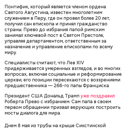
в монастырь в Савойе, а в 2009 году в возрасте 105
Понтифик, который является членом ордена
лет перешла в другой монастырь в Тулоне. Однако
Святого Августина, известен многолетним
в 2010-х годах она была слепой и прикованной к
служением в Перу, где он провел более 20 лет,
инвалидному креслу, из-за чего была вынуждена
получил сан епископа и принял гражданство
переехать в дом престарелых. В 2021 году Рандон
страны. Прево до избрания папой римским
заболела COVID-19, однако болезнь протекала
занимал ключевой пост в Святом Престоле,
бессимптомно и она смогла оправиться. 17 января
управляя департаментом, ответственным за
2023 года Люсиль Рандон умерла во сне, совсем
назначение и управление епископами по всему
немного не дожив до 119 лет.
Француженка Люсиль Рандон родилась 11 февраля
миру.
1904 года в городке Алес. Интересно, что у
долгожительницы была сестра-близнец, которая
Специалисты считают, что Лев XIV
умерла в 18-месячном возрасте. В 1916 году Рандон
придерживается умеренных взглядов, и во многих
работала гувернанткой в марсельской семье, а в
вопросах, включая социальные и реформирование
1920 году переехала в Версаль, где была на
церкви, его позиции пересекаются с воззрениями
протяжении 16 лет учителем в двух семьях. В 1923
предшественника — 266-го папы Франциска.
году она стала послушницей в монастыре и спустя
20 лет приняла монашество в одном из парижских
Президент США Дональд Трамп
уже поздравил
монастырей.
Роберта Прево с избранием. Сам папа в своем
первом обращении призвал верующих построить
мосты диалога для мира.
Днем 8 мая из трубы на крыше Сикстинской