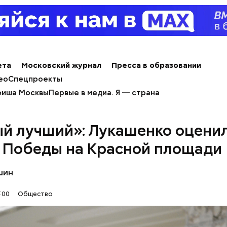
ным диабетом;
весом.
ета
Московский журнал
Пресса в образовании
ти из кабачков
ео
Спецпроекты
иша Москвы
Первые в медиа. Я — страна
й лучший»: Лукашенко оцени
 Победы на Красной площади
шин
:00
Общество
т и сезон черешни. «Вечерняя Москва» узнала у в
лога-диетолога Натальи Лазуренко,
как правильн
льзой для здоровья.