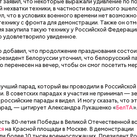
 заявил, что некоторые выражали удивление по п
тся немного, поэтому никакого вреда от него не б
 нехватки техники, в частности воздушного эшел
знее рацион питания человека, тем лучше. Потом
л, что в условиях военного времени нет возможн
 вероятность возникновения дефицитов микроэл
технику с фронта для демонстрации. Также он отм
пециалист.
я закупила такую технику у Российской Федерации
 удовлетворило увиденное.
 добавил, что продолжение празднования состои
резидент Белоруссии уточнил, что белорусский п
о перенесен на вечер, чтобы он смог посетить м
;
учший парад, который вы проводили в Российской
а;
. В советских парадах я участия не принимал — з
 российские парады я видел. И могу сказать, что э
ое масло;
арад, — цитирует Александра Лукашенко «
БелТА
».
erstock
есть 80-летия Победы в Великой Отечественной в
ся
на Красной площади в Москве. В демонстрации
Маникюр кокошником
С 1 сентября ро
ли более 10 тысяч военнослужащих. Президент Р