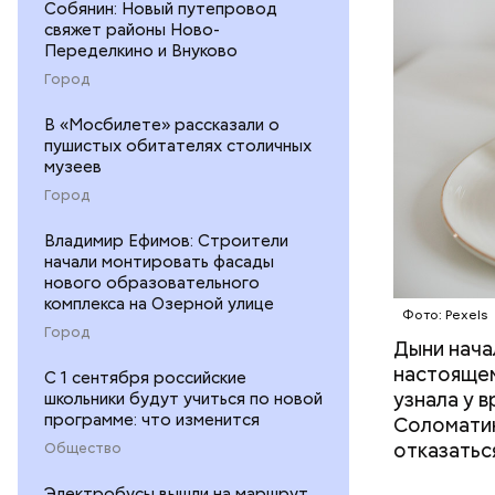
Собянин: Новый путепровод
свяжет районы Ново-
Переделкино и Внуково
Город
В «Мосбилете» рассказали о
пушистых обитателях столичных
музеев
Город
Владимир Ефимов: Строители
начали монтировать фасады
нового образовательного
комплекса на Озерной улице
Фото: Pexels
Город
Дыни начал
— Если че
настоящем
рекоменду
С 1 сентября российские
узнала у 
школьники будут учиться по новой
раздражен
программе: что изменится
Соломатин
исключить
отказатьс
Общество
повышению
Электробусы вышли на маршрут