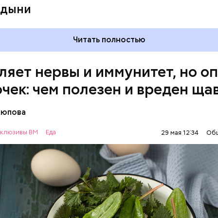
 дыни
Читать полностью
ляет нервы и иммунитет, но о
очек: чем полезен и вреден ща
Аюпова
клюзивы ВМ
Еда
29 мая 12:34
Об
 же щавеля состоит в том, что он содержит боль
о щавелевой кислоты, которая может способство