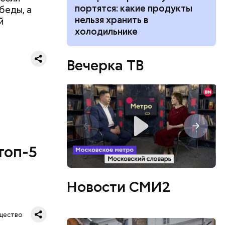
 учиться по
портятся: какие продукты
беды, а
е: что
нельзя хранить в
й
холодильнике
ествует
Вечерка ТВ
топ-5
Новости СМИ2
щество