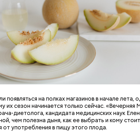
и появляться на полках магазинов в начале лета, о
ловек уже болеет мочекаменной болезнью, щавель
у их сезон начинается только сейчас. «Вечерняя 
ется. При артрите, гастрите, холецистите, синд
врача-диетолога, кандидата медицинских наук Еле
ного кишечника, язвах и панкреатите продукт то
ой, чем полезна дыня, как ее выбрать и кому стои
 из рациона, — предупредила врач. — Он может п
я от употребления в пищу этого плода.
 кислотности желудка и раздражать слизистые о