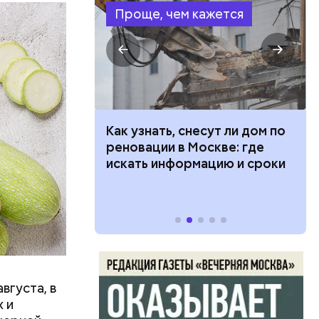
Проще, чем кажется
в день, и
 100 тысяч
Как узнать, снесут ли дом по
ряются
дарства при
реновации в Москве: где
ии: кто может
искать информацию и сроки
 какие нужны
вает
р,
тина
ргор
ыбрать
нику без
вгуста, в
дима
 и
убка у