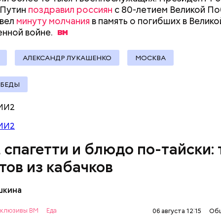
украшу: тренды маникюра в
школьники будут
 Путин
поздравил россиян
с 80-летием Великой По
Москве летом 2026
новой программ
овел
минуту молчания
в память о погибших в Велико
изменится
енной
войне.
докринолог Алексей Калинчев рассказал, что сущ
 блюд, где используют растение.
ыни
АЛЕКСАНДР ЛУКАШЕНКО
МОСКВА
ОБЕДЫ
МИ2
МИ2
, спагетти и блюдо по-тайски: 
тов из кабачков
шкина
нты:
клюзивы ВМ
Еда
06 августа 12:15
Об