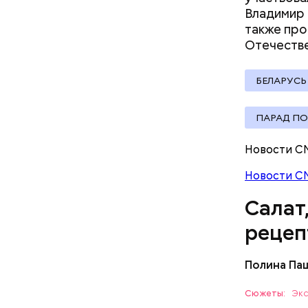
Владимир
также пр
Отечеств
А врач-эн
множество
Вред д
БЕЛАРУСЬ
ПАРАД П
Новости С
Новости С
Салат
рецеп
Полина Па
Ингредие
Сюжеты:
Экс