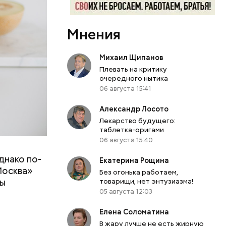
Мнения
Михаил Щипанов
Плевать на критику
очередного нытика
06 августа 15:41
Александр Лосото
Лекарство будущего:
таблетка-оригами
06 августа 15:40
днако по-
 ему не
Екатерина Рощина
Москва»
роме
Без огонька работаем,
ны
товарищи, нет энтузиазма!
же лучше
05 августа 12:03
т
ривести к
болочки.
Елена Соломатина
В жару лучше не есть жирную