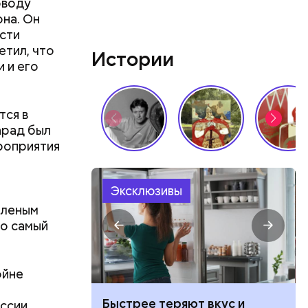
оводу
удет. Чем
она. Он
у что это
ости
ементов, —
етил, что
Истории
 и его
тся в
арад был
ероприятия
Эксклюзивы
еленым
то самый
ойне
ссийские
Быстрее теряют вкус и
оссии