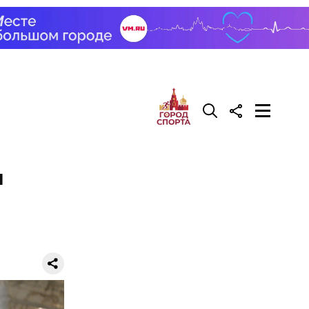
л
рача —
о есть эту