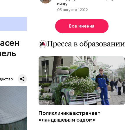
пищу
05 августа 12:02
Все мнения
пасен
вель
щество
Поликлиника встречает
шое
«ландышевым садом»
вать