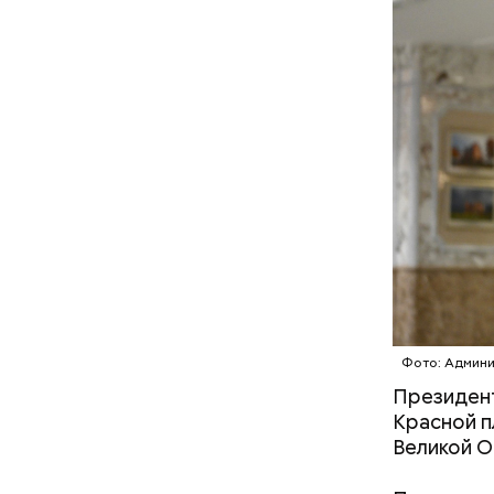
— Кабачки
Однако ди
сковороде
полезна. 
оливковое
Копылов.
Фото: Админи
Президент
Красной п
Великой О
— Наиболе
творогом 