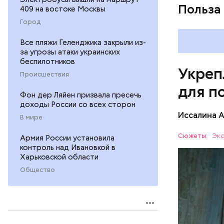
Польза
409 на востоке Москвы
Город
Все пляжи Геленджика закрыли из-
за угрозы атаки украинских
беспилотников
Укреп
Происшествия
для п
Фон дер Ляйен призвала пресечь
доходы России со всех сторон
Иссалина 
В мире
Сюжеты:
Экс
Армия России установила
контроль над Ивановкой в
Харьковской области
Общество
Опасность
количеств