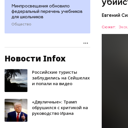
убийс
Минпросвещения обновило
федеральный перечень учебников
Евгений Си
для школьников
Общество
Сюжет:
Экск
Новости Infox
Вечером 3
жилого до
неизвестн
Российские туристы
СПОРТ
менее сем
заблудились на Сейшелах
и попали на видео
скорую по
РЕСПУБЛИ
умер по пу
«Двуличные»: Трамп
обрушился с критикой на
руководство Ирана