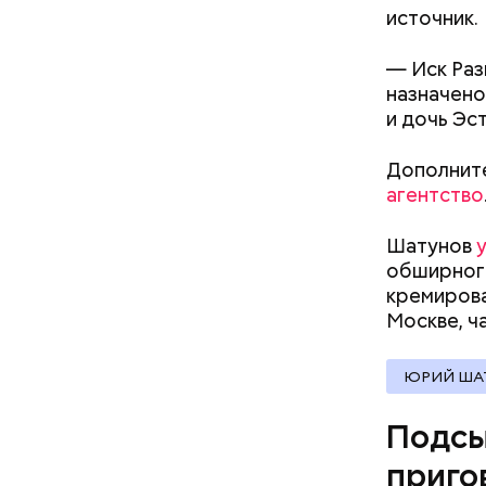
матери и 
источник.
Стражи по
пищу ела 
вероятный
— Иск Раз
план «Пер
назначено
полицейск
и дочь Эст
аэропорт.
Дополните
агентство
Pl
Шатунов
Vi
обширного
кремирова
Москве, ч
ЮРИЙ ША
Подсы
приго