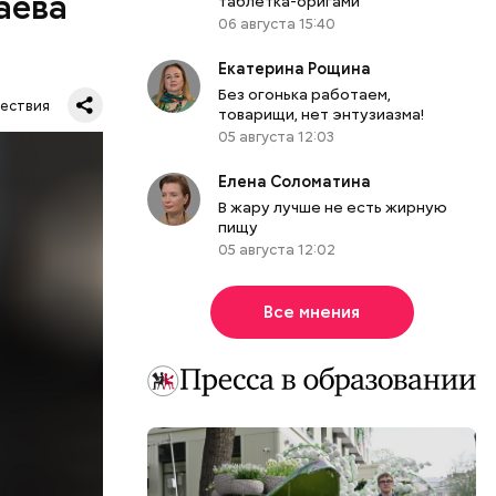
аева
таблетка-оригами
06 августа 15:40
Екатерина Рощина
Без огонька работаем,
ествия
товарищи, нет энтузиазма!
05 августа 12:03
Елена Соломатина
В жару лучше не есть жирную
. Во дворе
пищу
ал
05 августа 12:02
ена не
цию и
Все мнения
радавший