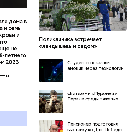
зле дома в
 и семь
крови и
Поликлиника встречает
что
«ландышевым садом»
еще не
8-летнего
ом 2023
Студенты показали
эмоции через технологии
 — в
г
День разглядывания
День книгол
«Витязь» и «Муромец».
горизонта и День пьяного
воздушных п
Первые среди тяжелых
курсанта: какие праздники
праздники о
и
отмечают в России и мире 5
и мире 9 авг
августа
Пенсионер подготовил
выставку ко Дню Победы