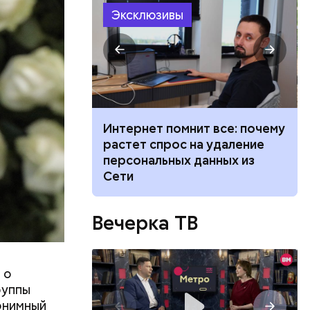
л
Эксклюзивы
 жары: какой
Интернет помнит все: почему
Москве на
растет спрос на удаление
августа
персональных данных из
Сети
Вечерка ТВ
или
 о
ий сын
руппы
артиру
онимный