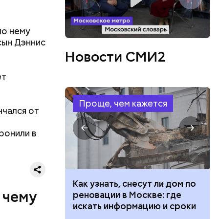
вленную
аться
 объявлен
по нему
 этого,
сын Дэннис
и
Новости СМИ2
ет
Проще, чем кажется
нчался от
а
ронили в
 100 тысяч
Как узнать, снесут ли дом по
 чему
дарства при
реновации в Москве: где
ии: кто может
искать информацию и сроки
 какие нужны