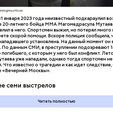
htnightsofficial
1 января 2023 года неизвестный подкараулил во
е 20-летнего бойца ММА Магомедрасула Мутаева
елил в него. Спортсмен выжил, но потерял много 
рете скорой помощи. Вскоре полиция сообщила, 
нападавшего установлена. На данный момент он 
 По данным СМИ, в преступлении подозревают 1
 погибшего, с которым у него был конфликт. Лет
утаева уже нападали, однако тогда спортсмен не
. Что известно о трагедии и как идет следствие,
е «Вечерней Москвы».
ия звезд и
День шевеления пальцами но
ный день
и Международный день
ее семи выстрелов
акие праздники
подкаблучника: какие
оссии и мире 7
праздники отмечают в Росси
и мире 6 августа
Читать полностью