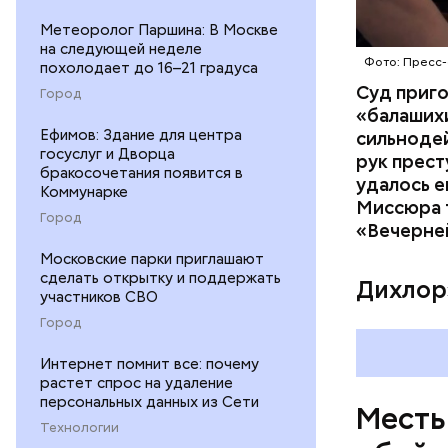
Метеоролог Паршина: В Москве
на следующей неделе
Фото: Пресс-
похолодает до 16–21 градуса
Суд приг
Город
«балаших
Ефимов: Здание для центра
сильнодей
госуслуг и Дворца
рук прест
бракосочетания появится в
По данном
удалось е
Коммунарке
«Убийство
Миссюра т
Город
уголовно
«Вечерне
комитета 
Московские парки приглашают
сделать открытку и поддержать
Дихлор
участников СВО
Город
Интернет помнит все: почему
растет спрос на удаление
персональных данных из Сети
Месть
Технологии