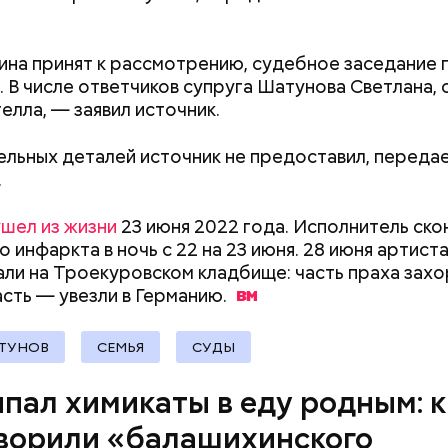
отчима и подсыпал им в еду химикаты. Также отра
рядка отправились в село Чанко, где может скрыв
его младшая сестра.
 злоумышленник. Параллельно с этим в Махачкале
ина принят к рассмотрению, судебное заседание 
ехват». Въезд и выезд в город перекрыты. Помимо
. В числе ответчиков супруга Шатунова Светлана, 
ие патрулируют улицы, железнодорожный вокзал 
елла, — заявил источник.
льных деталей источник не предоставил, переда
.
ay
ушел из жизни
23 июня 2022 года. Исполнитель ско
deo
 инфаркта в ночь с 22 на 23 июня. 28 июня артист
ли на Троекуровском кладбище: часть праха захо
асть — увезли в
Германию.
ТУНОВ
СЕМЬЯ
СУДЫ
Как поменять батареи дома и
Как получить до
пал химикаты в еду родным: к
не получить штраф
рублей от госу
трудной ситуац
ворили «балашихинского
претендовать и