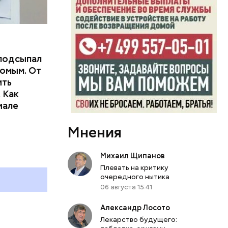
подсыпал
омым. От
ить
тьям:
 Как
иале
ного
Мнения
Михаил Щипанов
Плевать на критику
очередного нытика
06 августа 15:41
Александр Лосото
Лекарство будущего: