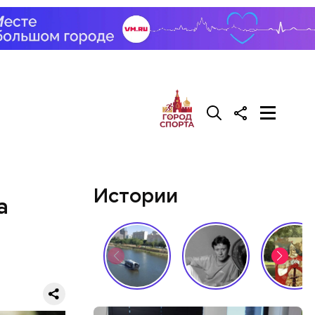
Истории
а
ризнался,
елей,
колько
его
низил.