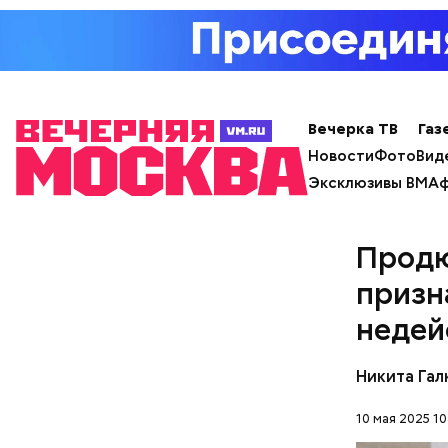
Вечерка ТВ
Газ
Новости
Фото
Вид
Эксклюзивы ВМ
Аф
Продю
призн
недей
Молодого 
что плани
Никита Гал
посчитали
которая в
10 мая 2025 10
По данны
дней Мисс
знакомого