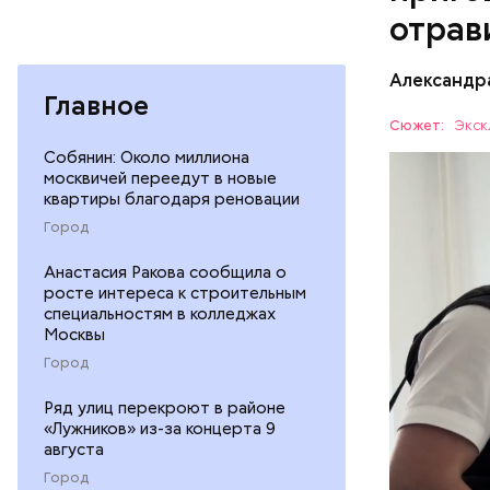
отрав
Видео: пре
Александр
Главное
— Личност
Сюжет:
Экск
меры к за
Собянин: Около миллиона
Все начал
Республик
москвичей переедут в новые
больницу 
квартиры благодаря реновации
поставить
Город
ОТРАВЛЕ
направили
сильнодей
СЛЕДСТВ
Анастасия Ракова сообщила о
росте интереса к строительным
организм 
специальностям в колледжах
изъятой и
Москвы
Город
Ряд улиц перекроют в районе
«Лужников» из-за концерта 9
августа
Город