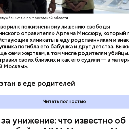
служба ГСУ СК по Московской области
оворил к пожизненному лишению свободы
инского отравителя» Артема Миссюру, который 
ствующие химикаты в еду родственникам и знак
упника погибла его бабушка и друг детства. Выж
у факту СК возбудил
уголовное дело
по двум ста
ще семи жертвам, в том числе родителям убийцы.
» и «Незаконный оборот оружия». Расследование
равил своих близких и как его судили — в матер
го дела
взял на контроль
председатель Следствен
й Москвы».
России Александр Бастрыкин.
этан в еде родителей
Читать полностью
 за унижение: что известно об