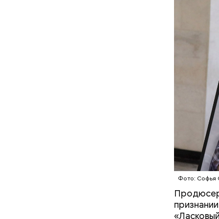
Предполаг
отомстить
Фото: Софья 
Началось 
Продюсер 
скрытую к
признании
потерпевш
«Ласковый