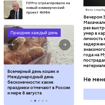
FIFPro отреагировала на
новый коммерческий
Фото: t.me/fig
проект ФИФА
Вечером 3
Махачкал
раз выстр
Праздник каждый день
умер в ка
личность 
задержан.
знакомого
года на М
пострадал
материал
Всемирный день кошек и
День собиран
Международный день
Международ
Не мен
бесконечности: какие
холостяка: к
праздники отмечают в России
отмечают в Р
и мире 8 августа
августа