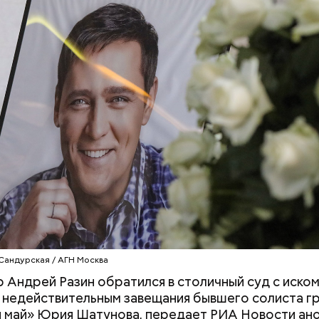
ается, что таким образом молодой человек реши
.
«Поколение соло»: что стоит
Прохлада после
за желанием молодежи жить
будет погода в 
с фокусом «на себя»
второй неделе 
Сандурская / АГН Москва
расследование. В квартире потерпевших установ
Андрей Разин обратился в столичный суд с иском
амеру видеонаблюдения. На записи попал 25-летн
 недействительным завещания бывшего солиста г
их Артем Миссюра, который тайно приходил в кв
 май» Юрия Шатунова, передает РИА Новости ан